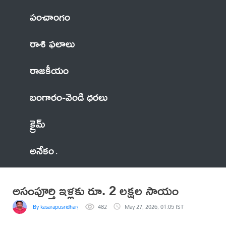
పంచాంగం
రాశి ఫలాలు
రాజకీయం
బంగారం-వెండి ధరలు
క్రైమ్
అనేకం
అసంపూర్తి ఇళ్లకు రూ. 2 లక్షల సాయం
By kasarapusridhargoud
482
May 27, 2026, 01:05 IST