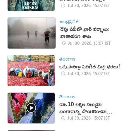
Jul 30, 2026, 15:07 IST
ఆంధ్రప్రదేశ్
రేపు ఏపీలో భారీ వర్షాలు:
వాతావరణ శాఖ
Jul 30, 2026, 15:07 IST
తెలంగాణ
ఒక్కసారిగ్గా పెరిగిన మిర్చి ధరలు!
Jul 30, 2026, 15:07 IST
తెలంగాణ
రూ.10 లక్షల విలువైన
బంగారాన్ని దొంగలించిన
‘ఎలుక’ (వీడియో)
Jul 30, 2026, 15:07 IST