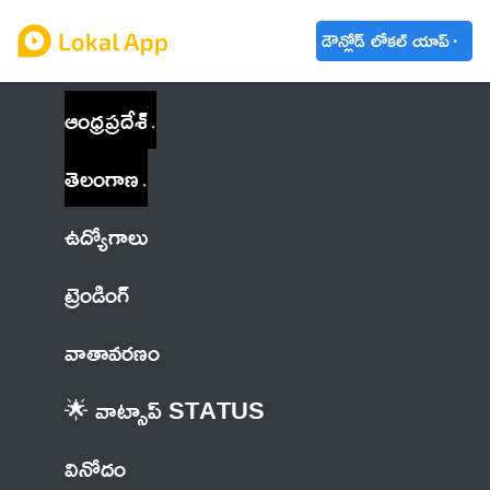
డౌన్లోడ్ లోకల్ యాప్
ఆంధ్రప్రదేశ్
తెలంగాణ
ఉద్యోగాలు
ట్రెండింగ్
వాతావరణం
🌟 వాట్సాప్ STATUS
వినోదం