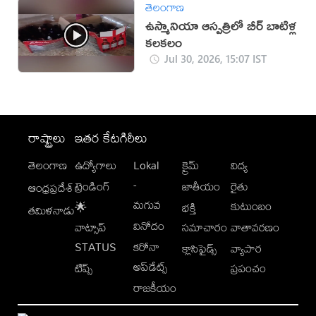
తెలంగాణ
ఉస్మానియా ఆస్పత్రిలో బీర్ బాటిళ్ల
కలకలం
Jul 30, 2026, 15:07 IST
రాష్ట్రాలు
ఇతర కేటగిరీలు
తెలంగాణ
ఉద్యోగాలు
Lokal
క్రైమ్
విద్య
-
ట్రెండింగ్
జాతీయం
రైతు
ఆంధ్రప్రదేశ్
మగువ
కుటుంబం
🌟
భక్తి
తమిళనాడు
వినోదం
వాట్సాప్
సమాచారం
వాతావరణం
STATUS
కరోనా
క్లాసిఫైడ్స్
వ్యాపార
అప్‌డేట్స్
టిప్స్
ప్రపంచం
రాజకీయం