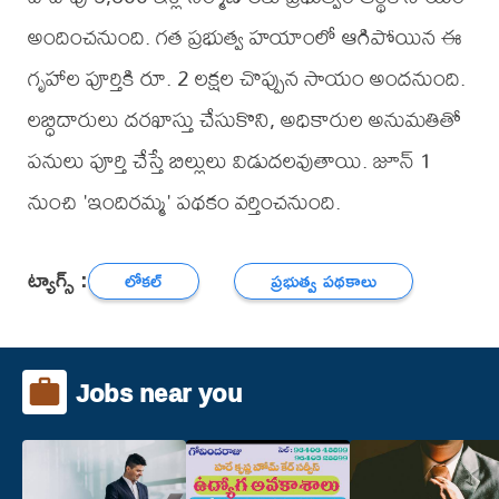
అందించనుంది. గత ప్రభుత్వ హయాంలో ఆగిపోయిన ఈ
గృహాల పూర్తికి రూ. 2 లక్షల చొప్పున సాయం అందనుంది.
లబ్ధిదారులు దరఖాస్తు చేసుకొని, అధికారుల అనుమతితో
పనులు పూర్తి చేస్తే బిల్లులు విడుదలవుతాయి. జూన్ 1
నుంచి 'ఇందిరమ్మ' పథకం వర్తించనుంది.
ట్యాగ్స్ :
లోకల్
ప్రభుత్వ పథకాలు
Jobs near you