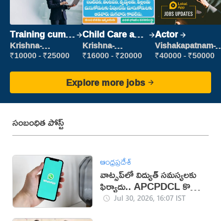
Training cum
Child Care and
Actor
Placement
Patient care
Krishna-
Krishna-
Vishakapatnam-
vijayawada
vijayawada
new
₹10000 - ₹25000
₹16000 - ₹20000
₹40000 - ₹50000
Explore more jobs
సంబంధిత పోస్ట్
ఆంధ్రప్రదేశ్
వాట్సప్‌లో విద్యుత్ సమస్యలకు
ఫిర్యాదు.. APCPDCL కొత్త
సేవలు
Jul 30, 2026, 16:07 IST