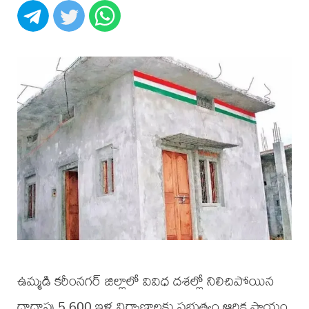
ఉమ్మడి కరీంనగర్ జిల్లాలో వివిధ దశల్లో నిలిచిపోయిన
దాదాపు 5,600 ఇళ్ల నిర్మాణాలకు ప్రభుత్వం ఆర్థిక సాయం