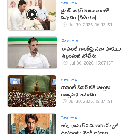
తెలంగాణ
వైఎస్ జగన్ కుటుంబంలో
విషాదం (వీడియో)
Jul 30, 2026, 16:07 IST
తెలంగాణ
రాహుల్ గాంధీపై సభా హక్కుల
ఉల్లంఘన నోటీసు
Jul 30, 2026, 15:07 IST
తెలంగాణ
యాంటీ పేపర్ లీక్ బిల్లుకు
రాజ్యసభ ఆమోదం
Jul 30, 2026, 15:07 IST
తెలంగాణ
లక్కీ భాస్కర్ సినిమాకు సీక్వెల్
ఉంటుంది: వెంకీ అట్లూరి