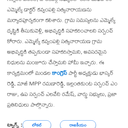
ఎమ్మెల్యే డాక్టర్ కవ్వంపల్లి సత్యనారాయణను
మర్యాదపూర్వకంగా కలిశారు. గ్రామ సమస్యలను ఎమ్మెల్యే
దృష్టికి తీసుకువెళ్లి, అభివృద్ధికి సహకరించాలని సర్పంచ్
కోరారు. ఎమ్మెల్యే కవ్వంపల్లి సత్యనారాయణ గ్రామ
అభివృద్ధికి తప్పకుండా సహకరిస్తామని, అవసరమైన
నిధులను మంజూరు చేస్తామని హామీ ఇచ్చారు. ఈ
కార్యక్రమంలో మండల
కాంగ్రెస్
పార్టీ అధ్యక్షుడు భాస్కర్
రెడ్డి, మాజీ MPP రమణారెడ్డి, ఇల్లంతకుంట సర్పంచ్ ఎం
రాజు, ఉప సర్పంచ్ ఎలవేని రమేష్, వార్డు సభ్యులు, ప్రజా
ప్రతినిధులు పాల్గొన్నారు.
ట్యాగ్స్ :
లోకల్
రాజకీయం