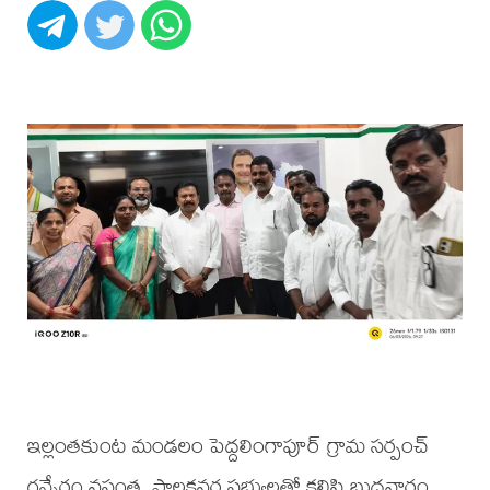
ఇల్లంతకుంట మండలం పెద్దలింగాపూర్ గ్రామ సర్పంచ్
గన్నేరం వసంత, పాలకవర్గ సభ్యులతో కలిసి బుధవారం