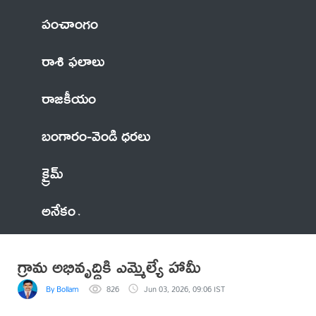
పంచాంగం
రాశి ఫలాలు
రాజకీయం
బంగారం-వెండి ధరలు
క్రైమ్
అనేకం
గ్రామ అభివృద్ధికి ఎమ్మెల్యే హామీ
By Bollam
826
Jun 03, 2026, 09:06 IST