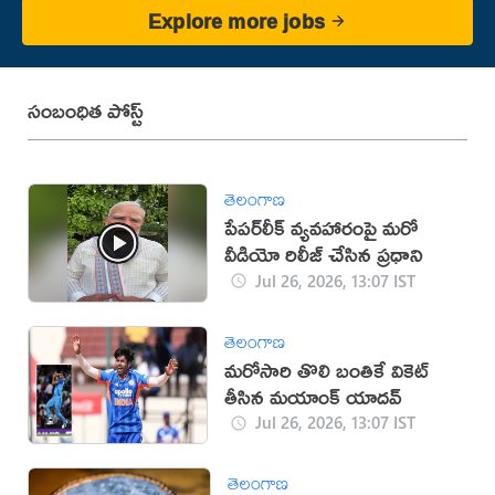
Explore more jobs
సంబంధిత పోస్ట్
తెలంగాణ
పేపర్‌లీక్‌ వ్యవహారంపై మరో
వీడియో రిలీజ్ చేసిన ప్రధాని
Jul 26, 2026, 13:07 IST
తెలంగాణ
మరోసారి తొలి బంతికే వికెట్
తీసిన మయాంక్ యాదవ్
Jul 26, 2026, 13:07 IST
తెలంగాణ