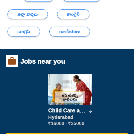
జిల్లా వార్తలు
కాంగ్రెస్
కాంగ్రెస్
రాజకీయాలు
Jobs near you
Child Care and
Patient care
Hyderabad
₹16000 - ₹35000