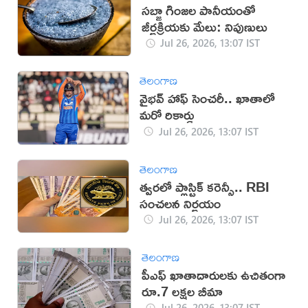
సబ్జా గింజల పానీయంతో
జీర్ణక్రియకు మేలు: నిపుణులు
Jul 26, 2026, 13:07 IST
తెలంగాణ
వైభవ్ హాఫ్ సెంచరీ.. ఖాతాలో
మరో రికార్డు
Jul 26, 2026, 13:07 IST
తెలంగాణ
త్వరలో ప్లాస్టిక్ కరెన్సీ.. RBI
సంచలన నిర్ణయం
Jul 26, 2026, 13:07 IST
తెలంగాణ
పీఎఫ్ ఖాతాదారులకు ఉచితంగా
రూ.7 లక్షల బీమా
Jul 26, 2026, 13:07 IST