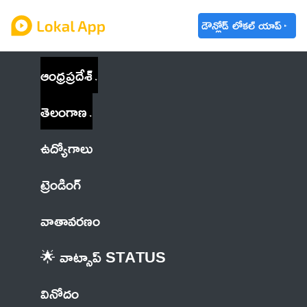
డౌన్లోడ్ లోకల్ యాప్
ఆంధ్రప్రదేశ్
తెలంగాణ
ఉద్యోగాలు
ట్రెండింగ్
వాతావరణం
🌟 వాట్సాప్ STATUS
వినోదం