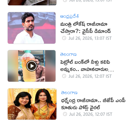
ఆంధ్రప్రదేశ్
మంత్రి లోకేష్ రాజీనామా
చేస్తారా?: వైసీపీ డిమాండ్
Jul 26, 2026, 13:07 IST
తెలంగాణ
పెట్రోల్ బంక్‌లో నీళ్లు కలిపి
అమ్మకం.. వాహనదారుల
ఆందోళన
Jul 26, 2026, 12:07 IST
తెలంగాణ
ధర్మేంద్ర రాజీనామా.. బీజేపీ ఎంపీ
కూతురు పోస్ట్ వైరల్
Jul 26, 2026, 12:07 IST