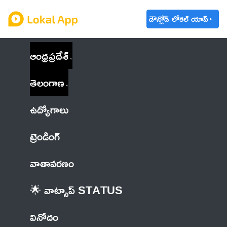
డౌన్లోడ్ లోకల్ యాప్
ఆంధ్రప్రదేశ్
తెలంగాణ
ఉద్యోగాలు
ట్రెండింగ్
వాతావరణం
🌟 వాట్సాప్ STATUS
వినోదం