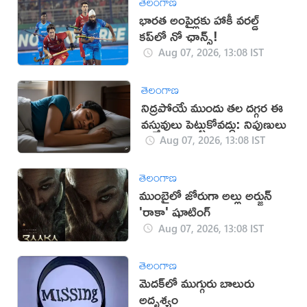
తెలంగాణ
భారత అంపైర్లకు హాకీ వరల్డ్
కప్‌లో నో ఛాన్స్!
Aug 07, 2026, 13:08 IST
తెలంగాణ
నిద్రపోయే ముందు తల దగ్గర ఈ
వస్తువులు పెట్టుకోవద్దు: నిపుణులు
Aug 07, 2026, 13:08 IST
తెలంగాణ
ముంబైలో జోరుగా అల్లు అర్జున్
'రాకా' షూటింగ్
Aug 07, 2026, 13:08 IST
తెలంగాణ
మెదక్‌లో ముగ్గురు బాలురు
అదృశ్యం