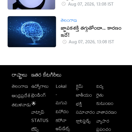
Aug 07, 2026, 13:08 IST
తెలంగాణ
జ్ఞాపకశక్తి తగ్గుతోందా.. కారణం
ఇదే!
Aug 07, 2026, 13:08 IST
రాష్ట్రాలు
ఇతర కేటగిరీలు
తెలంగాణ
ఉద్యోగాలు
Lokal
క్రైమ్
విద్య
-
ట్రెండింగ్
జాతీయం
రైతు
ఆంధ్రప్రదేశ్
మగువ
కుటుంబం
🌟
భక్తి
తమిళనాడు
వినోదం
వాట్సాప్
సమాచారం
వాతావరణం
STATUS
కరోనా
క్లాసిఫైడ్స్
వ్యాపార
అప్‌డేట్స్
టిప్స్
ప్రపంచం