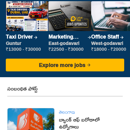
Taxi Driver
Marketing
Office Staff
Executive
Guntur
East-godavari
West-godavari
₹13000 - ₹30000
₹22500 - ₹30000
₹18000 - ₹20000
Explore more jobs
సంబంధిత పోస్ట్
తెలంగాణ
బ్యాంక్ ఆఫ్ బరోడాలో
ఉద్యోగాలు