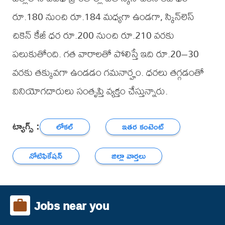
రూ.180 నుంచి రూ.184 మధ్యగా ఉండగా, స్కిన్‌లెస్
చికెన్ కేజీ ధర రూ.200 నుంచి రూ.210 వరకు
పలుకుతోంది. గత వారాలతో పోలిస్తే ఇది రూ.20–30
వరకు తక్కువగా ఉండడం గమనార్హం. ధరలు తగ్గడంతో
వినియోగదారులు సంతృప్తి వ్యక్తం చేస్తున్నారు.
ట్యాగ్స్ :
లోకల్
ఇతర కంటెంట్
నోటిఫికేషన్
జిల్లా వార్తలు
Jobs near you