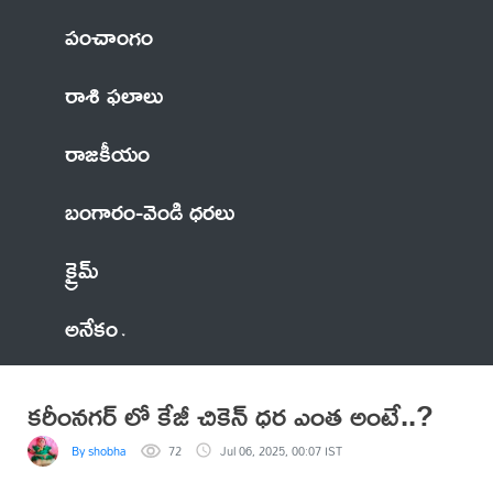
పంచాంగం
రాశి ఫలాలు
రాజకీయం
బంగారం-వెండి ధరలు
క్రైమ్
అనేకం
కరీంనగర్ లో కేజీ చికెన్ ధర ఎంత అంటే..?
By shobha
72
Jul 06, 2025, 00:07 IST