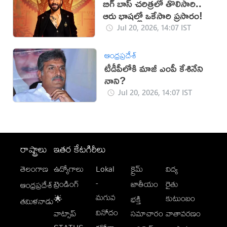
బిగ్ బాస్ చరిత్రలో తొలిసారి..
ఆరు భాషల్లో ఒకేసారి ప్రసారం!
Jul 20, 2026, 14:07 IST
ఆంధ్రప్రదేశ్
టీడీపీలోకి మాజీ ఎంపీ కేశినేని
నాని?
Jul 20, 2026, 14:07 IST
రాష్ట్రాలు
ఇతర కేటగిరీలు
తెలంగాణ
ఉద్యోగాలు
Lokal
క్రైమ్
విద్య
-
ట్రెండింగ్
జాతీయం
రైతు
ఆంధ్రప్రదేశ్
మగువ
కుటుంబం
🌟
భక్తి
తమిళనాడు
వినోదం
వాట్సాప్
సమాచారం
వాతావరణం