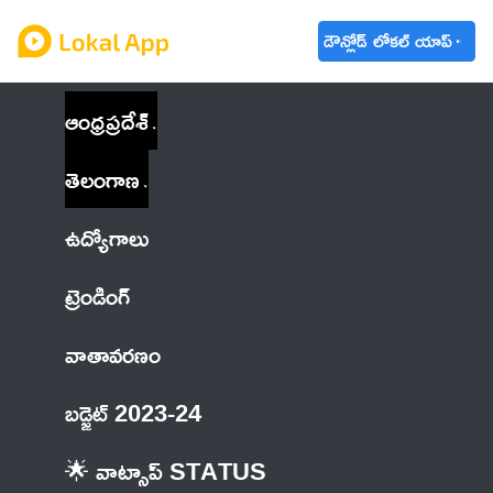
డౌన్లోడ్ లోకల్ యాప్
ఆంధ్రప్రదేశ్
తెలంగాణ
ఉద్యోగాలు
ట్రెండింగ్
వాతావరణం
బడ్జెట్ 2023-24
🌟 వాట్సాప్ STATUS