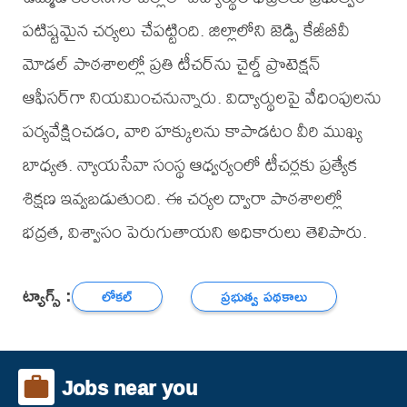
పటిష్టమైన చర్యలు చేపట్టింది. జిల్లాలోని జెడ్పి కేజీబీవీ
మోడల్ పాఠశాలల్లో ప్రతి టీచర్‌ను చైల్డ్ ప్రొటెక్షన్
ఆఫీసర్‌గా నియమించనున్నారు. విద్యార్థులపై వేధింపులను
పర్యవేక్షించడం, వారి హక్కులను కాపాడటం వీరి ముఖ్య
బాధ్యత. న్యాయసేవా సంస్థ ఆధ్వర్యంలో టీచర్లకు ప్రత్యేక
శిక్షణ ఇవ్వబడుతుంది. ఈ చర్యల ద్వారా పాఠశాలల్లో
భద్రత, విశ్వాసం పెరుగుతాయని అధికారులు తెలిపారు.
ట్యాగ్స్ :
లోకల్
ప్రభుత్వ పథకాలు
Jobs near you