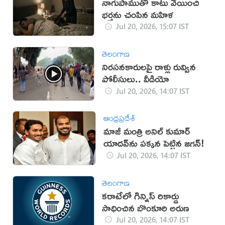
నాగుపాముతో కాటు వేయించి
భర్తను చంపిన మహిళ
Jul 20, 2026, 15:07 IST
తెలంగాణ
నిరసనకారులపై రాళ్లు రువ్విన
పోలీసులు.. వీడియో
Jul 20, 2026, 14:07 IST
ఆంధ్రప్రదేశ్
మాజీ మంత్రి అనిల్ కుమార్
యాదవ్‌ను పక్కన పెట్టిన జగన్!
Jul 20, 2026, 14:07 IST
తెలంగాణ
కరాటేలో గిన్నిస్ రికార్డు
సాధించిన బొంకూరి అరుణ
Jul 20, 2026, 14:07 IST