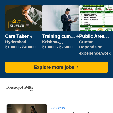
Care Taker
Training cum
Public Area
Placement
Cleaner
Hyderabad
Krishna-
Guntur
vijayawada
₹19000 - ₹40000
₹10000 - ₹25000
Depends on
experience/work
Explore more jobs
సంబంధిత పోస్ట్
తెలంగాణ