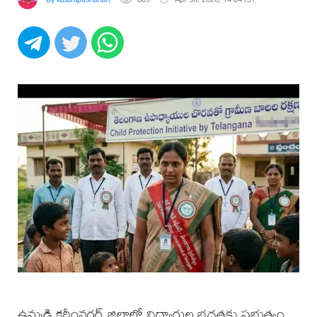
ఉమ్మడి కరీంనగర్ జిల్లాలో విద్యార్థుల భద్రతకు ప్రభుత్వం