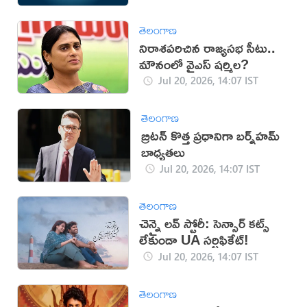
తెలంగాణ
నిరాశపరిచిన రాజ్యసభ సీటు..
మౌనంలో వైఎస్ షర్మిల?
Jul 20, 2026, 14:07 IST
తెలంగాణ
బ్రిటన్ కొత్త ప్రధానిగా బర్న్‌హమ్
బాధ్యతలు
Jul 20, 2026, 14:07 IST
తెలంగాణ
చెన్నై లవ్ స్టోరీ: సెన్సార్ కట్స్
లేకుండా UA సర్టిఫికేట్!
Jul 20, 2026, 14:07 IST
తెలంగాణ