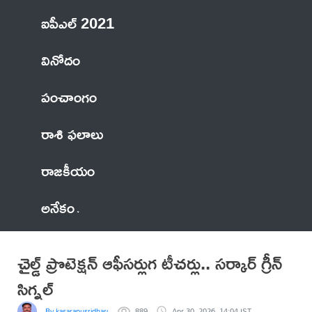
ఐపీఎల్ 2021
వినోదం
పంచాంగం
రాశి ఫలాలు
రాజకీయం
అనేకం
చైల్డ్ ప్రొటెక్షన్ ఆఫీసర్లుగ టీచర్లు.. సర్కార్ గ్రీన్
సిగ్నల్
By kasarapusridhargoud
889
Apr 30, 2026, 14:04 IST