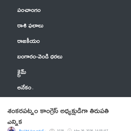
పంచాంగం
రాశి ఫలాలు
రాజకీయం
బంగారం-వెండి ధరలు
క్రైమ్
అనేకం
శంకరపట్నం కాంగ్రెస్ అధ్యక్షుడిగా తిరుపతి
ఎన్నిక
By కత్తెర మల్ల అరుణ్ కిరణ్
1028
May 26, 2026, 14:05 IST