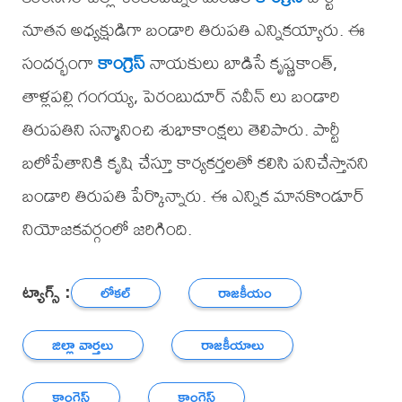
నూతన అధ్యక్షుడిగా బండారి తిరుపతి ఎన్నికయ్యారు. ఈ
సందర్భంగా
కాంగ్రెస్
నాయకులు బాడిసే కృష్ణకాంత్,
తాళ్లపల్లి గంగయ్య, పెరంబుదూర్ నవీన్ లు బండారి
తిరుపతిని సన్మానించి శుభాకాంక్షలు తెలిపారు. పార్టీ
బలోపేతానికి కృషి చేస్తూ కార్యకర్తలతో కలిసి పనిచేస్తానని
బండారి తిరుపతి పేర్కొన్నారు. ఈ ఎన్నిక మానకొండూర్
నియోజకవర్గంలో జరిగింది.
ట్యాగ్స్ :
లోకల్
రాజకీయం
జిల్లా వార్తలు
రాజకీయాలు
కాంగ్రెస్
కాంగ్రెస్