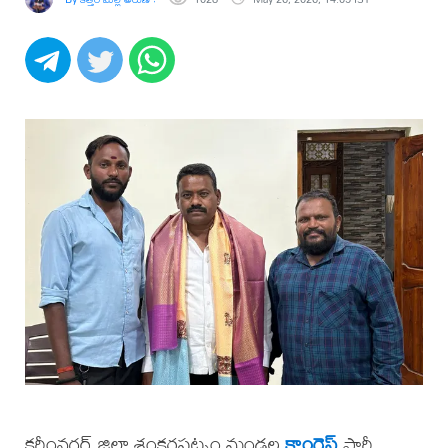
కరీంనగర్ జిల్లా శంకరపట్నం మండల
కాంగ్రెస్
పార్టీ