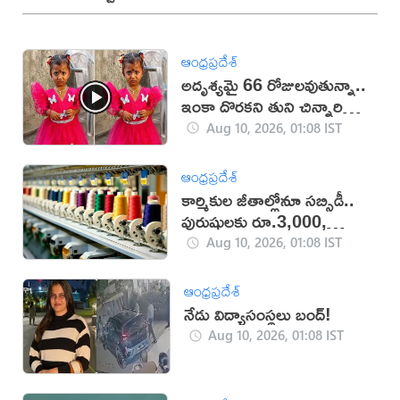
ఆంధ్రప్రదేశ్
అదృశ్యమై 66 రోజులవుతున్నా..
ఇంకా దొరకని తుని చిన్నారి
ఆచూకీ (VIDEO)
Aug 10, 2026, 01:08 IST
ఆంధ్రప్రదేశ్
కార్మికుల జీతాల్లోనూ సబ్సిడీ..
పురుషులకు రూ.3,000,
మహిళలకు రూ.3,500
Aug 10, 2026, 01:08 IST
ఆంధ్రప్రదేశ్
నేడు విద్యాసంస్థలు బంద్!
Aug 10, 2026, 01:08 IST