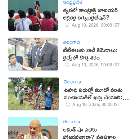
ఆంధ్రప్రదేశ్
త్వరలో కాంట్రాక్ట్‌ జూనియర్
లెక్చరర్ల రెగ్యులరైజేషన్?
Aug 10, 2026, 00:08 IST
తెలంగాణ
టీటీఈలకు బాడీ కెమెరాలు:
రైల్వేలో కొత్త శకం
Aug 10, 2026, 00:08 IST
తెలంగాణ
ఉపాధి నిధుల్లో మూడో వంతు
పంచాయతీలే ఖర్చు చేయాలి:
కేంద్రం
Aug 10, 2026, 00:08 IST
తెలంగాణ
అమిత్ షా సభకు
హాజరవుతారా? ప్రతిపక్షాల