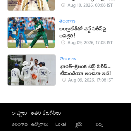
డిమాండ్
Aug 10, 2026, 00:08 IST
తెలంగాణ
బంగ్లాదేశ్‌తో వన్డే సిరీస్‌పై
అనిశ్చితి!
Aug 09, 2026, 17:08 IST
తెలంగాణ
భారత్-శ్రీలంక టెస్ట్ సిరీస్..
టీమిండియా అంచనా ఇదే!
Aug 09, 2026, 17:08 IST
రాష్ట్రాలు
ఇతర కేటగిరీలు
తెలంగాణ
ఉద్యోగాలు
Lokal
క్రైమ్
విద్య