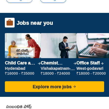
Jobs near you
Child Care and
Chemist
Office Staff
Patient care
Production
Hyderabad
Vishakapatnam-
West-godavari
new
Executive
₹16000 - ₹35000
₹18000 - ₹24000
₹18000 - ₹20000
Explore more jobs
సంబంధిత పోస్ట్