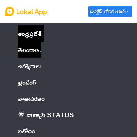
డౌన్లోడ్ లోకల్ యాప్
ఆంధ్రప్రదేశ్
తెలంగాణ
ఉద్యోగాలు
ట్రెండింగ్
వాతావరణం
🌟 వాట్సాప్ STATUS
వినోదం