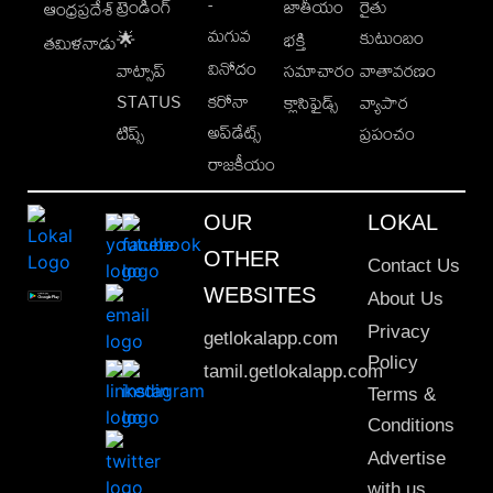
-
ట్రెండింగ్
జాతీయం
రైతు
ఆంధ్రప్రదేశ్
మగువ
కుటుంబం
🌟
భక్తి
తమిళనాడు
వినోదం
వాట్సాప్
సమాచారం
వాతావరణం
STATUS
కరోనా
క్లాసిఫైడ్స్
వ్యాపార
అప్‌డేట్స్
టిప్స్
ప్రపంచం
రాజకీయం
OUR
LOKAL
OTHER
Contact Us
WEBSITES
About Us
Privacy
getlokalapp.com
Policy
tamil.getlokalapp.com
Terms &
Conditions
Advertise
with us