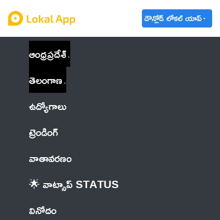
డౌన్లోడ్ లోకల్ యాప్
ఆంధ్రప్రదేశ్
తెలంగాణ
ఉద్యోగాలు
ట్రెండింగ్
వాతావరణం
🌟 వాట్సాప్ STATUS
వినోదం