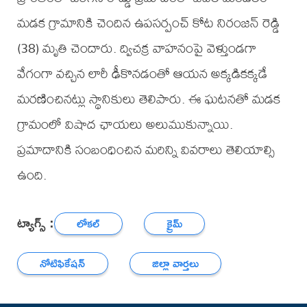
మడక గ్రామానికి చెందిన ఉపసర్పంచ్ కోట నిరంజన్ రెడ్డి
(38) మృతి చెందారు. ద్విచక్ర వాహనంపై వెళ్తుండగా
వేగంగా వచ్చిన లారీ ఢీకొనడంతో ఆయన అక్కడికక్కడే
మరణించినట్లు స్థానికులు తెలిపారు. ఈ ఘటనతో మడక
గ్రామంలో విషాద ఛాయలు అలుముకున్నాయి.
ప్రమాదానికి సంబంధించిన మరిన్ని వివరాలు తెలియాల్సి
ఉంది.
ట్యాగ్స్ :
లోకల్
క్రైమ్
నోటిఫికేషన్
జిల్లా వార్తలు