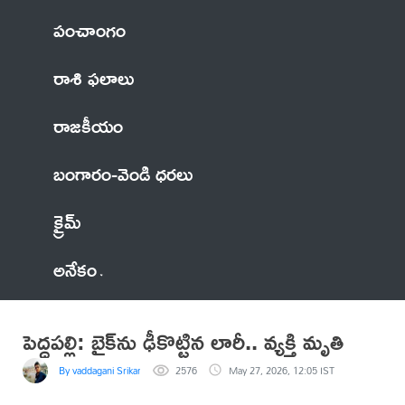
పంచాంగం
రాశి ఫలాలు
రాజకీయం
బంగారం-వెండి ధరలు
క్రైమ్
అనేకం
పెద్దపల్లి: బైక్‌ను ఢీకొట్టిన లారీ.. వ్యక్తి మృతి
By vaddagani Srikanth
2576
May 27, 2026, 12:05 IST