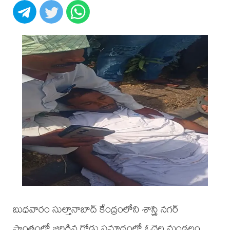
బుధవారం సుల్తానాబాద్ కేంద్రంలోని శాస్త్రి నగర్
ప్రాంతంలో జరిగిన రోడ్డు ప్రమాదంలో ఓదెల మండలం