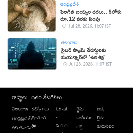
ఆంధ్రప్రదేశ్
పెరిగిన బియ్యం ధరలు.. కిలోకు
రూ.12 వరకు పెంపు
Jul 28, 2026, 11:07 IST
తెలంగాణ
సైబర్ స్కామ్ నేరస్థులకు
మయన్మార్‌లో 'ఉరిశిక్ష'
Jul 28, 2026, 11:07 IST
రాష్ట్రాలు
ఇతర కేటగిరీలు
తెలంగాణ
ఉద్యోగాలు
Lokal
క్రైమ్
విద్య
-
ట్రెండింగ్
జాతీయం
రైతు
ఆంధ్రప్రదేశ్
మగువ
కుటుంబం
🌟
భక్తి
తమిళనాడు