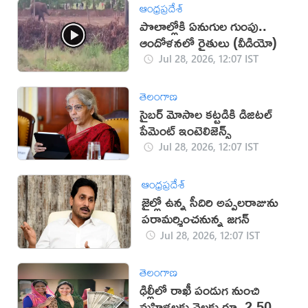
ఆంధ్రప్రదేశ్
పొలాల్లోకి ఏనుగుల గుంపు..
ఆందోళనలో రైతులు (వీడియో)
Jul 28, 2026, 12:07 IST
తెలంగాణ
సైబర్‌ మోసాల కట్టడికి డిజిటల్‌
పేమెంట్‌ ఇంటెలిజెన్స్‌
Jul 28, 2026, 12:07 IST
ఆంధ్రప్రదేశ్
జైల్లో ఉన్న సీదిరి అప్పలరాజును
పరామర్శించనున్న జగన్
Jul 28, 2026, 12:07 IST
తెలంగాణ
ఢిల్లీలో రాఖీ పండుగ నుంచి
మహిళలకు నెలకు రూ. 2,500