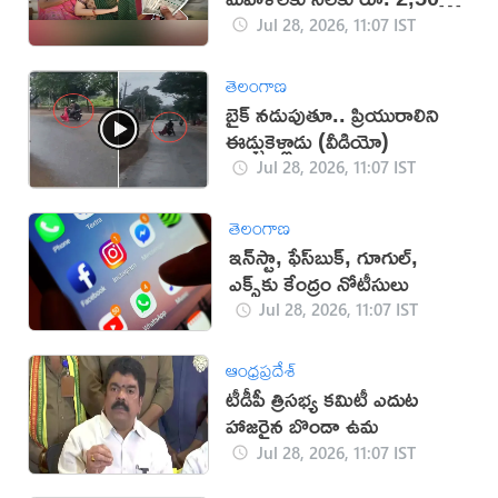
ఆర్థిక సహాయం!
Jul 28, 2026, 11:07 IST
తెలంగాణ
బైక్ నడుపుతూ.. ప్రియురాలిని
ఈడ్చుకెళ్లాడు (వీడియో)
Jul 28, 2026, 11:07 IST
తెలంగాణ
ఇన్‌స్టా, ఫేస్‌బుక్‌, గూగుల్‌,
ఎక్స్‌కు కేంద్రం నోటీసులు
Jul 28, 2026, 11:07 IST
ఆంధ్రప్రదేశ్
టీడీపీ త్రిసభ్య కమిటీ ఎదుట
హాజరైన బొండా ఉమ
Jul 28, 2026, 11:07 IST