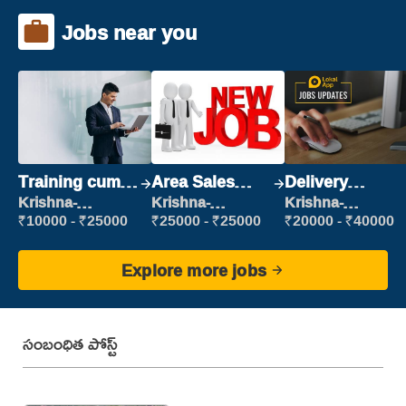
Jobs near you
Training cum
Area Sales
Delivery
Placement
Manager (Field
Executive
Krishna-
Krishna-
Krishna-
vijayawada
vijayawada
vijayawada
Sales)
₹10000 - ₹25000
₹25000 - ₹25000
₹20000 - ₹40000
Explore more jobs
సంబంధిత పోస్ట్