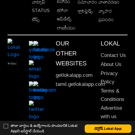
వినోదం
వాట్సాప్
సమాచారం
వాతావరణం
STATUS
కరోనా
క్లాసిఫైడ్స్
వ్యాపార
అప్‌డేట్స్
టిప్స్
ప్రపంచం
రాజకీయం
OUR
LOKAL
OTHER
Contact Us
WEBSITES
About Us
Privacy
getlokalapp.com
Policy
tamil.getlokalapp.com
Terms &
Conditions
Advertise
with us
Sitemap
తాజా వార్తలు & ఉద్యోగాలను పొందడానికి Lokal
డౌన్లోడ్ Lokal App
Appని ఇన్‌స్టాల్ చేయండి
This material may not be published, transmitted, rewritten or redistributed. © 2020 Lokal App. All rights reserved.