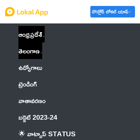
డౌన్లోడ్ లోకల్ యాప్
ఆంధ్రప్రదేశ్
తెలంగాణ
ఉద్యోగాలు
ట్రెండింగ్
వాతావరణం
బడ్జెట్ 2023-24
🌟 వాట్సాప్ STATUS