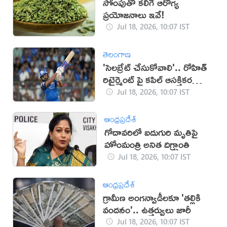
సోంపుతో కలిగే ఆరోగ్య
ప్రయోజనాలు ఇవే!
Jul 18, 2026, 10:07 IST
తెలంగాణ
'సెలబ్రేట్ చేసుకోవాలి'.. రోహిత్
రిటైర్మెంట్ పై కపిల్ ఆసక్తికర
వ్యాఖ్యలు
Jul 18, 2026, 10:07 IST
ఆంధ్రప్రదేశ్
గోదావరిలో ఐదుగురి మృతిపై
హోంమంత్రి అనిత దిగ్భ్రాంతి
Jul 18, 2026, 10:07 IST
ఆంధ్రప్రదేశ్
గ్రామీణ అంగన్వాడీలకూ 'తల్లికి
వందనం'.. ఉత్తర్వులు జారీ
Jul 18, 2026, 10:07 IST