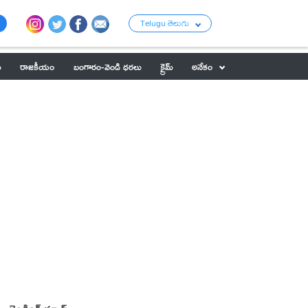
Telugu తెలుగు
ు
రాజకీయం
బంగారం-వెండి ధరలు
క్రైమ్
అనేకం