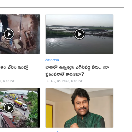
తెలంగాణ
ం వేసిన ఇంట్లో
బావిలో ఉవ్వెత్తున ఎగిసిపడ్డ నీరు.. భూ
ప్రకంపనాలే కారణమా?
, 17:08 IST
Aug 05, 2026, 17:08 IST