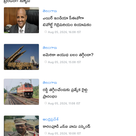
ట్రెండింగ్ న్యూస్
తెలంగాణ
ఎయిర్ ఇండియా సీఈవోగా
టెవోల్డే గెబ్రెమరియం నియామకం
Aug 05, 2026, 16:08 IST
తెలంగాణ
అమెరికా ఆయుధ బలం తగ్గిందా?
Aug 05, 2026, 15:08 IST
తెలంగాణ
రద్దీ తగ్గించేందుకు ప్రత్యేక రైళ్లు
ప్రారంభం
Aug 05, 2026, 11:08 IST
ఆంధ్రప్రదేశ్
కారంపూడి ఎస్ఐ వాసు స‌స్పెండ్‌
Aug 05, 2026, 10:08 IST