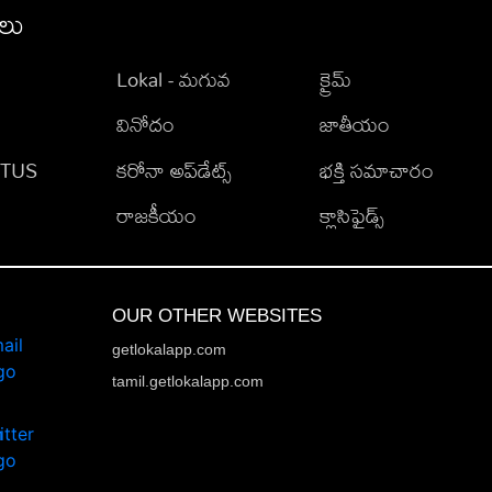
ీలు
Lokal - మగువ
క్రైమ్
వినోదం
జాతీయం
TATUS
కరోనా అప్‌డేట్స్
భక్తి సమాచారం
రాజకీయం
క్లాసిఫైడ్స్
OUR OTHER WEBSITES
getlokalapp.com
tamil.getlokalapp.com