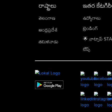
రాష్ట్రాలు
ఇతర కేటగిర
తెలంగాణ
ఉద్యోగాలు
ట్రెండింగ్
ఆంధ్రప్రదేశ్
🌟 వాట్సాప్ S
తమిళనాడు
టిప్స్