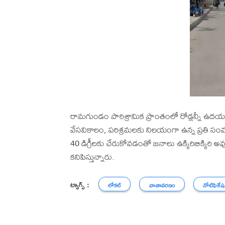
రామగుండం పారిశ్రామిక ప్రాంతంలో రోడ్లన్నీ ఉ
వేసవికాలం, పరిశ్రమలకు నిలయంగా ఉన్న ప్రతి సంవ
40 డిగ్రీలకు చేరుకోవడంతో జనాలు ఉక్కిరిబిక్కి
కనిపిస్తున్నారు.
ట్యాగ్స్ :
లోకల్
వాతావరణం
నోటిఫికేష