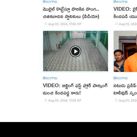
తెలంగాణ
తెలంగాణ
మొబైల్ కొట్టేస్తూ దొరికిన దొంగ..
VIDEO: బైక్‌న
చితకబాదిన స్థానికులు (వీడియో)
కిందపడి యు
Aug 05, 2026, 17:08 IST
Aug 05, 2026
తెలంగాణ
తెలంగాణ
VIDEO: బిల్డింగ్ ఫస్ట్ ఫ్లోర్ పార్కింగ్
నటుడు ప్రదీ
నుంచి కిందపడ్డ కారు!
టాలీవుడ్ స్ప
Aug 05, 2026, 17:08 IST
Aug 05, 2026