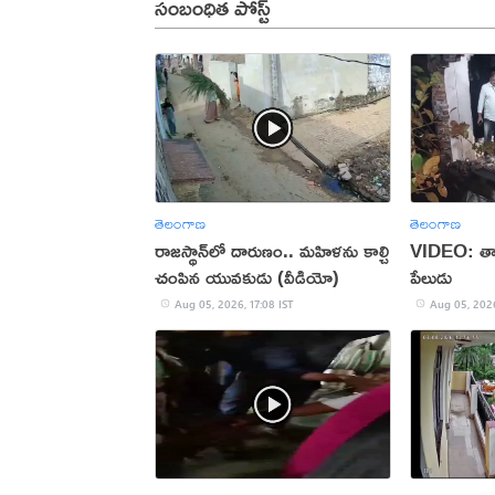
సంబంధిత పోస్ట్
తెలంగాణ
తెలంగాణ
రాజస్థాన్‌లో దారుణం.. మహిళను కాల్చి
VIDEO: తాళ
చంపిన యువకుడు (వీడియో)
పేలుడు
Aug 05, 2026, 17:08 IST
Aug 05, 2026