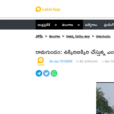
ఆంధ్రప్రదేశ్
తెలంగాణ
ఉద్యోగాలు
ట్రెండింగ్
హోమ్
తెలంగాణ
రాజన్న సిరిసిల్ల జిల్లా
రామగుండం
రామగుండం: ఉక్కిరిబిక్కిరి చేస్తున్న ఎ
By raju 7010009
82
చూసినవారు
Apr 14