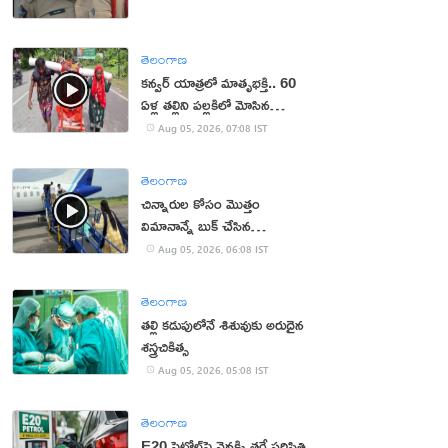
తెలంగాణ
కన్వర్ యాత్రలో మాతృభక్తి.. 60
ఏళ్ల తల్లిని పల్లకిలో మోసిన
కొడుకు, కోడలు!
Aug 05, 2026, 07:08 IST
తెలంగాణ
చిన్నారుల కోసం మొత్తం
విమానాన్నే బుక్ చేసిన
యూట్యూబర్
Aug 05, 2026, 06:08 IST
తెలంగాణ
తల్లి కడుపులోనే శిశువుకు అరుదైన
శస్త్రచికిత్స
Aug 05, 2026, 05:08 IST
తెలంగాణ
E20 పెట్రోల్‌పై వెనక్కి తగ్గే పరిస్థితి