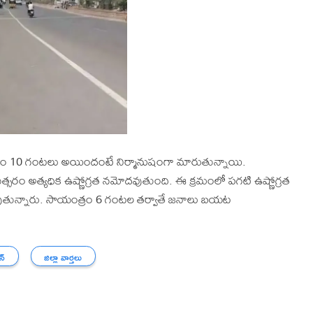
దయం 10 గంటలు అయిందంటే నిర్మానుషంగా మారుతున్నాయి.
త్సరం అత్యధిక ఉష్ణోగ్రత నమోదవుతుంది. ఈ క్రమంలో పగటి ఉష్ణోగ్రత
రి అవుతున్నారు. సాయంత్రం 6 గంటల తర్వాతే జనాలు బయట
న్
జిల్లా వార్తలు