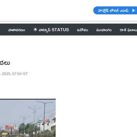
డౌన్లోడ్ లోకల్ యాప్
వాతావరణం
🌟 వాట్సాప్ STATUS
వినోదం
పంచాంగం
రాశి ఫలాల
ండలు
, 2025, 07:04 IST