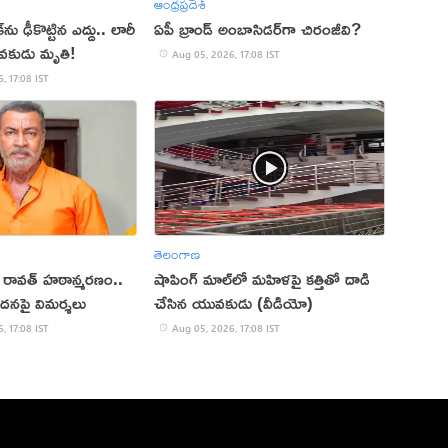
ఆంధ్రప్రదేశ్
ు ఢీకొట్టిన ఎద్దు.. లారీ
ఏపీ బ్రాండ్ అంబాసిడర్‌గా చిరంజీవి?
వకుడు మృతి!
Aug 05, 2026, 17:08 IST
, 17:08 IST
తెలంగాణ
ప్ రావత్ హఠాన్మరణం..
షాపింగ్ మాల్‌లో మహిళపై కత్తితో దాడి
ందనపై విమర్శలు
చేసిన యువకుడు (వీడియో)
, 17:08 IST
Aug 05, 2026, 17:08 IST