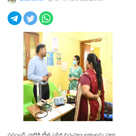
నవంబర్ నాటికి టీబీ పరీక్ష నిర్వహణ లక్ష్యాలను పూర్తి