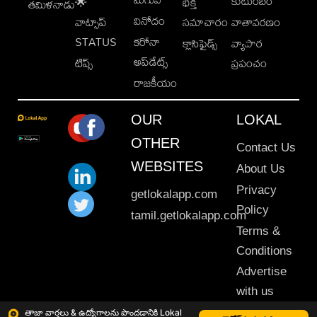
కుటుంబం
🌟
భక్తి
తమిళనాడు
వినోదం
వాట్సాప్
సమాచారం
వాతావరణం
STATUS
కరోనా
క్లాసిఫైడ్స్
వ్యాపార
అప్‌డేట్స్
టిప్స్
ప్రపంచం
రాజకీయం
OUR
LOKAL
OTHER
Contact Us
WEBSITES
About Us
Privacy
getlokalapp.com
Policy
tamil.getlokalapp.com
Terms &
Conditions
Advertise
with us
Sitemap
తాజా వార్తలు & ఉద్యోగాలను పొందడానికి Lokal