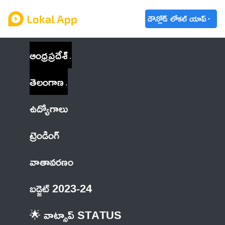
డౌన్లోడ్ లోకల్ యాప్
ఆంధ్రప్రదేశ్
తెలంగాణ
ఉద్యోగాలు
ట్రెండింగ్
వాతావరణం
బడ్జెట్ 2023-24
🌟 వాట్సాప్ STATUS