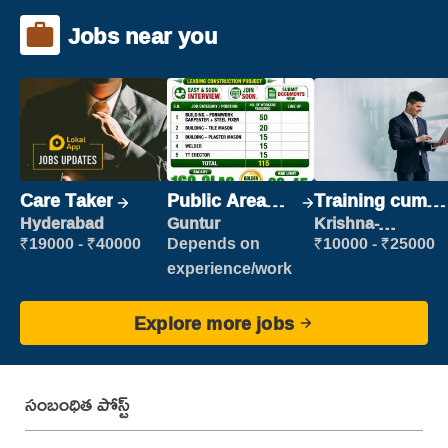
Jobs near you
Care Taker
Public Area
Training cum
Cleaner
Placement
Hyderabad
Guntur
Krishna-
vijayawada
₹19000 - ₹40000
Depends on
₹10000 - ₹25000
experience/work
Explore more jobs
సంబంధిత పోస్ట్