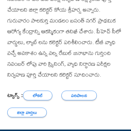
చేయాలని జిల్లా కలెక్టర్ కోయ శ్రీహర్ష అన్నారు.
గురువారం పాలకుర్తి మండలం బసంత్ నగర్ ప్రాథమిక
ఆరోగ్య కేంద్రాన్ని ఆకస్మికంగా తనిఖీ చేశారు. పీహెచ్ సీలో
వార్డులు, ల్యాబ్ లను కలెక్టర్ పరిశీలించారు. టీబీ వ్యాధి
వచ్చే అవకాశం ఉన్న వల్న రేబుల్ జనాభాను గుర్తించి
నవంబర్ లోపు వారి స్క్రినింగ్, వ్యాధి నిర్ధారణ పరీక్షల
నిర్వహణ పూర్తి చేయాలని కలెక్టర్ సూచించారు.
ట్యాగ్స్ :
లోకల్
పరిపాలన
జిల్లా వార్తలు