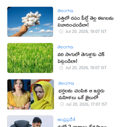
తెలంగాణ
పత్తిలో రసం పీల్చే తెల్ల ఈగలను
నివారించండిలా!
Jul 20, 2026, 18:07 IST
తెలంగాణ
వరి సాగులో తెగుళ్లకు చెక్
పెట్టండిలా!
Jul 20, 2026, 18:07 IST
తెలంగాణ
భర్తలను చంపిన ఆ ఇద్దరు
మహిళలు ఒకే జైలులో
Jul 20, 2026, 17:07 IST
ఆంధ్రప్రదేశ్
మరో 2 వారాలు క్షేత్రస్థాయి