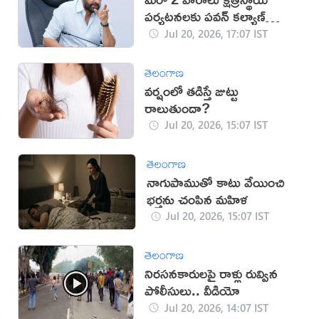
పర్యటనలకు పవన్ కల్యాణ్
దూరం
Jul 20, 2026, 17:07 IST
తెలంగాణ
వర్షంలో తడిస్తే జుట్టు
రాలుతుందా?
Jul 20, 2026, 15:07 IST
తెలంగాణ
నాగుపాముతో కాటు వేయించి
భర్తను చంపిన మహిళ
Jul 20, 2026, 15:07 IST
తెలంగాణ
నిరసనకారులపై రాళ్లు రువ్విన
పోలీసులు.. వీడియో
Jul 20, 2026, 14:07 IST