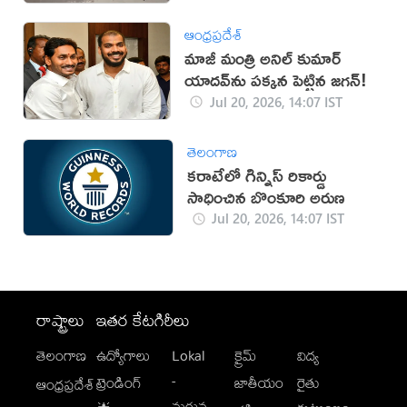
ఆంధ్రప్రదేశ్
మాజీ మంత్రి అనిల్ కుమార్
యాదవ్‌ను పక్కన పెట్టిన జగన్!
Jul 20, 2026, 14:07 IST
తెలంగాణ
కరాటేలో గిన్నిస్ రికార్డు
సాధించిన బొంకూరి అరుణ
Jul 20, 2026, 14:07 IST
రాష్ట్రాలు
ఇతర కేటగిరీలు
తెలంగాణ
ఉద్యోగాలు
Lokal
క్రైమ్
విద్య
-
ట్రెండింగ్
జాతీయం
రైతు
ఆంధ్రప్రదేశ్
మగువ