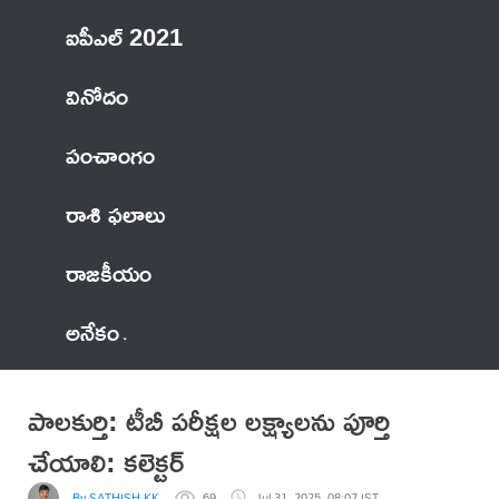
ఐపీఎల్ 2021
వినోదం
పంచాంగం
రాశి ఫలాలు
రాజకీయం
అనేకం
పాలకుర్తి: టీబీ పరీక్షల లక్ష్యాలను పూర్తి
చేయాలి: కలెక్టర్
By SATHISH KK
69
Jul 31, 2025, 08:07 IST