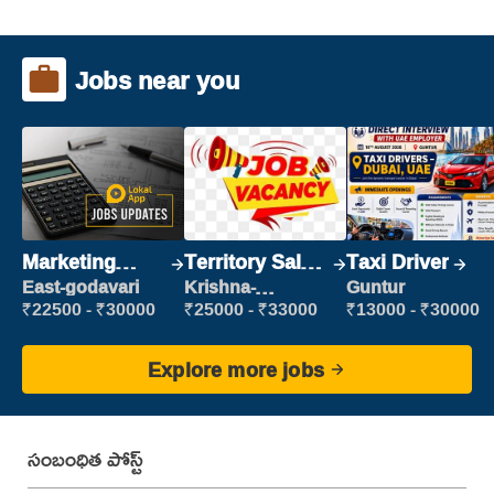
Jobs near you
Marketing
Territory Sales
Taxi Driver
Executive
Manager
East-godavari
Krishna-
Guntur
vijayawada
₹22500 - ₹30000
₹25000 - ₹33000
₹13000 - ₹30000
Explore more jobs
సంబంధిత పోస్ట్