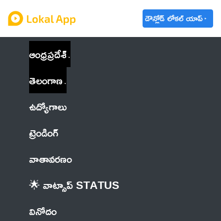
డౌన్లోడ్ లోకల్ యాప్
ఆంధ్రప్రదేశ్
తెలంగాణ
ఉద్యోగాలు
ట్రెండింగ్
వాతావరణం
🌟 వాట్సాప్ STATUS
వినోదం