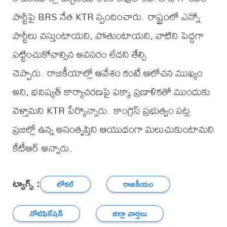
పార్టీపై BRS నేత KTR స్పందించారు. రాష్ట్రంలో ఎన్నో
పార్టీలు వస్తుంటాయని, పోతుంటాయని, వాటిని పెద్దగా
పట్టించుకోవాల్సిన అవసరం లేదని తేల్చి
చెప్పారు. రాజకీయాల్లో ఆవేశం కంటే ఆలోచన ముఖ్యం
అని, భవిష్యత్ కార్యాచరణపై పక్కా ప్రణాళికతో ముందుకు
వెళ్తామని KTR పేర్కొన్నారు. కాంగ్రెస్ ప్రభుత్వం పట్ల
ప్రజల్లో ఉన్న అసంతృప్తిని ఆయుధంగా మలుచుకుంటామని
కేటీఆర్ అన్నారు.
ట్యాగ్స్ :
లోకల్
రాజకీయం
నోటిఫికేషన్
జిల్లా వార్తలు