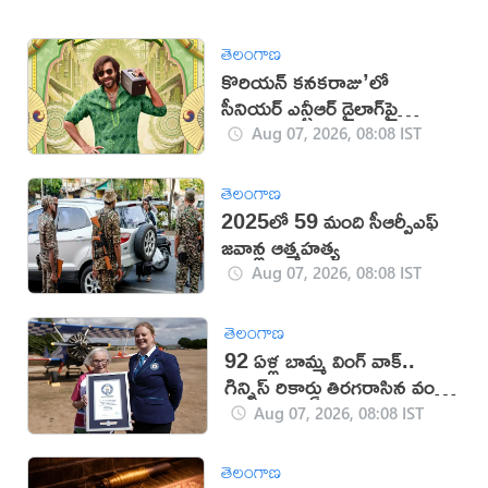
తెలంగాణ
కొరియన్ కనకరాజు’లో
సీనియర్ ఎన్టీఆర్ డైలాగ్‌పై
వివాదం!
Aug 07, 2026, 08:08 IST
తెలంగాణ
2025లో 59 మంది సీఆర్పీఎఫ్
జ‌వాన్ల ఆత్మ‌హ‌త్య
Aug 07, 2026, 08:08 IST
తెలంగాణ
92 ఏళ్ల బామ్మ వింగ్ వాక్..
గిన్నిస్ రికార్డు తిరగరాసిన వండర్
ఉమెన్
Aug 07, 2026, 08:08 IST
తెలంగాణ