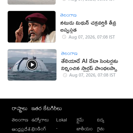
తెలంగాణ
నటుడు మిథున్ చక్రవర్తికి తీవ్ర
అస్వస్థత
Aug 07, 2026, 07:08 IST
తెలంగాణ
తేలియాడే AI డేటా సెంటర్లను
నిర్మించిన స్టార్టప్ పాంథలస్సా
Aug 07, 2026, 07:08 IST
రాష్ట్రాలు
ఇతర కేటగిరీలు
తెలంగాణ
ఉద్యోగాలు
Lokal
క్రైమ్
విద్య
-
ట్రెండింగ్
జాతీయం
రైతు
ఆంధ్రప్రదేశ్