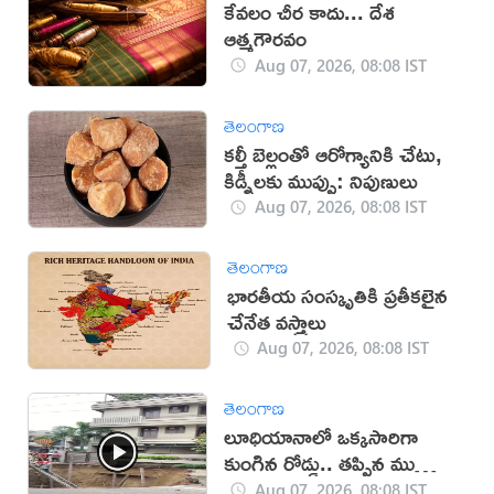
కేవలం చీర కాదు... దేశ
ఆత్మగౌరవం
Aug 07, 2026, 08:08 IST
తెలంగాణ
కల్తీ బెల్లంతో ఆరోగ్యానికి చేటు,
కిడ్నీలకు ముప్పు: నిపుణులు
Aug 07, 2026, 08:08 IST
తెలంగాణ
భారతీయ సంస్కృతికి ప్రతీకలైన
చేనేత వస్త్రాలు
Aug 07, 2026, 08:08 IST
తెలంగాణ
లూధియానాలో ఒక్కసారిగా
కుంగిన రోడ్డు.. తప్పిన ముప్పు
(వీడియో)
Aug 07, 2026, 08:08 IST