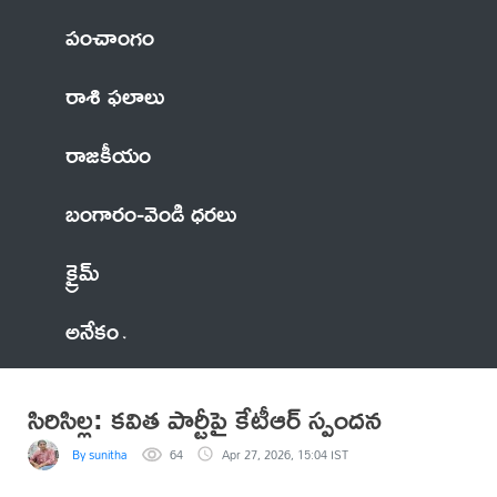
పంచాంగం
రాశి ఫలాలు
రాజకీయం
బంగారం-వెండి ధరలు
క్రైమ్
అనేకం
సిరిసిల్ల: కవిత పార్టీపై కేటీఆర్ స్పందన
By sunitha
64
Apr 27, 2026, 15:04 IST