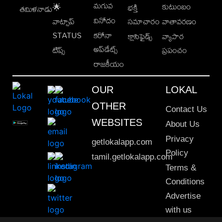
మగువ
కుటుంబం
🌟
భక్తి
తమిళనాడు
వినోదం
వాట్సాప్
సమాచారం
వాతావరణం
STATUS
కరోనా
క్లాసిఫైడ్స్
వ్యాపార
అప్‌డేట్స్
టిప్స్
ప్రపంచం
రాజకీయం
OUR
LOKAL
OTHER
Contact Us
WEBSITES
About Us
Privacy
getlokalapp.com
Policy
tamil.getlokalapp.com
Terms &
Conditions
Advertise
with us