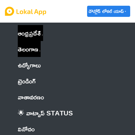
డౌన్లోడ్ లోకల్ యాప్
ఆంధ్రప్రదేశ్
తెలంగాణ
ఉద్యోగాలు
ట్రెండింగ్
వాతావరణం
🌟 వాట్సాప్ STATUS
వినోదం