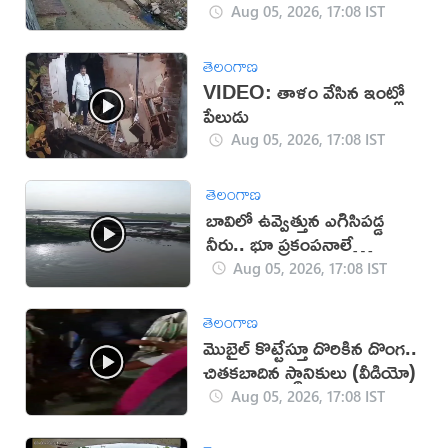
యువకుడు (వీడియో)
Aug 05, 2026, 17:08 IST
తెలంగాణ
VIDEO: తాళం వేసిన ఇంట్లో
పేలుడు
Aug 05, 2026, 17:08 IST
తెలంగాణ
బావిలో ఉవ్వెత్తున ఎగిసిపడ్డ
నీరు.. భూ ప్రకంపనాలే
కారణమా?
Aug 05, 2026, 17:08 IST
తెలంగాణ
మొబైల్ కొట్టేస్తూ దొరికిన దొంగ..
చితకబాదిన స్థానికులు (వీడియో)
Aug 05, 2026, 17:08 IST