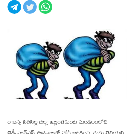
రాజన్న సిరిసిల్ల జిల్లా ఇల్లంతకుంట మండలంలోని
జెడ్పీహెచ్ఎస్ పాఠశాలలో చోరీ జరిగింది. గుర్తు తెలియని