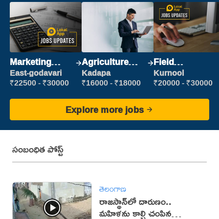
Marketing
Agriculture
Field
Executive
Labour
Marketing
East-godavari
Kadapa
Kurnool
Executive
₹22500 - ₹30000
₹16000 - ₹18000
₹20000 - ₹30000
Explore more jobs
సంబంధిత పోస్ట్
తెలంగాణ
రాజస్థాన్‌లో దారుణం..
మహిళను కాల్చి చంపిన