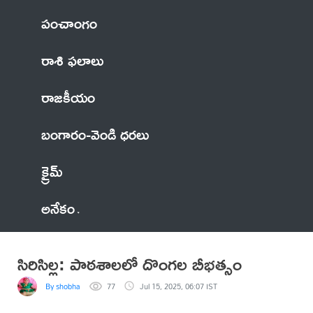
పంచాంగం
రాశి ఫలాలు
రాజకీయం
బంగారం-వెండి ధరలు
క్రైమ్
అనేకం
సిరిసిల్ల: పాఠశాలలో దొంగల బీభత్సం
By shobha
77
Jul 15, 2025, 06:07 IST