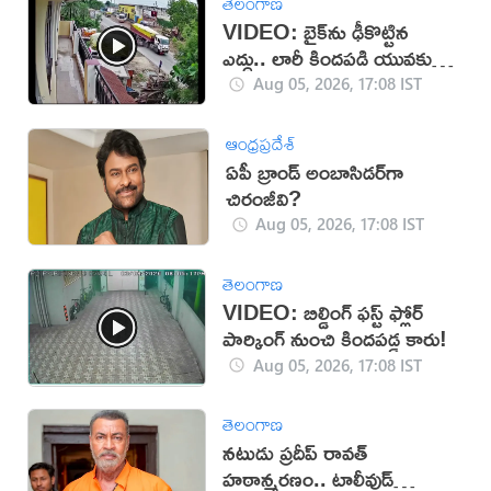
తెలంగాణ
VIDEO: బైక్‌ను ఢీకొట్టిన
ఎద్దు.. లారీ కిందపడి యువకుడు
మృతి!
Aug 05, 2026, 17:08 IST
ఆంధ్రప్రదేశ్
ఏపీ బ్రాండ్ అంబాసిడర్‌గా
చిరంజీవి?
Aug 05, 2026, 17:08 IST
తెలంగాణ
VIDEO: బిల్డింగ్ ఫస్ట్ ఫ్లోర్
పార్కింగ్ నుంచి కిందపడ్డ కారు!
Aug 05, 2026, 17:08 IST
తెలంగాణ
నటుడు ప్రదీప్ రావత్
హఠాన్మరణం.. టాలీవుడ్