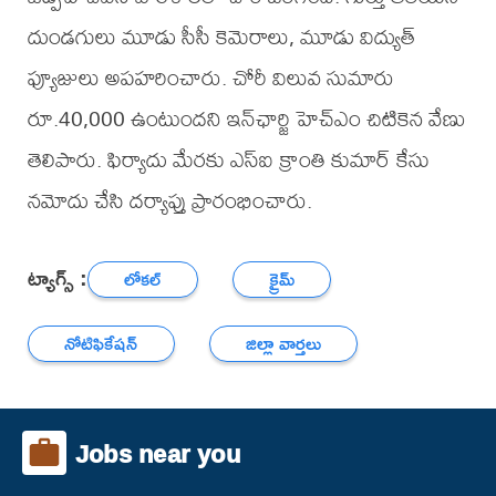
దుండగులు మూడు సీసీ కెమెరాలు, మూడు విద్యుత్
ఫ్యూజులు అపహరించారు. చోరీ విలువ సుమారు
రూ.40,000 ఉంటుందని ఇన్‌ఛార్జి హెచ్‌ఎం చిటికెన వేణు
తెలిపారు. ఫిర్యాదు మేరకు ఎస్‌ఐ క్రాంతి కుమార్ కేసు
నమోదు చేసి దర్యాప్తు ప్రారంభించారు.
ట్యాగ్స్ :
లోకల్
క్రైమ్
నోటిఫికేషన్
జిల్లా వార్తలు
Jobs near you