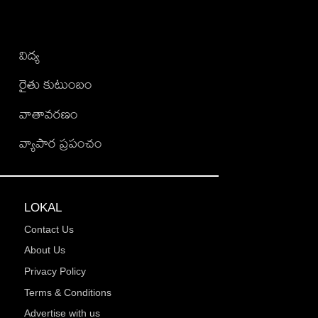
విద్య
రైతు కుటుంబం
వాతావరణం
వ్యాపార ప్రపంచం
LOKAL
Contact Us
About Us
Privacy Policy
Terms & Conditions
Advertise with us