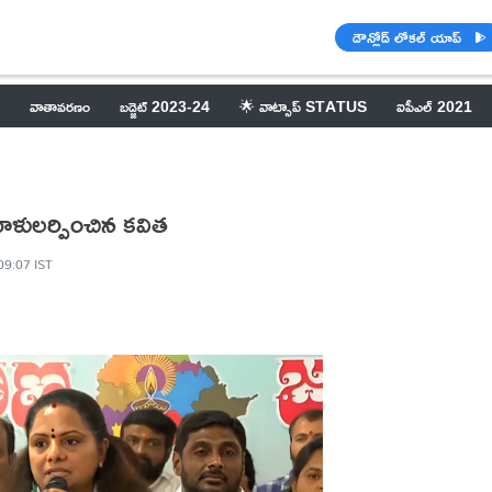
డౌన్లోడ్ లోకల్ యాప్
వాతావరణం
బడ్జెట్ 2023-24
🌟 వాట్సాప్ STATUS
ఐపీఎల్ 2021
ివాళులర్పించిన కవిత
09:07 IST