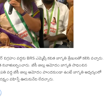
‌ విగ్రహం వద్దకు BRS ఎమ్మెల్సీ కవిత జాగృతి శ్రేణులతో కలిసి వచ్చారు.
త నివాళులర్పించారు. బీసీ బిల్లు ఆమోదం జాగృతి సాధించిన
ష్ట్రపతి వద్ద బీసీ బిల్లు ఆమోదం పొందకుండా ఉంటే జాగృతి ఆధ్వర్యంలో
 నిరక్ష్యం వహిస్తే ఊరుకునేది లేదన్నారు.