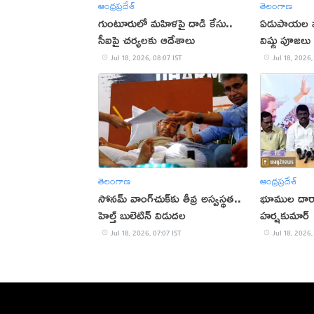
ఆంధ్రప్రదేశ్
తెలంగాణ
గుంటూరులో మహిళపై దాడి కేసు..
ఏడుపాయల వన
సీఐపై చర్యలకు ఆదేశాలు
విష్ణు పూజల
Jul 18, 2026, 08:07 IST
Jul 18, 2026,
తెలంగాణ
ఆంధ్రప్రదేశ్
సోనమ్ వాంగ్‌చుక్‌కు తీవ్ర అస్వస్థత..
భూముల దారాద
హెల్త్ బులెటిన్ విడుదల
హర్షకుమార్
Jul 18, 2026, 07:07 IST
Jul 18, 2026,