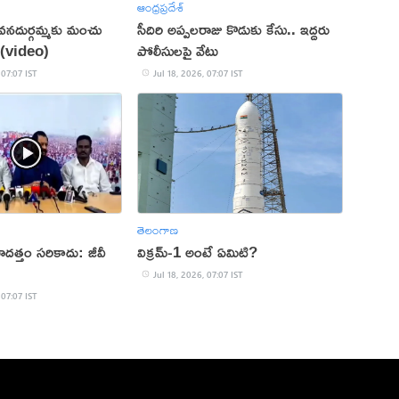
ఆంధ్రప్రదేశ్
దుర్గమ్మకు మంచు
సీదిరి అప్పలరాజు కొడుకు కేసు.. ఇద్దరు
ు (video)
పోలీసులపై వేటు
 07:07 IST
Jul 18, 2026, 07:07 IST
తెలంగాణ
త్తం సరికాదు: జీవీ
విక్రమ్‌-1 అంటే ఏమిటి?
Jul 18, 2026, 07:07 IST
 07:07 IST