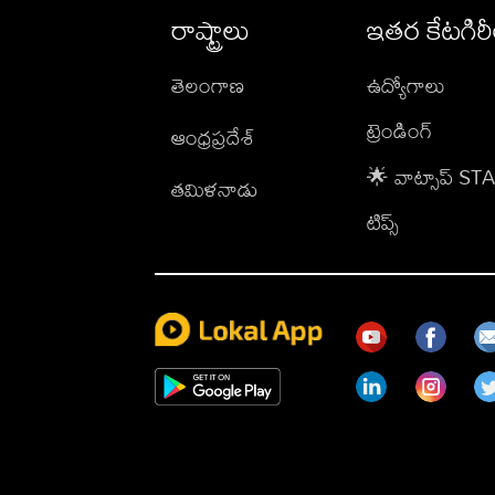
రాష్ట్రాలు
ఇతర కేటగిర
తెలంగాణ
ఉద్యోగాలు
ట్రెండింగ్
ఆంధ్రప్రదేశ్
🌟 వాట్సాప్ S
తమిళనాడు
టిప్స్