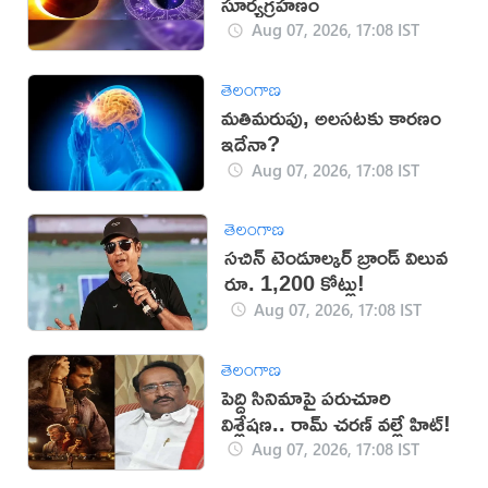
సూర్యగ్రహణం
Aug 07, 2026, 17:08 IST
తెలంగాణ
మతిమరుపు, అలసటకు కారణం
ఇదేనా?
Aug 07, 2026, 17:08 IST
తెలంగాణ
సచిన్ టెండూల్కర్ బ్రాండ్ విలువ
రూ. 1,200 కోట్లు!
Aug 07, 2026, 17:08 IST
తెలంగాణ
పెద్ది సినిమాపై పరుచూరి
విశ్లేషణ.. రామ్ చరణ్ వల్లే హిట్!
Aug 07, 2026, 17:08 IST