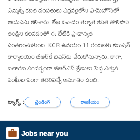
ఎమ్మెల్సీ కవిత దంపతులు ఎర్రవల్లిలోని ఫామ్‌హౌస్‌లో
ఆయనను కలిశారు. లేఖ వివాదం తర్వాత కవిత తొలిసారి
తండ్రిని కలవడంతో ఈ భేటీకి ప్రాధాన్యత
సంతరించుకుంది. KCR ఉదయం 11 గంటలకు కమిషన్
కార్యాలయం బీఆర్‌కే భవన్‌కు చేరుకోనున్నారు. కాగా,
విచారణ సందర్భంగా బీఆర్ఎస్ శ్రేణులు పెద్ద ఎత్తున
సంఘీభావంగా తరలివచ్చే అవకాశం ఉంది.
ట్యాగ్స్ :
ట్రెండింగ్
రాజకీయం
Jobs near you