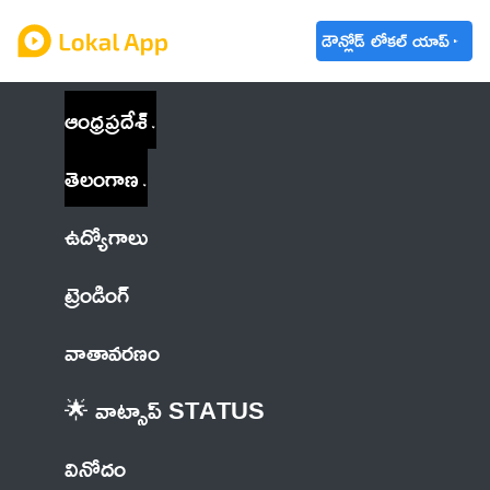
డౌన్లోడ్ లోకల్ యాప్
ఆంధ్రప్రదేశ్
తెలంగాణ
ఉద్యోగాలు
ట్రెండింగ్
వాతావరణం
🌟 వాట్సాప్ STATUS
వినోదం