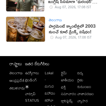
ఇంగ్లీష్ సినిమాగా ‘ధురంధర్’
రికార్డు
Aug 07, 2026, 17:08 IST
తెలంగాణ
పార్లమెంట్ క్యాంటీన్లలో 2003
నుంచే కూల్ డ్రింక్స్ నిషేధం!
Aug 07, 2026, 17:08 IST
రాష్ట్రాలు
ఇతర కేటగిరీలు
తెలంగాణ
ఉద్యోగాలు
Lokal
క్రైమ్
విద్య
-
ట్రెండింగ్
జాతీయం
రైతు
ఆంధ్రప్రదేశ్
మగువ
కుటుంబం
🌟
భక్తి
తమిళనాడు
వినోదం
వాట్సాప్
సమాచారం
వాతావరణం
STATUS
కరోనా
క్లాసిఫైడ్స్
వ్యాపార