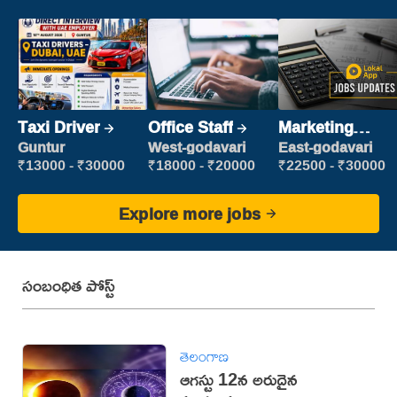
Taxi Driver
Office Staff
Marketing
Executive
Guntur
West-godavari
East-godavari
₹13000 - ₹30000
₹18000 - ₹20000
₹22500 - ₹30000
Explore more jobs
సంబంధిత పోస్ట్
తెలంగాణ
ఆగస్టు 12న అరుదైన