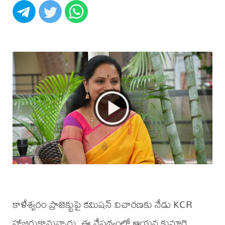
కాళేశ్వరం ప్రాజెక్టుపై కమిషన్ విచారణకు నేడు KCR
హాజరుకానున్నారు. ఈ నేపథ్యంలో ఆయన కుమార్తె,