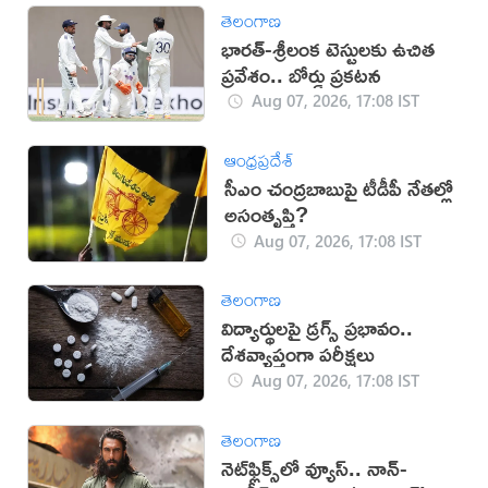
తెలంగాణ
భారత్-శ్రీలంక టెస్టులకు ఉచిత
ప్రవేశం.. బోర్డు ప్రకటన
Aug 07, 2026, 17:08 IST
ఆంధ్రప్రదేశ్
సీఎం చంద్రబాబుపై టీడీపీ నేతల్లో
అసంతృప్తి?
Aug 07, 2026, 17:08 IST
తెలంగాణ
విద్యార్థులపై డ్రగ్స్ ప్రభావం..
దేశవ్యాప్తంగా పరీక్షలు
Aug 07, 2026, 17:08 IST
తెలంగాణ
నెట్‌ఫ్లిక్స్‌లో వ్యూస్.. నాన్-