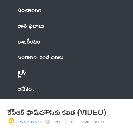
పంచాంగం
రాశి ఫలాలు
రాజకీయం
బంగారం-వెండి ధరలు
క్రైమ్
అనేకం
కేసీఆర్ ఫామ్‌హౌస్‌కు కవిత (VIDEO)
By K. Satyaveni
6446
Jun 11, 2025, 02:06 IST