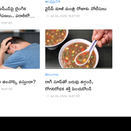
ఆంధ్రప్రదేశ్
ఐపీఎస్‌పై లైంగిక
వైసీపీ మాజీ మంత్రి రోజాకు నోటీసులు
ోపణలు.. పరారీలో
Jul 26, 2026, 16:07 IST
 17:07 IST
తెలంగాణ
ారి త‌ల‌నొప్పి వ‌స్తుందా?
రాగి సూప్‌తో బరువు తగ్గండి,
రోగనిరోధక శక్తి పెంచుకోండి
 16:07 IST
Jul 26, 2026, 16:07 IST