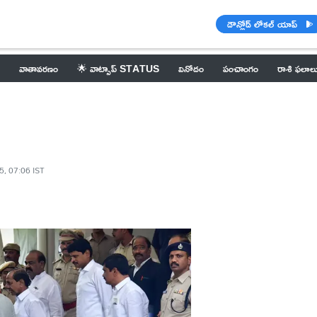
డౌన్లోడ్ లోకల్ యాప్
వాతావరణం
🌟 వాట్సాప్ STATUS
వినోదం
పంచాంగం
రాశి ఫలాల
5, 07:06 IST