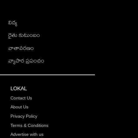
విద్య
రైతు కుటుంబం
వాతావరణం
వ్యాపార ప్రపంచం
LOKAL
Contact Us
About Us
Privacy Policy
Terms & Conditions
Advertise with us