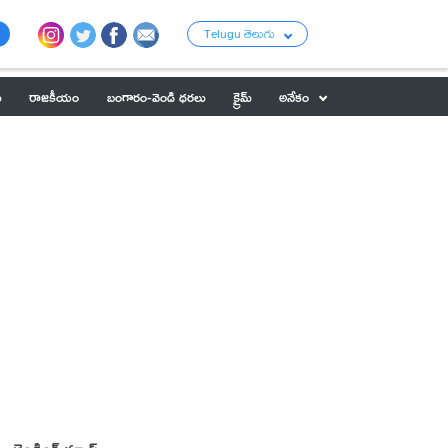
Telugu తెలుగు
ు
రాజకీయం
బంగారం-వెండి ధరలు
క్రైమ్
అనేకం