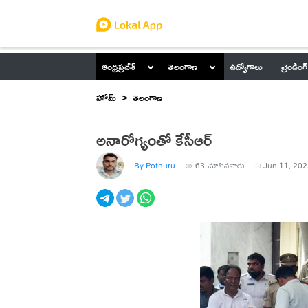
ఆంధ్రప్రదేశ్
తెలంగాణ
ఉద్యోగాలు
ట్రెండింగ్
హోమ్
తెలంగాణ
అనారోగ్యంతో కేసీఆర్
By Potnuru
63
చూసినవారు
Jun 11, 202