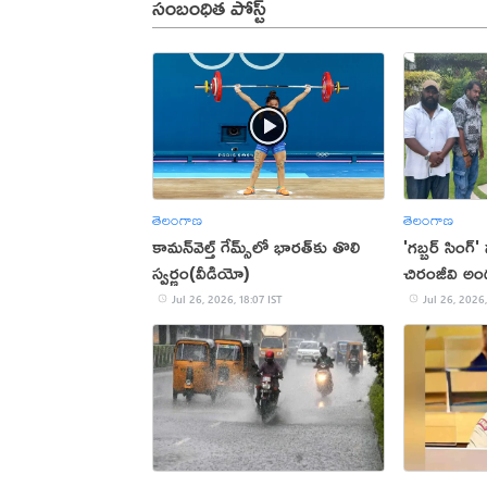
సంబంధిత పోస్ట్
తెలంగాణ
తెలంగాణ
కామన్‌వెల్త్ గేమ్స్‌లో భారత్‌కు తొలి
'గబ్బర్ సింగ్
స్వర్ణం(వీడియో)
చిరంజీవి అం
Jul 26, 2026, 18:07 IST
Jul 26, 2026,