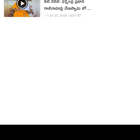
నీట్ లీకేజీ: ధర్మేంద్ర ప్రధాన్
రాజీనామాపై వేణుస్వామి జోస్యం
వైరల్
Jul 25, 2026, 14:07 IST