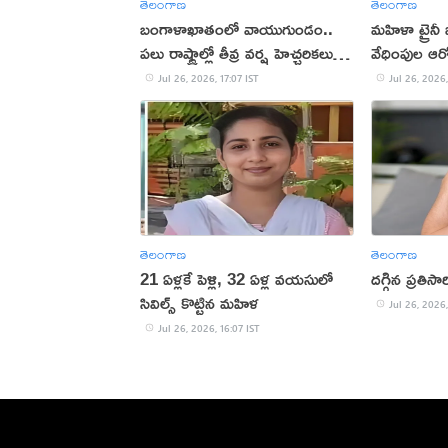
తెలంగాణ
తెలంగాణ
బంగాళాఖాతంలో వాయుగుండం..
మహిళా ట్రైనీ 
పలు రాష్ట్రాల్లో తీవ్ర వర్ష హెచ్చరికలు
వేధింపుల ఆర
జారీ!
ఉదయ్!
Jul 26, 2026, 17:07 IST
Jul 26, 2026,
తెలంగాణ
తెలంగాణ
21 ఏళ్లకే పెళ్లి, 32 ఏళ్ల వయసులో
ద‌గ్గిన ప్ర‌తిస
సివిల్స్ కొట్టిన మహిళ
Jul 26, 2026,
Jul 26, 2026, 16:07 IST