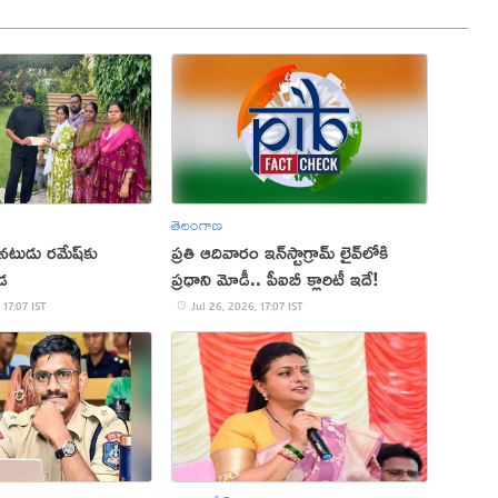
తెలంగాణ
' నటుడు రమేష్‌కు
ప్రతి ఆదివారం ఇన్‌స్టాగ్రామ్ లైవ్‌లోకి
డ
ప్రధాని మోడీ.. పీఐబీ క్లారిటీ ఇదే!
 17:07 IST
Jul 26, 2026, 17:07 IST