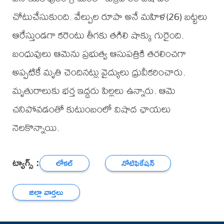
చోటుచేసుకుంది. వేల్పుల రూపా అనే మహిళ(26) బట్టలు
ఆరేస్తుండగా కరెంటు తీగకు తగిలి షాక్కు గురైంది.
బంధువులు ఆమెను ప్రభుత్వ ఆసుపత్రికి తరలించగా
అప్పటికే మృతి చెందినట్లు వైద్యులు ధ్రువీకరించారు.
మృతురాలుకు భర్త ఇద్దరు పిల్లలు ఉన్నారు. ఆమె
చనిపోవడంతో కుటుంబంలో విషాద ఛాయలు
నెలకొన్నాయి.
ట్యాగ్స్ :
లోకల్
నోటిఫికేషన్
జిల్లా వార్తలు