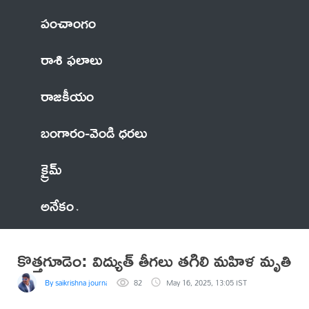
పంచాంగం
రాశి ఫలాలు
రాజకీయం
బంగారం-వెండి ధరలు
క్రైమ్
అనేకం
కొత్తగూడెం: విద్యుత్ తీగలు తగిలి మహిళ మృతి
By saikrishna journalist
82
May 16, 2025, 13:05 IST