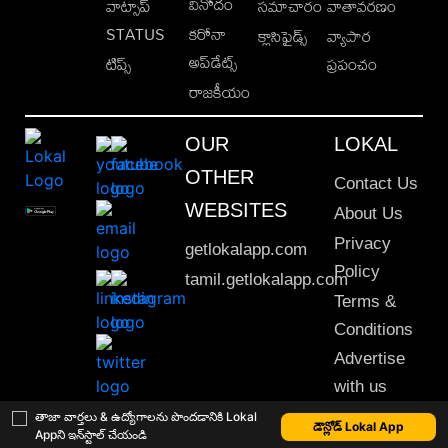
వినోదం
వాట్సాప్
సమాచారం
వాతావరణం
STATUS
కరోనా
క్లాసిఫైడ్స్
వ్యాపార
అప్‌డేట్స్
టిప్స్
ప్రపంచం
రాజకీయం
OUR
LOKAL
OTHER
Contact Us
WEBSITES
About Us
Privacy
getlokalapp.com
Policy
tamil.getlokalapp.com
Terms &
Conditions
Advertise
with us
Sitemap
తాజా వార్తలు & ఉద్యోగాలను పొందడానికి Lokal
డౌన్లోడ్ Lokal App
Appని ఇన్‌స్టాల్ చేయండి
This material may not be published, transmitted, rewritten or redistributed. © 2020 Lokal App. All rights reserved.