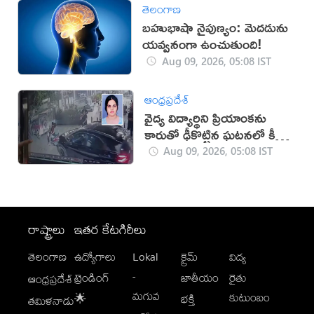
తెలంగాణ
బహుభాషా నైపుణ్యం: మెదడును
యవ్వనంగా ఉంచుతుంది!
Aug 09, 2026, 05:08 IST
ఆంధ్రప్రదేశ్
వైద్య విద్యార్థిని ప్రియాంకను
కారుతో ఢీకొట్టిన ఘటనలో కీలక
పరిణామం
Aug 09, 2026, 05:08 IST
రాష్ట్రాలు
ఇతర కేటగిరీలు
తెలంగాణ
ఉద్యోగాలు
Lokal
క్రైమ్
విద్య
-
ట్రెండింగ్
జాతీయం
రైతు
ఆంధ్రప్రదేశ్
మగువ
కుటుంబం
🌟
భక్తి
తమిళనాడు