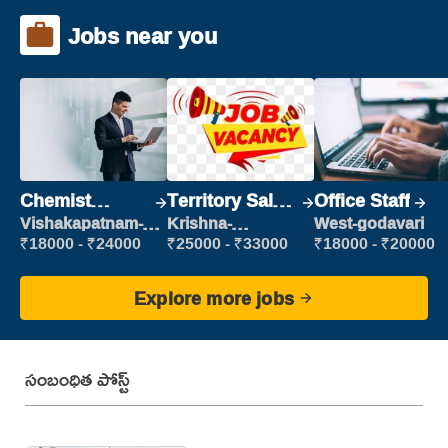
Jobs near you
Chemist
Territory Sales
Office Staff
Production
Manager
Vishakapatnam-
Krishna-
West-godavari
new
vijayawada
Executive
₹18000 - ₹24000
₹25000 - ₹33000
₹18000 - ₹20000
Explore more jobs
సంబంధిత పోస్ట్