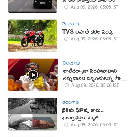
ఢీకొని వ్యక్తి మృతి!
Aug 09, 2026, 05:08 IST
తెలంగాణ
TVS అపాచీ ధరల పెంపు
Aug 09, 2026, 05:08 IST
తెలంగాణ
లాల్‌దర్వాజా సింహవాహిని
అమ్మవారిని దర్శించుకున్న హీరో
విజయ్‌
Aug 09, 2026, 05:08 IST
తెలంగాణ
బైక్‌ను ఢీకొన్న కారు..
భార్యాభర్తలు మృతి
Aug 09, 2026, 05:08 IST