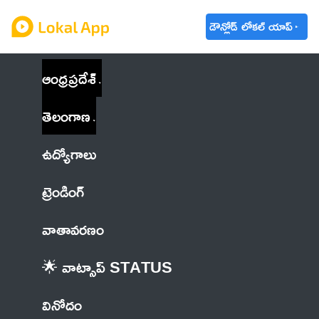
డౌన్లోడ్ లోకల్ యాప్
ఆంధ్రప్రదేశ్
తెలంగాణ
ఉద్యోగాలు
ట్రెండింగ్
వాతావరణం
🌟 వాట్సాప్ STATUS
వినోదం