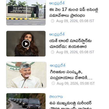
ఆంధ్రప్రదేశ్
ఈ నెల 17 నుంచి ఏపీ అసెంబ్లీ
సమావేశాలు ప్రారంభం
Aug 09, 2026, 05:08 IST
ఆంధ్రప్రదేశ్
యశ్ లాంటి సూపర్‌స్టార్‌ను
చూడలేదు: నయనతార
Aug 09, 2026, 05:08 IST
ఆంధ్రప్రదేశ్
గిరిజనుల సంస్కృతి,
సంప్రదాయాలు దేశానికి
గర్వకారణం: సీఎం చంద్రబాబు
Aug 09, 2026, 05:08 IST
తెలంగాణ
ఉప ముఖ్యమంత్రి సురీందర్
చౌదరి కాన్వాయ్ వాహనం