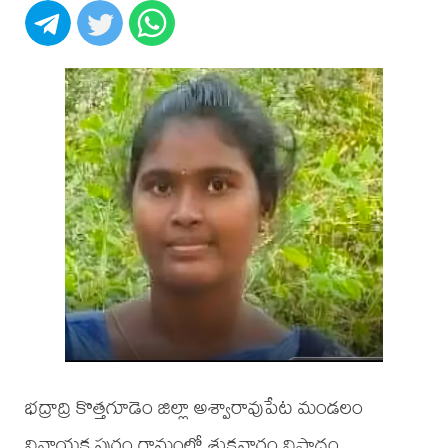
భద్రాద్రి కొత్తగూడెం జిల్లా అశ్వారావుపేట మండలం
వినాయక పురం గ్రామంలో శుక్రవారం విషాదం