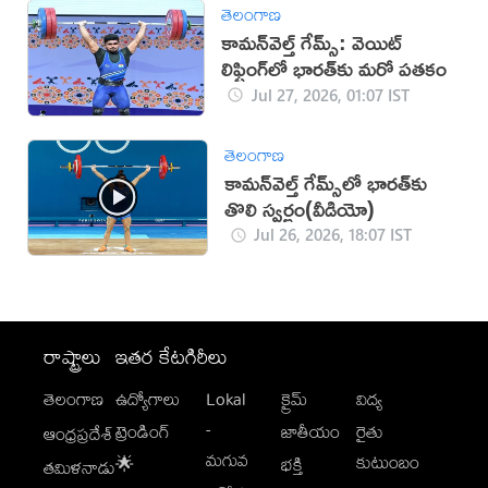
తెలంగాణ
కామన్‌వెల్త్ గేమ్స్‌: వెయిట్
లిఫ్టింగ్‌లో భారత్‌కు మరో పతకం
Jul 27, 2026, 01:07 IST
తెలంగాణ
కామన్‌వెల్త్ గేమ్స్‌లో భారత్‌కు
తొలి స్వర్ణం(వీడియో)
Jul 26, 2026, 18:07 IST
రాష్ట్రాలు
ఇతర కేటగిరీలు
తెలంగాణ
ఉద్యోగాలు
Lokal
క్రైమ్
విద్య
-
ట్రెండింగ్
జాతీయం
రైతు
ఆంధ్రప్రదేశ్
మగువ
కుటుంబం
🌟
భక్తి
తమిళనాడు