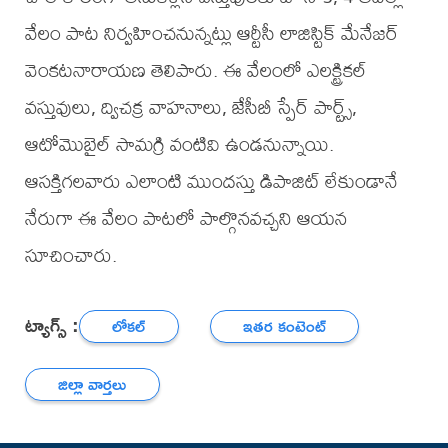
వేలం పాట నిర్వహించనున్నట్లు ఆర్టీసీ లాజిస్టిక్ మేనేజర్
వెంకటనారాయణ తెలిపారు. ఈ వేలంలో ఎలక్ట్రికల్
వస్తువులు, ద్విచక్ర వాహనాలు, జేసీబీ స్పేర్ పార్ట్స్,
ఆటోమొబైల్ సామగ్రి వంటివి ఉండనున్నాయి.
ఆసక్తిగలవారు ఎలాంటి ముందస్తు డిపాజిట్ లేకుండానే
నేరుగా ఈ వేలం పాటలో పాల్గొనవచ్చని ఆయన
సూచించారు.
ట్యాగ్స్ :
లోకల్
ఇతర కంటెంట్
జిల్లా వార్తలు