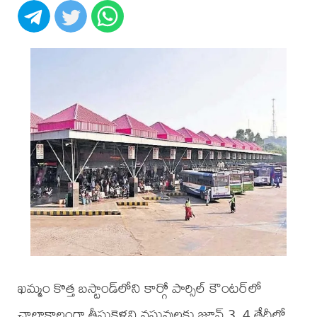
ఖమ్మం కొత్త బస్టాండ్‌లోని కార్గో పార్సిల్ కౌంటర్‌లో
చాలాకాలంగా తీసుకెళ్లని వస్తువులకు జూన్ 3, 4 తేదీల్లో