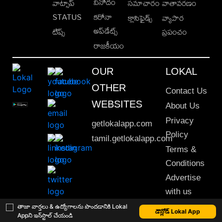
వినోదం
వాట్సాప్
సమాచారం
వాతావరణం
STATUS
కరోనా
క్లాసిఫైడ్స్
వ్యాపార
అప్‌డేట్స్
టిప్స్
ప్రపంచం
రాజకీయం
OUR
LOKAL
OTHER
Contact Us
WEBSITES
About Us
Privacy
getlokalapp.com
Policy
tamil.getlokalapp.com
Terms &
Conditions
Advertise
with us
Sitemap
తాజా వార్తలు & ఉద్యోగాలను పొందడానికి Lokal
డౌన్లోడ్ Lokal App
Appని ఇన్‌స్టాల్ చేయండి
This material may not be published, transmitted, rewritten or redistributed. © 2020 Lokal App. All rights reserved.