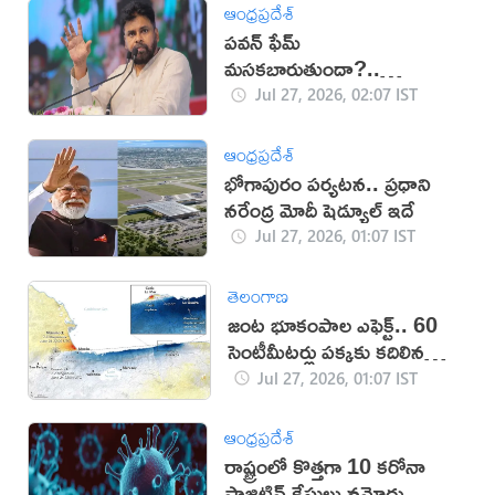
ఆంధ్రప్రదేశ్
పవన్ ఫేమ్
మసకబారుతుందా?..
కారణాలివేనా?
Jul 27, 2026, 02:07 IST
ఆంధ్రప్రదేశ్
భోగాపురం పర్యటన.. ప్రధాని
నరేంద్ర మోదీ షెడ్యూల్ ఇదే
Jul 27, 2026, 01:07 IST
తెలంగాణ
జంట భూకంపాల ఎఫెక్ట్.. 60
సెంటీమీటర్లు పక్కకు కదిలిన
వెనిజులా
Jul 27, 2026, 01:07 IST
ఆంధ్రప్రదేశ్
రాష్ట్రంలో కొత్తగా 10 కరోనా
పాజిటివ్ కేసులు నమోదు