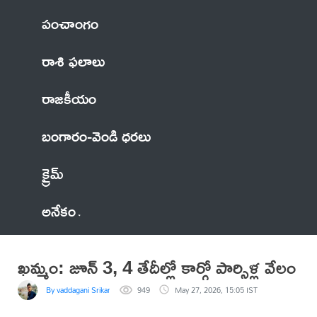
పంచాంగం
రాశి ఫలాలు
రాజకీయం
బంగారం-వెండి ధరలు
క్రైమ్
అనేకం
ఖమ్మం: జూన్ 3, 4 తేదీల్లో కార్గో పార్సిళ్ల వేలం
By vaddagani Srikanth
949
May 27, 2026, 15:05 IST