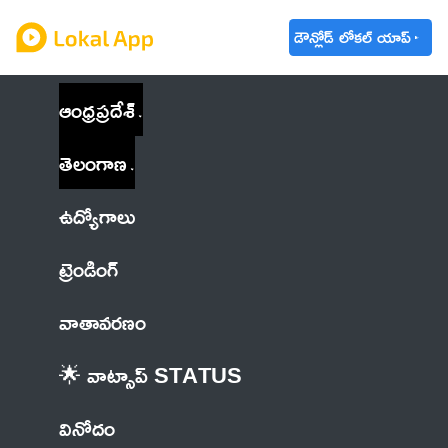
డౌన్లోడ్ లోకల్ యాప్
ఆంధ్రప్రదేశ్
తెలంగాణ
ఉద్యోగాలు
ట్రెండింగ్
వాతావరణం
🌟 వాట్సాప్ STATUS
వినోదం