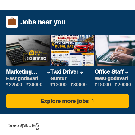
Jobs near you
Marketing
Taxi Driver
Office Staff
Executive
East-godavari
Guntur
West-godavari
₹22500 - ₹30000
₹13000 - ₹30000
₹18000 - ₹20000
Explore more jobs
సంబంధిత పోస్ట్