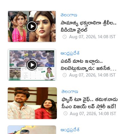
తెలంగాణ
సామాన్య భక్తురాలిగా శ్రీలీల..
వీడియో వైరల్
Aug 07, 2026, 14:08 IST
ఆంధ్రప్రదేశ్
పవన్ మాట ఇచ్చారు..
నిలబెట్టుకున్నారు: జనసేన
(వీడియో)
Aug 07, 2026, 14:08 IST
తెలంగాణ
ఫ్యాన్ టూ వైఫ్.. తమిళనాడు
సీఎం విజయ్ లవ్ స్టోరీ ఇదే!
Aug 07, 2026, 14:08 IST
ఆంధ్రప్రదేశ్