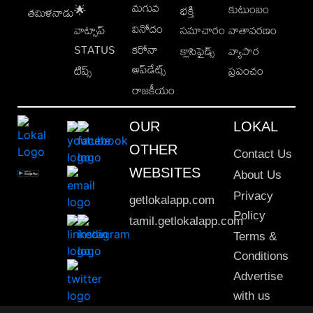
మగువ
కుటుంబం
🌟
భక్తి
తమిళనాడు
వినోదం
వాట్సాప్
సమాచారం
వాతావరణం
STATUS
కరోనా
క్లాసిఫైడ్స్
వ్యాపార
అప్‌డేట్స్
టిప్స్
ప్రపంచం
రాజకీయం
OUR
LOKAL
OTHER
Contact Us
WEBSITES
About Us
Privacy
getlokalapp.com
Policy
tamil.getlokalapp.com
Terms &
Conditions
Advertise
with us