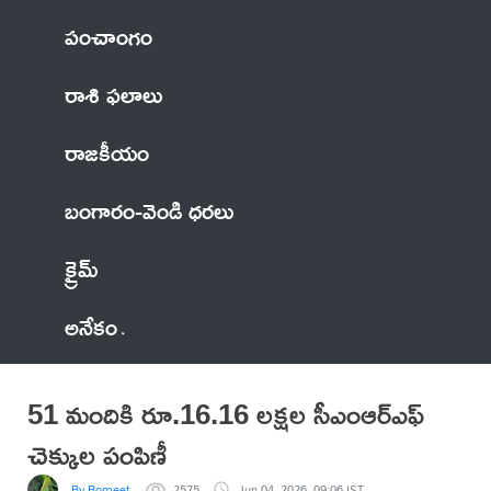
పంచాంగం
రాశి ఫలాలు
రాజకీయం
బంగారం-వెండి ధరలు
క్రైమ్
అనేకం
51 మందికి రూ.16.16 లక్షల సీఎంఆర్‌ఎఫ్
చెక్కుల పంపిణీ
By Romeet
2575
Jun 04, 2026, 09:06 IST