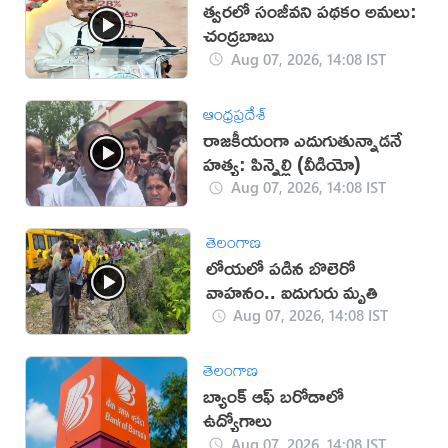
త్వరలో సంజీవని పథకం అమలు:
చంద్రబాబు
Aug 07, 2026, 14:08 IST
ఆంధ్రప్రదేశ్
రాజకీయంగా ఎదుగుతున్నాడనే
హత్య: పిన్నెల్లి (వీడియో)
Aug 07, 2026, 14:08 IST
తెలంగాణ
లోయలో పడిన బొలెరో
వాహనం.. ఐదుగురు మృతి
Aug 07, 2026, 14:08 IST
తెలంగాణ
బ్యాంక్ ఆఫ్ బరోడాలో
ఉద్యోగాలు
Aug 07, 2026, 14:08 IST