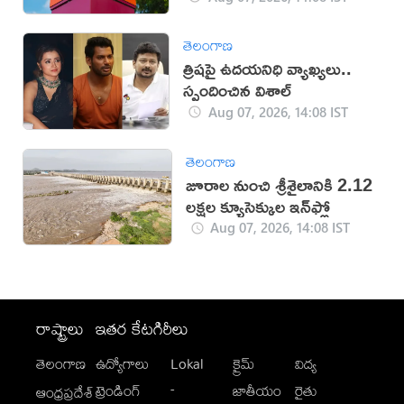
తెలంగాణ
త్రిషపై ఉదయనిధి వ్యాఖ్యలు..
స్పందించిన విశాల్
Aug 07, 2026, 14:08 IST
తెలంగాణ
జూరాల నుంచి శ్రీశైలానికి 2.12
లక్షల క్యూసెక్కుల ఇన్‌ఫ్లో
Aug 07, 2026, 14:08 IST
రాష్ట్రాలు
ఇతర కేటగిరీలు
తెలంగాణ
ఉద్యోగాలు
Lokal
క్రైమ్
విద్య
-
ట్రెండింగ్
జాతీయం
రైతు
ఆంధ్రప్రదేశ్