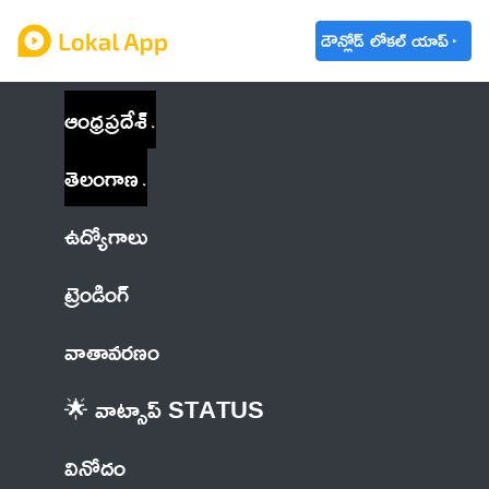
డౌన్లోడ్ లోకల్ యాప్
ఆంధ్రప్రదేశ్
తెలంగాణ
ఉద్యోగాలు
ట్రెండింగ్
వాతావరణం
🌟 వాట్సాప్ STATUS
వినోదం