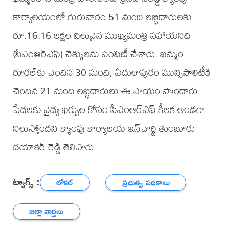
కార్యాలయంలో గురువారం 51 మంది లబ్ధిదారులకు
రూ.16.16 లక్షల విలువైన ముఖ్యమంత్రి సహాయనిధి
(సీఎంఆర్‌ఎఫ్) చెక్కులను పంపిణీ చేశారు. ఖమ్మం
రూరల్‌కు చెందిన 30 మంది, ఏదులాపురం మున్సిపాలిటీకి
చెందిన 21 మంది లబ్ధిదారులు ఈ సాయం పొందారు.
పేదలకు వైద్య ఖర్చుల కోసం సీఎంఆర్‌ఎఫ్ కీలక అండగా
నిలుస్తోందని క్యాంపు కార్యాలయ ఇన్‌చార్జి తుంబూరు
దయాకర్ రెడ్డి తెలిపారు.
ట్యాగ్స్ :
లోకల్
ప్రభుత్వ పథకాలు
జిల్లా వార్తలు