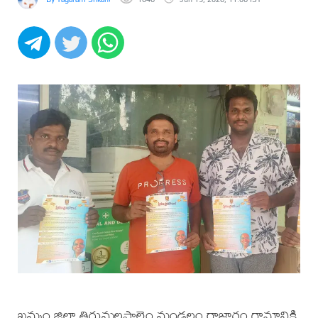
ఖమ్మం జిల్లా తిరుమలపాలెం మండలం రాజారం గ్రామానికి