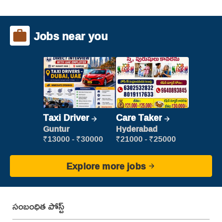
Jobs near you
Taxi Driver
Care Taker
Guntur
Hyderabad
₹13000 - ₹30000
₹21000 - ₹25000
Explore more jobs
సంబంధిత పోస్ట్