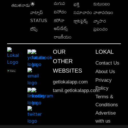
మగువ
కుటుంబం
🌟
భక్తి
తమిళనాడు
వినోదం
వాట్సాప్
సమాచారం
వాతావరణం
STATUS
కరోనా
క్లాసిఫైడ్స్
వ్యాపార
అప్‌డేట్స్
టిప్స్
ప్రపంచం
రాజకీయం
OUR
LOKAL
OTHER
Contact Us
WEBSITES
About Us
Privacy
getlokalapp.com
Policy
tamil.getlokalapp.com
Terms &
Conditions
Advertise
with us