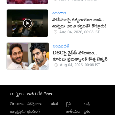
తెలంగాణ
పోలీసులపై కన్వరియాల దాడి..
దుస్తులు చించి కర్రలతో కొట్టారు!
Aug 04, 2026, 00:08 IST
ఆంధ్రప్రదేశ్
DSCపై వైసీపీ పోరాటం..
కూటమి ప్రభుత్వానికి కొత్త టెన్షన్
Aug 04, 2026, 00:08 IST
రాష్ట్రాలు
ఇతర కేటగిరీలు
తెలంగాణ
ఉద్యోగాలు
Lokal
క్రైమ్
విద్య
-
ట్రెండింగ్
జాతీయం
రైతు
ఆంధ్రప్రదేశ్