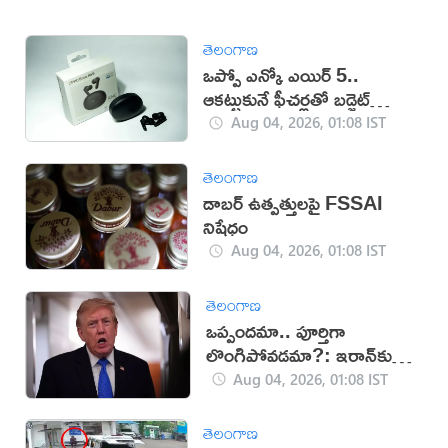
తెలంగాణ
ఒప్పో ఎన్కో ఎయిర్ 5..
ఆకట్టుకునే ఫీచర్లతో బడ్జెట్
ఇయర్‌బడ్స్
Aug 04, 2026, 01:08 IST
తెలంగాణ
డాబర్ ఉత్పత్తులపై FSSAI
నిషేధం
Aug 04, 2026, 01:08 IST
తెలంగాణ
ఒప్పందమా.. పూర్తిగా
లొంగిపోవడమా?: ఇరాన్‌కు
ట్రంప్ అల్టిమేటం
Aug 04, 2026, 01:08 IST
తెలంగాణ