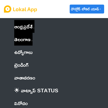
డౌన్లోడ్ లోకల్ యాప్
ఆంధ్రప్రదేశ్
తెలంగాణ
ఉద్యోగాలు
ట్రెండింగ్
వాతావరణం
🌟 వాట్సాప్ STATUS
వినోదం