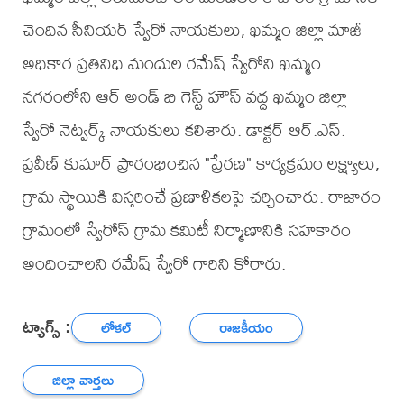
చెందిన సీనియర్ స్వేరో నాయకులు, ఖమ్మం జిల్లా మాజీ
అధికార ప్రతినిధి మందుల రమేష్ స్వేరోని ఖమ్మం
నగరంలోని ఆర్ అండ్ బి గెస్ట్ హౌస్ వద్ద ఖమ్మం జిల్లా
స్వేరో నెట్వర్క్ నాయకులు కలిశారు. డాక్టర్ ఆర్.ఎస్.
ప్రవీణ్ కుమార్ ప్రారంభించిన "ప్రేరణ" కార్యక్రమం లక్ష్యాలు,
గ్రామ స్థాయికి విస్తరించే ప్రణాళికలపై చర్చించారు. రాజారం
గ్రామంలో స్వేరోస్ గ్రామ కమిటీ నిర్మాణానికి సహకారం
అందించాలని రమేష్ స్వేరో గారిని కోరారు.
ట్యాగ్స్ :
లోకల్
రాజకీయం
జిల్లా వార్తలు