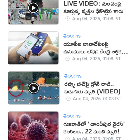
LIVE VIDEO: మంచంపై
కూర్చున్న వ్యక్తిని ఢీకొట్టిన కారు
Aug 04, 2026, 01:08 IST
తెలంగాణ
యూపీఐ లావాదేవీలపై
రుసుములు లేవు: కేంద్ర ఆర్థిక
శాఖ
Aug 04, 2026, 01:08 IST
తెలంగాణ
రష్యా బీచ్‌పై డ్రోన్ దాడి..
ఏడుగురు మృతి (VIDEO)
Aug 04, 2026, 01:08 IST
తెలంగాణ
గుజరాత్‌లో ‘చాందీపుర వైరస్’
కలకలం.. 22 మంది మృతి!
Aug 04, 2026, 01:08 IST