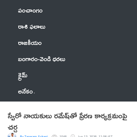
పంచాంగం
రాశి ఫలాలు
రాజకీయం
బంగారం-వెండి ధరలు
క్రైమ్
అనేకం
స్వేరో నాయకులు రమేష్‌తో ప్రేరణ కార్యక్రమంపై
చర్చ
By Tagaram Srikanth
1046
Jun 13, 2026, 11:06 IST