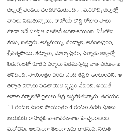
జిల్లాల్లో ఎండలు దంచికొడుతుండగా, మరికొన్ని జిల్లాల్లో
వానలు పడుతున్నాయి. రాబోయే కొద్ది రోజుల పాటు
కూడా ఇదే పరిస్థితి నెలకొనే అవకాశముంది. ఏపీలోని
కడప, చిత్తూరు, అన్నమయ్య, నంద్యాల, అనంతపురం,
శ్రీసత్యసాయి, కర్నూలు, మార్కాపురం, పల్నాడు జిల్లాల్లో
పిడుగులతో కూడిన వర్షాలు పడనున్నట్లు వాతావరణశాఖ
తెలిపింది. సాయంత్రం వరకు ఎండ తీవ్రత ఉంటుందని, ఆ
తర్వాత వర్షాలు పడతాయని స్పష్టం చేసింది. అయితే
అకాల వర్షాలతో రైతులు తీవ్ర నష్టపోతున్నారు. ఉదయం
11 గంటల నుంచి సాయంత్రం 4 గంటల వరకు ప్రజలు
బయటకు రావొద్దని వాతావరణశాఖ హెచ్చరించింది.
మరోవైపు, ఆలస్యంగా తెలంగాణను తాకనున్న నైరుతి