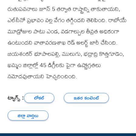
రుతుపవనాలు జూన్ 5 తర్వాత రాష్ట్రాన్ని తాకుతాయని,
ఎల్‌నీనో ప్రభావం వల్ల వేగం తగ్గిందని తెలిపింది. రాబోయే
మూడ్రోజుల పాటు ఎండ, వడగాల్పుల తీవ్రత అధికంగా
ఉంటుందని వాతావరణశాఖ రెడ్ అలర్ట్ జారీ చేసింది.
జయశంకర్ భూపాలపల్లి, ములుగు, భద్రాద్రి కొత్తగూడెం,
ఖమ్మం జిల్లాల్లో 45 డిగ్రీలకు పైగా ఉష్ణోగ్రతలు
నమోదవుతాయని హెచ్చరించింది.
ట్యాగ్స్ :
లోకల్
ఇతర కంటెంట్
జిల్లా వార్తలు