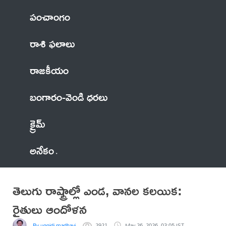
పంచాంగం
రాశి ఫలాలు
రాజకీయం
బంగారం-వెండి ధరలు
క్రైమ్
అనేకం
తెలుగు రాష్ట్రాల్లో ఎండ, వానల కలయిక:
రైతులు ఆందోళన
By uggidi madhavi
2921
May 26, 2026, 03:05 IST