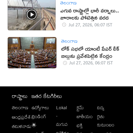
తెలంగాణ
ఎగువ రాష్ట్రాల్లో భారీ వర్షాలు..
జూరాలకు పోటెత్తిన వరద
Jul 27, 2026, 06:07 IST
తెలంగాణ
లోక్ సభలో యాంటీ పేపర్ లీక్
బిల్లును ప్రవేశపెట్టిన కేంద్రం
Jul 27, 2026, 06:07 IST
రాష్ట్రాలు
ఇతర కేటగిరీలు
తెలంగాణ
ఉద్యోగాలు
Lokal
క్రైమ్
విద్య
-
ట్రెండింగ్
జాతీయం
రైతు
ఆంధ్రప్రదేశ్
మగువ
కుటుంబం
🌟
భక్తి
తమిళనాడు
వినోదం