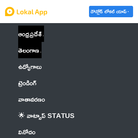
డౌన్లోడ్ లోకల్ యాప్
ఆంధ్రప్రదేశ్
తెలంగాణ
ఉద్యోగాలు
ట్రెండింగ్
వాతావరణం
🌟 వాట్సాప్ STATUS
వినోదం