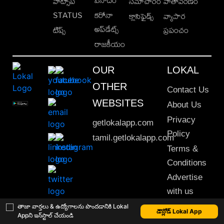
వాట్సాప్
సమాచారం
వాతావరణం
STATUS
కరోనా
క్లాసిఫైడ్స్
వ్యాపార
అప్‌డేట్స్
టిప్స్
ప్రపంచం
రాజకీయం
OUR
LOKAL
OTHER
Contact Us
WEBSITES
About Us
Privacy
getlokalapp.com
Policy
tamil.getlokalapp.com
Terms &
Conditions
Advertise
with us
Sitemap
తాజా వార్తలు & ఉద్యోగాలను పొందడానికి Lokal
డౌన్లోడ్ Lokal App
Appని ఇన్‌స్టాల్ చేయండి
This material may not be published, transmitted, rewritten or redistributed. © 2020 Lokal App. All rights reserved.