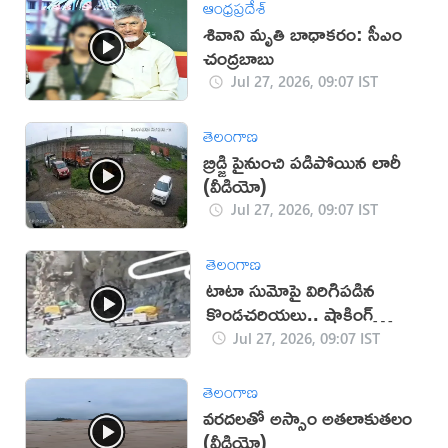
ఆంధ్రప్రదేశ్
శివాని మృతి బాధాకరం: సీఎం
చంద్రబాబు
Jul 27, 2026, 09:07 IST
తెలంగాణ
బ్రిడ్జి పైనుంచి పడిపోయిన లారీ
(వీడియో)
Jul 27, 2026, 09:07 IST
తెలంగాణ
టాటా సుమోపై విరిగిపడిన
కొండచరియలు.. షాకింగ్
వీడియో
Jul 27, 2026, 09:07 IST
తెలంగాణ
వరదలతో అస్సాం అతలాకుతలం
(వీడియో)