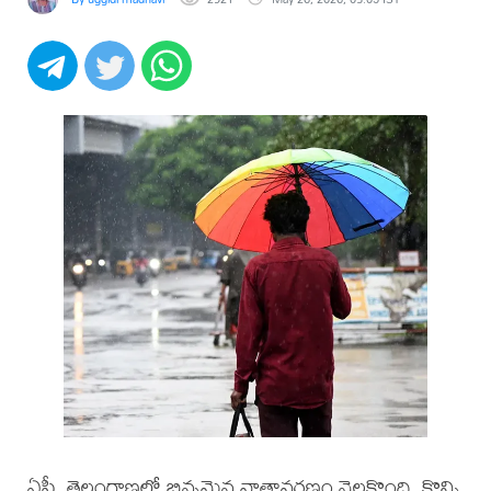
ఏపీ, తెలంగాణలో భిన్నమైన వాతావరణం నెలకొంది. కొన్ని