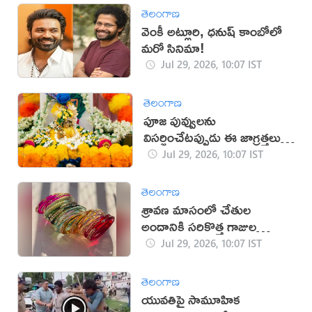
తెలంగాణ
వెంకీ అట్లూరి, ధనుష్ కాంబోలో
మరో సినిమా!
Jul 29, 2026, 10:07 IST
తెలంగాణ
పూజ పువ్వులను
విసర్జించేటప్పుడు ఈ జాగ్రత్తలు
తప్పనిసరి!
Jul 29, 2026, 10:07 IST
తెలంగాణ
శ్రావణ మాసంలో చేతుల
అందానికి సరికొత్త గాజుల
కలెక్షన్ ఇవే!
Jul 29, 2026, 10:07 IST
తెలంగాణ
యువతిపై సామూహిక