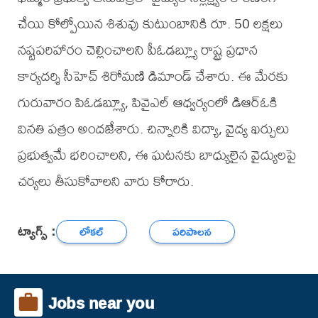
చేయి కోల్పోయిన శిశువు కుటుంబానికి రూ. 50 లక్షలు
నష్టపరిహారం చెల్లించాలని పీఓడబ్ల్యూ రాష్ట్ర ప్రధాన
కార్యదర్శి సీహెచ్ శిరోమణి డిమాండ్ చేశారు. ఈ మేరకు
గురువారం పిఓడబ్ల్యూ, పివైఎల్ ఆధ్వర్యంలో డిఆర్ఓకి
వినతి పత్రం అందజేశారు. చిన్నారికి విద్యా, వైద్య ఖర్చులు
ప్రభుత్వమే భరించాలని, ఈ ఘటనకు బాధ్యులైన వైద్యులపై
చర్యలు తీసుకోవాలని వారు కోరారు.
ట్యాగ్స్ :
లోకల్
పరిపాలన
Jobs near you