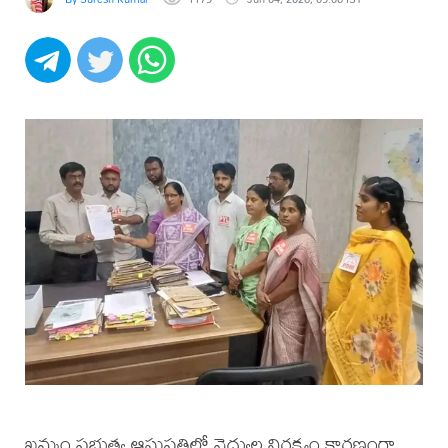
ఖమ్మం ప్రభుత్వ ఆసుపత్రిలో వైద్యుల నిర్లక్ష్యం కారణంగా