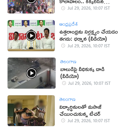
కోలాహలం.. కిక్కిరిసిన
గిరిమార్గం.
Jul 29, 2026, 10:07 IST
ఆంధ్రప్రదేశ్
ఉత్తరాంధ్రను నిర్లక్ష్యం చేయడం
తగదు: ధర్మాన (వీడియో)
Jul 29, 2026, 10:07 IST
తెలంగాణ
బాలుడిపై వీధికుక్క దాడి
(వీడియో)
Jul 29, 2026, 10:07 IST
తెలంగాణ
విద్యార్థినులతో మసాజ్
చేయించుకున్న టీచర్
Jul 29, 2026, 10:07 IST