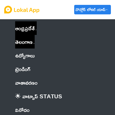
డౌన్లోడ్ లోకల్ యాప్
ఆంధ్రప్రదేశ్
తెలంగాణ
ఉద్యోగాలు
ట్రెండింగ్
వాతావరణం
🌟 వాట్సాప్ STATUS
వినోదం