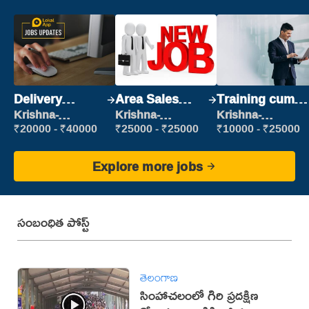
Delivery
Area Sales
Training cum
Executive
Manager (Field
Placement
Krishna-
Krishna-
Krishna-
vijayawada
vijayawada
vijayawada
Sales)
₹20000 - ₹40000
₹25000 - ₹25000
₹10000 - ₹25000
Explore more jobs
సంబంధిత పోస్ట్
తెలంగాణ
సింహాచలంలో గిరి ప్రదక్షిణ