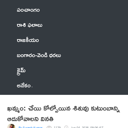
పంచాంగం
రాశి ఫలాలు
రాజకీయం
బంగారం-వెండి ధరలు
క్రైమ్
అనేకం
ఖమ్మం: చేయి కోల్పోయిన శిశువు కుటుంబాన్ని
ఆదుకోవాలని వినతి
By Suresh Kumar
1179
Jun 04, 2026, 09:06 IST