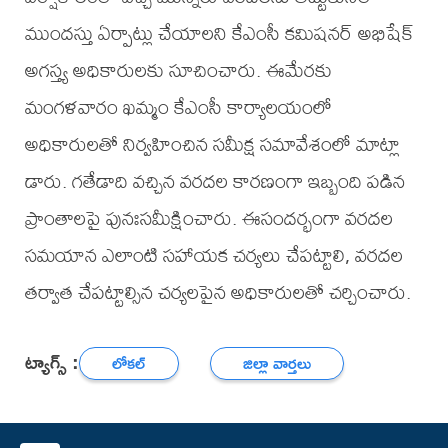
ముందస్తు ఏర్పాట్లు చేయాలని కేఎంసీ కమిషనర్ అభిషేక్
అగస్త్య అధికారులకు సూచించారు. ఈమేరకు
మంగళవారం ఖమ్మం కేఎంసీ కార్యాలయంలో
అధికారులతో నిర్వహించిన సమీక్ష సమావేశంలో మాట్లా
డారు. గతేడాది వచ్చిన వరదల కారణంగా ఇబ్బంది పడిన
ప్రాంతాలపై పునఃసమీక్షించారు. ఈసందర్భంగా వరదల
సమయాన ఎలాంటి సహాయక చర్యలు చేపట్టాలి, వరదల
తర్వాత చేపట్టాల్సిన చర్యలపైన అధికారులతో చర్చించారు.
ట్యాగ్స్ :
లోకల్
జిల్లా వార్తలు