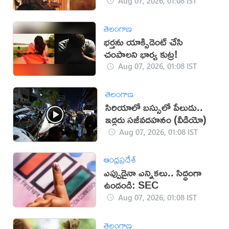
Aug 07, 2026, 01:08 IST
తెలంగాణ
భర్తను యాక్సిడెంట్‌ చేసి
చంపాలని భార్య కుట్ర!
Aug 07, 2026, 01:08 IST
తెలంగాణ
సిరియాలో బస్సులో పేలుడు..
ఇద్దరు సజీవదహనం (వీడియో)
Aug 07, 2026, 01:08 IST
ఆంధ్రప్రదేశ్
ఎప్పుడైనా ఎన్నికలు.. సిద్ధంగా
ఉండండి: SEC
Aug 07, 2026, 01:08 IST
తెలంగాణ