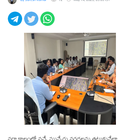
వర్షాకాలంలో వచ్చే మున్నేరు వరదలను తట్టుకునేలా