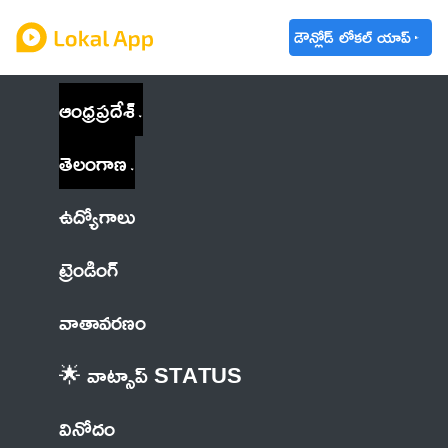
డౌన్లోడ్ లోకల్ యాప్
ఆంధ్రప్రదేశ్
తెలంగాణ
ఉద్యోగాలు
ట్రెండింగ్
వాతావరణం
🌟 వాట్సాప్ STATUS
వినోదం