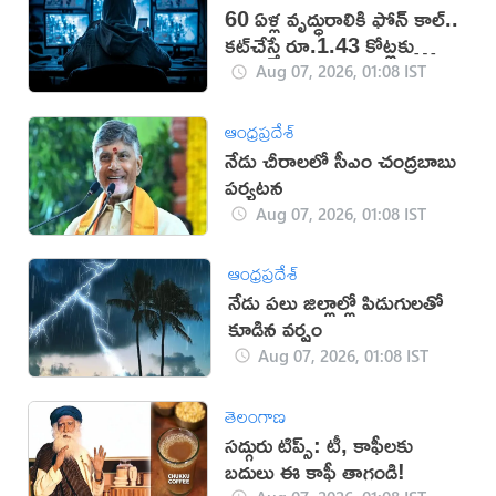
60 ఏళ్ల వృద్ధురాలికి ఫోన్ కాల్..
కట్‌చేస్తే రూ.1.43 కోట్లకు
టోకరా
Aug 07, 2026, 01:08 IST
ఆంధ్రప్రదేశ్
నేడు చీరాలలో సీఎం చంద్రబాబు
పర్యటన
Aug 07, 2026, 01:08 IST
ఆంధ్రప్రదేశ్
నేడు పలు జిల్లాల్లో పిడుగులతో
కూడిన వర్షం
Aug 07, 2026, 01:08 IST
తెలంగాణ
సద్గురు టిప్స్: టీ, కాఫీలకు
బదులు ఈ కాఫీ తాగండి!