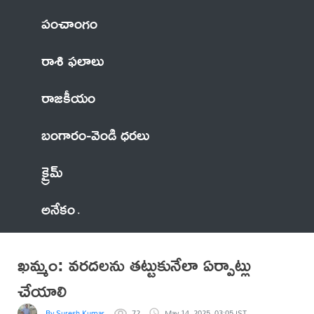
పంచాంగం
రాశి ఫలాలు
రాజకీయం
బంగారం-వెండి ధరలు
క్రైమ్
అనేకం
ఖమ్మం: వరదలను తట్టుకునేలా ఏర్పాట్లు
చేయాలి
By Suresh Kumar
72
May 14, 2025, 03:05 IST