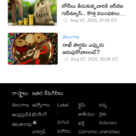
లోన్‌లు తీసుకున్నవారికి ఆర్‌బీఐ
గుడ్‌న్యూస్.. కొత్త నిబంధనలు
విడుదల
Aug 07, 2026, 01:08 IST
తెలంగాణ
రాఖీ పౌర్ణమి ఎప్పుడు
జరుపుకోవాలంటే?
Aug 07, 2026, 00:08 IST
రాష్ట్రాలు
ఇతర కేటగిరీలు
తెలంగాణ
ఉద్యోగాలు
Lokal
క్రైమ్
విద్య
-
ట్రెండింగ్
జాతీయం
రైతు
ఆంధ్రప్రదేశ్
మగువ
కుటుంబం
🌟
భక్తి
తమిళనాడు
వినోదం
వాట్సాప్
సమాచారం
వాతావరణం