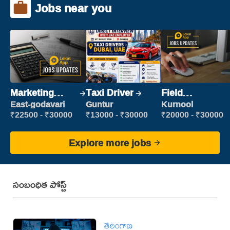
Jobs near you
Marketing
Taxi Driver
Field
Executive
Marketing
East-godavari
Guntur
Kurnool
Executive
₹22500 - ₹30000
₹13000 - ₹30000
₹20000 - ₹30000
Explore more jobs
సంబంధిత పోస్ట్
తెలంగాణ