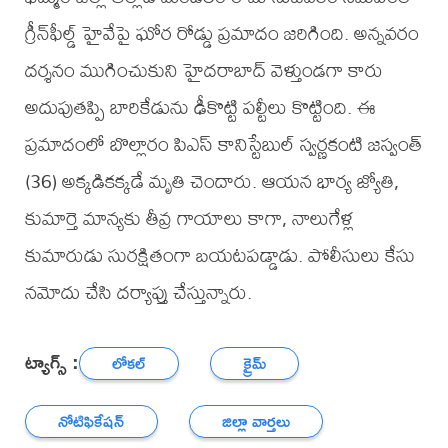
గ్రీన్‌ఫీల్డ్ హైవేపై ఘోర రోడ్డు ప్రమాదం జరిగింది. అన్నవరం
దర్శనం ముగించుకుని హైదరాబాద్ వెళ్తుండగా కారు
అదుపుతప్పి బారికేడును ఢీకొట్టి పల్టీలు కొట్టింది. ఈ
ప్రమాదంలో బొల్లారం పిఎస్ కానిస్టేబుల్ స్వర్ణకంటి జస్వంత్
(36) అక్కడికక్కడే మృతి చెందారు. ఆయన భార్య జ్యోతి,
కుమార్తె మాన్యకు తీవ్ర గాయాలు కాగా, నాలుగేళ్ల
కుమారుడు సురక్షితంగా బయటపడ్డాడు. పోలీసులు కేసు
నమోదు చేసి దర్యాప్తు చేస్తున్నారు.
ట్యాగ్స్ :
లోకల్
క్రైమ్
నోటిఫికేషన్
జిల్లా వార్తలు