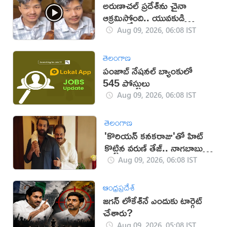
అరుణాచల్‌ ప్రదేశ్‌ను చైనా
ఆక్రమిస్తోంది.. యువకుడి
వీడియో వైరల్
Aug 09, 2026, 06:08 IST
తెలంగాణ
పంజాబ్ నేషనల్ బ్యాంకులో
545 పోస్టులు
Aug 09, 2026, 06:08 IST
తెలంగాణ
'కొరియన్ కనకరాజు'తో హిట్
కొట్టిన వరుణ్ తేజ్.. నాగబాబు
ఎమోషనల్ పోస్ట్
Aug 09, 2026, 06:08 IST
ఆంధ్రప్రదేశ్
జగన్ లోకేశ్‌నే ఎందుకు టార్గెట్
చేశారు?
Aug 09, 2026, 05:08 IST