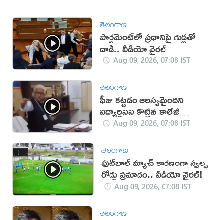
తెలంగాణ
పార్లమెంట్‌లో ప్రధానిపై గుడ్లతో
దాడి.. వీడియో వైరల్
Aug 09, 2026, 07:08 IST
తెలంగాణ
ఫీజు కట్టడం ఆలస్యమైందని
విద్యార్థినిని కొట్టిన కాలేజీ
యాజమాన్యం!(వీడియో)
Aug 09, 2026, 07:08 IST
తెలంగాణ
ఫుట్‌బాల్ మ్యాచ్‌ కారణంగా స్వల్ప
రోడ్డు ప్రమాదం.. వీడియో వైరల్!
Aug 09, 2026, 07:08 IST
తెలంగాణ