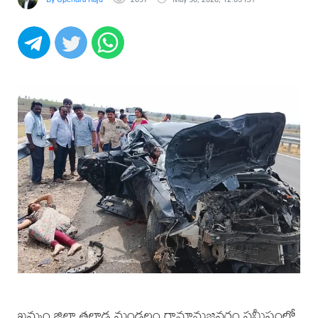
ఖమ్మం జిల్లా తల్లాడ మండలం రామానుజవరం సమీపంలో