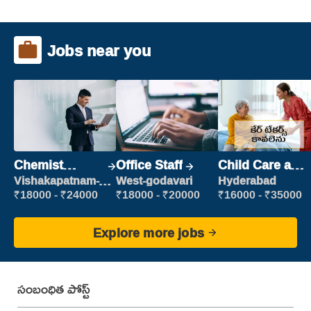
Jobs near you
Chemist
Office Staff
Child Care and
Production
Patient care
Vishakapatnam-
West-godavari
Hyderabad
new
Executive
₹18000 - ₹24000
₹18000 - ₹20000
₹16000 - ₹35000
Explore more jobs
సంబంధిత పోస్ట్