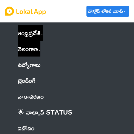
డౌన్లోడ్ లోకల్ యాప్
ఆంధ్రప్రదేశ్
తెలంగాణ
ఉద్యోగాలు
ట్రెండింగ్
వాతావరణం
🌟 వాట్సాప్ STATUS
వినోదం