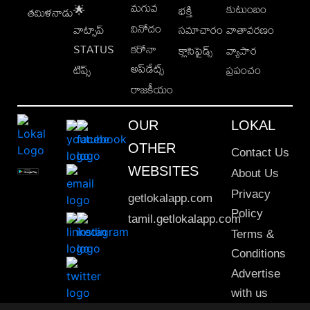
మగువ
కుటుంబం
🌟
భక్తి
తమిళనాడు
వినోదం
వాట్సాప్
సమాచారం
వాతావరణం
STATUS
కరోనా
క్లాసిఫైడ్స్
వ్యాపార
అప్‌డేట్స్
టిప్స్
ప్రపంచం
రాజకీయం
OUR
LOKAL
OTHER
Contact Us
WEBSITES
About Us
Privacy
getlokalapp.com
Policy
tamil.getlokalapp.com
Terms &
Conditions
Advertise
with us