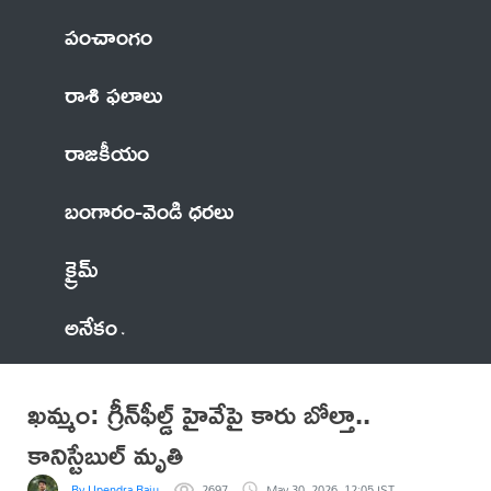
పంచాంగం
రాశి ఫలాలు
రాజకీయం
బంగారం-వెండి ధరలు
క్రైమ్
అనేకం
ఖమ్మం: గ్రీన్‌ఫీల్డ్ హైవేపై కారు బోల్తా..
కానిస్టేబుల్ మృతి
By Upendra Raju
2697
May 30, 2026, 12:05 IST