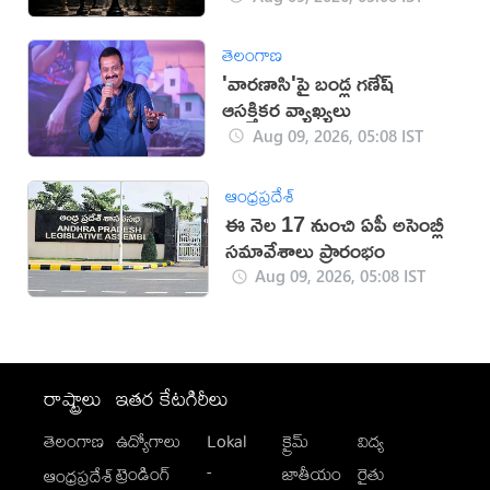
తెలంగాణ
'వారణాసి'పై బండ్ల గణేష్
ఆసక్తికర వ్యాఖ్యలు
Aug 09, 2026, 05:08 IST
ఆంధ్రప్రదేశ్
ఈ నెల 17 నుంచి ఏపీ అసెంబ్లీ
సమావేశాలు ప్రారంభం
Aug 09, 2026, 05:08 IST
రాష్ట్రాలు
ఇతర కేటగిరీలు
తెలంగాణ
ఉద్యోగాలు
Lokal
క్రైమ్
విద్య
-
ట్రెండింగ్
జాతీయం
రైతు
ఆంధ్రప్రదేశ్