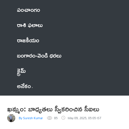
పంచాంగం
రాశి ఫలాలు
రాజకీయం
బంగారం-వెండి ధరలు
క్రైమ్
అనేకం
ఖమ్మం: బాధ్యతలు స్వీకరించిన సీఐలు
By Suresh Kumar
85
May 09, 2025, 05:05 IST