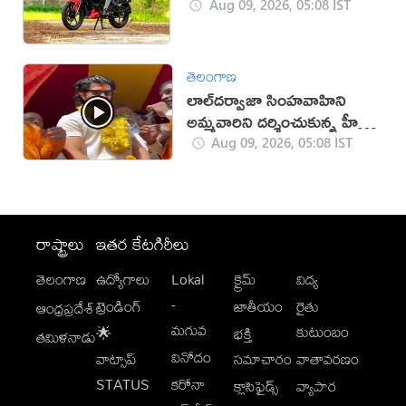
Aug 09, 2026, 05:08 IST
తెలంగాణ
లాల్‌దర్వాజా సింహవాహిని
అమ్మవారిని దర్శించుకున్న హీరో
విజయ్‌
Aug 09, 2026, 05:08 IST
రాష్ట్రాలు
ఇతర కేటగిరీలు
తెలంగాణ
ఉద్యోగాలు
Lokal
క్రైమ్
విద్య
-
ట్రెండింగ్
జాతీయం
రైతు
ఆంధ్రప్రదేశ్
మగువ
కుటుంబం
🌟
భక్తి
తమిళనాడు
వినోదం
వాట్సాప్
సమాచారం
వాతావరణం
STATUS
కరోనా
క్లాసిఫైడ్స్
వ్యాపార