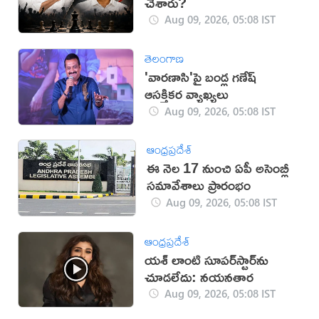
చేశారు?
Aug 09, 2026, 05:08 IST
తెలంగాణ
'వారణాసి'పై బండ్ల గణేష్
ఆసక్తికర వ్యాఖ్యలు
Aug 09, 2026, 05:08 IST
ఆంధ్రప్రదేశ్
ఈ నెల 17 నుంచి ఏపీ అసెంబ్లీ
సమావేశాలు ప్రారంభం
Aug 09, 2026, 05:08 IST
ఆంధ్రప్రదేశ్
యశ్ లాంటి సూపర్‌స్టార్‌ను
చూడలేదు: నయనతార
Aug 09, 2026, 05:08 IST