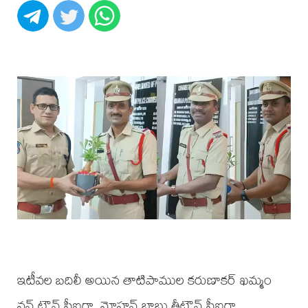
ఇటీవల బదిలీ అయిన తాటిపాముల కరుణాకర్ ఖమ్మం
వన్ టౌన్ సీఐగా, మోహన్ బాబు త్రీటౌన్ సీఐగా