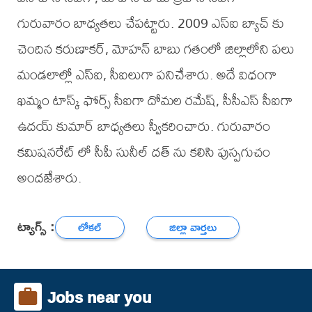
గురువారం బాధ్యతలు చేపట్టారు. 2009 ఎస్ఐ బ్యాచ్ కు
చెందిన కరుణాకర్, మోహన్ బాబు గతంలో జిల్లాలోని పలు
మండలాల్లో ఎస్ఐ, సీఐలుగా పనిచేశారు. అదే విధంగా
ఖమ్మం టాస్క్ ఫోర్స్ సీఐగా దోమల రమేష్, సీసీఎస్ సీఐగా
ఉదయ్ కుమార్ బాధ్యతలు స్వీకరించారు. గురువారం
కమిషనరేట్ లో సీపీ సునీల్ దత్ ను కలిసి పుస్పగుచం
అందజేశారు.
ట్యాగ్స్ :
లోకల్
జిల్లా వార్తలు
Jobs near you