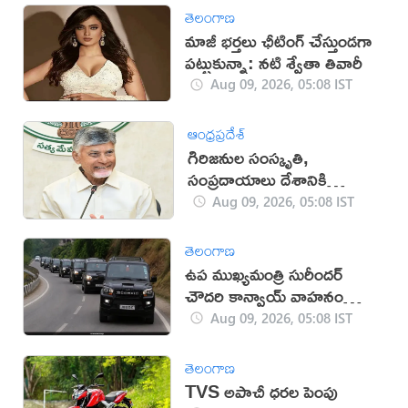
తెలంగాణ
మాజీ భర్తలు ఛీటింగ్ చేస్తుండగా
పట్టుకున్నా: నటి శ్వేతా తివారీ
Aug 09, 2026, 05:08 IST
ఆంధ్రప్రదేశ్
గిరిజనుల సంస్కృతి,
సంప్రదాయాలు దేశానికి
గర్వకారణం: సీఎం చంద్రబాబు
Aug 09, 2026, 05:08 IST
తెలంగాణ
ఉప ముఖ్యమంత్రి సురీందర్
చౌదరి కాన్వాయ్ వాహనం
ఢీకొని వ్యక్తి మృతి!
Aug 09, 2026, 05:08 IST
తెలంగాణ
TVS అపాచీ ధరల పెంపు