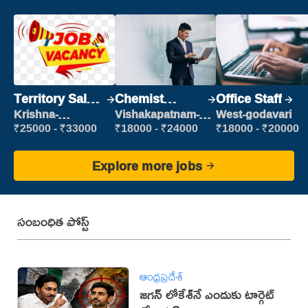
Territory Sales
Chemist
Office Staff
Manager
Production
Krishna-
Vishakapatnam-
West-godavari
vijayawada
new
Executive
₹25000 - ₹33000
₹18000 - ₹24000
₹18000 - ₹20000
Explore more jobs
సంబంధిత పోస్ట్
ఆంధ్రప్రదేశ్
జగన్ లోకేశ్‌నే ఎందుకు టార్గెట్