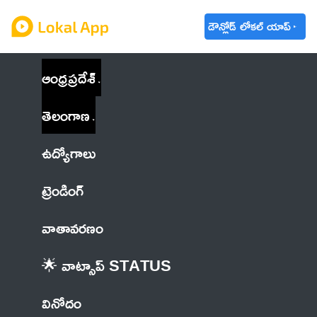
డౌన్లోడ్ లోకల్ యాప్
ఆంధ్రప్రదేశ్
తెలంగాణ
ఉద్యోగాలు
ట్రెండింగ్
వాతావరణం
🌟 వాట్సాప్ STATUS
వినోదం