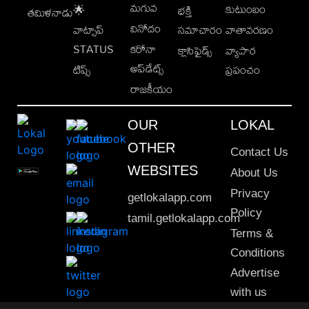
మగువ
కుటుంబం
🌟
భక్తి
తమిళనాడు
వినోదం
వాట్సాప్
సమాచారం
వాతావరణం
STATUS
కరోనా
క్లాసిఫైడ్స్
వ్యాపార
అప్‌డేట్స్
టిప్స్
ప్రపంచం
రాజకీయం
OUR
LOKAL
OTHER
Contact Us
WEBSITES
About Us
Privacy
getlokalapp.com
Policy
tamil.getlokalapp.com
Terms &
Conditions
Advertise
with us