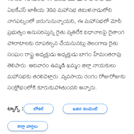
ఏఐకేఎస్ జాతీయ 30వ మహాసభ తమిళనాడులోని
నాగపట్నంలో జరుగునున్నాయని, ఈ మహాసభలో మోదీ
ప్రభుత్వం అనుసరిస్తున్న రైతు వ్యతిరేక విధానాలపై రైతాంగ
పోరాటాలకు రూపకల్పన చేయనునట్లు తెలంగాణ రైతు
సంఘం రాష్ట్ర అధ్యక్షుడు అధ్యక్షుడు బాగం హేమంతరావు
తెలిపారు. ఆదివారం ఉమ్మడి ఖమ్మం జిల్లా నాయకులు
మహాసభకు తరలివెళ్లారు. వ్యవసాయ రంగం రోజురోజుకు
సంక్షోభంలోకి కూరుకుపోతుందని అన్నారు.
ట్యాగ్స్ :
లోకల్
ఇతర కంటెంట్
జిల్లా వార్తలు