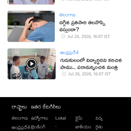
తెలంగాణ
ద‌గ్గిన ప్ర‌తిసారి త‌ల‌నొప్పి
వ‌స్తుందా?
Jul 26, 2026, 16:07 IST
ఆంధ్రప్రదేశ్
గురుకులంలో విద్యార్థినిని కరిచిన
పాము.. పరామర్శించిన మంత్రి
Jul 26, 2026, 16:07 IST
రాష్ట్రాలు
ఇతర కేటగిరీలు
తెలంగాణ
ఉద్యోగాలు
Lokal
క్రైమ్
విద్య
-
ట్రెండింగ్
జాతీయం
రైతు
ఆంధ్రప్రదేశ్