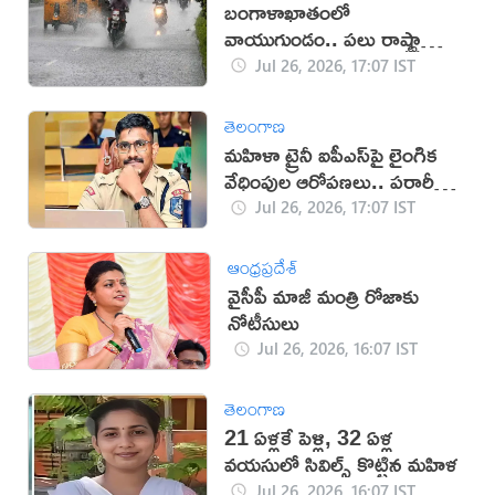
బంగాళాఖాతంలో
వాయుగుండం.. పలు రాష్ట్రాల్లో
తీవ్ర వర్ష హెచ్చరికలు జారీ!
Jul 26, 2026, 17:07 IST
తెలంగాణ
మహిళా ట్రైనీ ఐపీఎస్‌పై లైంగిక
వేధింపుల ఆరోపణలు.. పరారీలో
ఉదయ్!
Jul 26, 2026, 17:07 IST
ఆంధ్రప్రదేశ్
వైసీపీ మాజీ మంత్రి రోజాకు
నోటీసులు
Jul 26, 2026, 16:07 IST
తెలంగాణ
21 ఏళ్లకే పెళ్లి, 32 ఏళ్ల
వయసులో సివిల్స్ కొట్టిన మహిళ
Jul 26, 2026, 16:07 IST