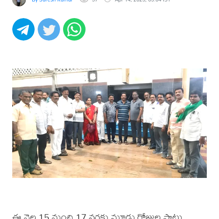
ఈ నెల 15 నుంచి 17 వరకు మూడు రోజుల పాటు