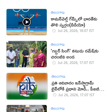
తెలంగాణ
కామన్‌వెల్త్ గేమ్స్‌లో భారత్‌కు
తొలి స్వర్ణం(వీడియో)
Jul 26, 2026, 18:07 IST
తెలంగాణ
'గబ్బర్ సింగ్' నటుడు రమేష్‌కు
చిరంజీవి అండ
Jul 26, 2026, 17:07 IST
తెలంగాణ
ప్రతి ఆదివారం ఇన్‌స్టాగ్రామ్
లైవ్‌లోకి ప్రధాని మోడీ.. పీఐబీ
క్లారిటీ ఇదే!
Jul 26, 2026, 17:07 IST
తెలంగాణ