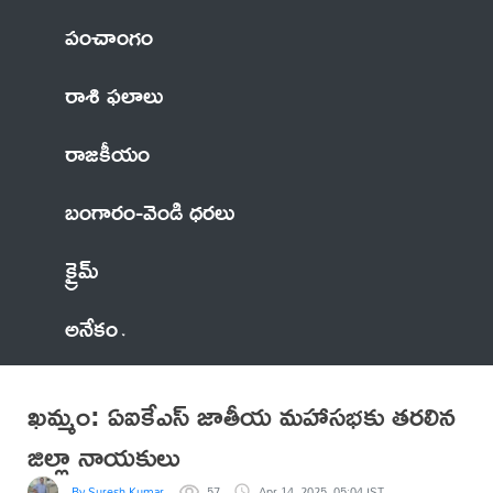
పంచాంగం
రాశి ఫలాలు
రాజకీయం
బంగారం-వెండి ధరలు
క్రైమ్
అనేకం
ఖమ్మం: ఏఐకేఎస్ జాతీయ మహాసభకు తరలిన
జిల్లా నాయకులు
By Suresh Kumar
57
Apr 14, 2025, 05:04 IST