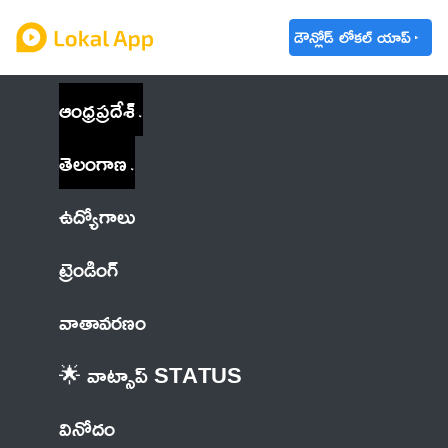
డౌన్లోడ్ లోకల్ యాప్
ఆంధ్రప్రదేశ్
తెలంగాణ
ఉద్యోగాలు
ట్రెండింగ్
వాతావరణం
🌟 వాట్సాప్ STATUS
వినోదం