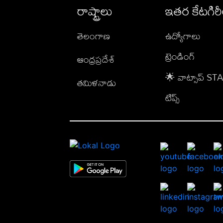
రాష్ట్రాలు
ఇతర కేటగిర
తెలంగాణ
ఉద్యోగాలు
ట్రెండింగ్
ఆంధ్రప్రదేశ్
🌟 వాట్సాప్ S
తమిళనాడు
టిప్స్