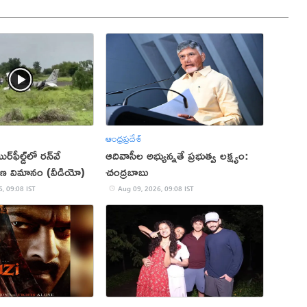
ఆంధ్రప్రదేశ్
ఫీల్డ్‌లో రన్‌వే
ఆదివాసీల అభ్యున్నతే ప్రభుత్వ లక్ష్యం:
ిక్షణ విమానం (వీడియో)
చంద్రబాబు
, 09:08 IST
Aug 09, 2026, 09:08 IST