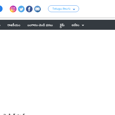
Telugu తెలుగు
ు
రాజకీయం
బంగారం-వెండి ధరలు
క్రైమ్
అనేకం