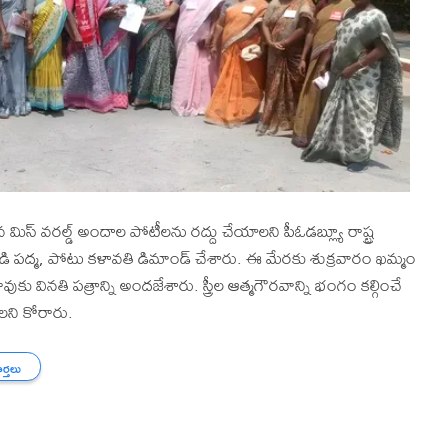
ిస్‌ వరల్డ్‌ అందాల పోటీలను రద్దు చేయాలని పీఓడబ్ల్యూ రాష్ట్ర
్శి బండి పద్మ, పోటు కళావతి డిమాండ్ చేశారు. ఈ మేరకు శుక్రవారం ఖమ్మం
ుకు వినతి పత్రాన్ని అందజేశారు. స్త్రీల ఆత్మగౌరవాన్ని భంగం కల్గించే
ాలని కోరారు.
ార్తలు