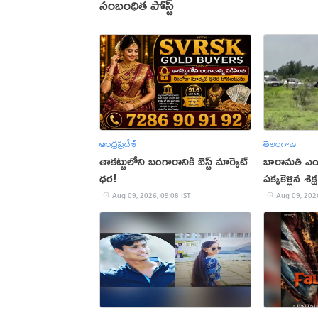
సంబంధిత పోస్ట్
ఆంధ్రప్రదేశ్
తెలంగాణ
తాకట్టులోని బంగారానికి బెస్ట్ మార్కెట్
బారామతి ఎయిర్‌
ధర!
పక్కకెళ్లిన శ
Aug 09, 2026, 09:08 IST
Aug 09, 2026