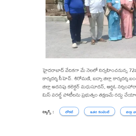
హైదరాబాద్‌ వేదికగా మే నెలలో నిర్వహించనున్న 72వ మ
కార్యదర్శి సీహెచ్. శిరోమణి, ఐద్వా జిల్లా కార్యదర
జిల్లా అదనపు కలెక్టర్ మధుసూదన్, ఆర్డిఓ నర్సింహారావ
మిస్ వరల్డ్ పోటీలను ప్రభుత్వం తక్షణమే రద్దు చేయ
ట్యాగ్స్ :
లోకల్
ఇతర కంటెంట్
జిల్లా వ