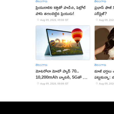
తెలంగాణ
తెలంగాణ
ప్రియురాలిని కత్తితో పొడిచి, పెట్రోల్
ప్రభాస్ ఫౌజీ
పోసి తగలబెట్టిన ప్రియుడు!
సర్‌ప్రైజ్?
Aug 09, 2026, 09:08 IST
Aug 09, 2026
తెలంగాణ
తెలంగాణ
మోటరోలా మోటో ప్యాడ్ 70..
మాజీ భర్తలు 
10,200mAh బ్యాటరీ, 5Gతో కొత్త
పట్టుకున్నా: 
టాబ్లెట్ విడుదల
Aug 09, 2026, 08:08 IST
Aug 09, 2026