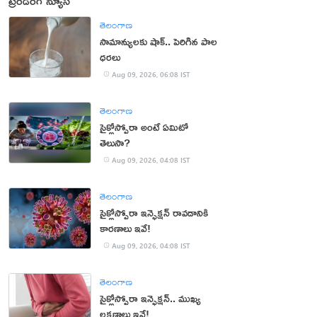
ట్రెండింగ్ న్యూస్
తెలంగాణ
సామాన్యులకు షాక్.. పెరిగిన పాల
ధరలు
Aug 09, 2026, 06:08 IST
తెలంగాణ
సైక్లోస్పోరా అంటే ఏమిటో
తెలుసా?
Aug 09, 2026, 04:08 IST
తెలంగాణ
సైక్లోస్పోరా ఇన్ఫెక్షన్ రావడానికి
కారణాలు ఇవే!
Aug 09, 2026, 04:08 IST
తెలంగాణ
సైక్లోస్పోరా ఇన్ఫెక్షన్.. ముఖ్య
లక్షణాలు ఇవే!