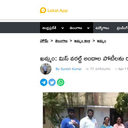
ఆంధ్రప్రదేశ్
తెలంగాణ
ఉద్యోగాలు
ట్రెండింగ్
హోమ్
తెలంగాణ
ఖమ్మం జిల్లా
ఖమ్మం
ఖమ్మం: మిస్‌ వరల్డ్‌ అందాల పోటీలను 
By Suresh Kumar
77
చూసినవారు
Apr 11