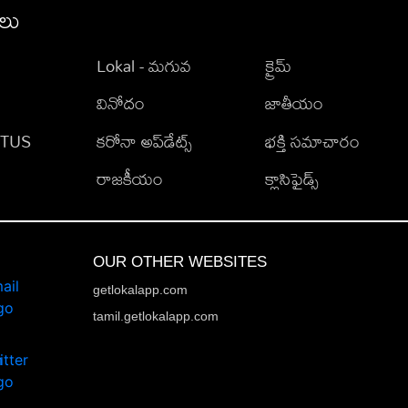
ీలు
Lokal - మగువ
క్రైమ్
వినోదం
జాతీయం
TATUS
కరోనా అప్‌డేట్స్
భక్తి సమాచారం
రాజకీయం
క్లాసిఫైడ్స్
OUR OTHER WEBSITES
getlokalapp.com
tamil.getlokalapp.com