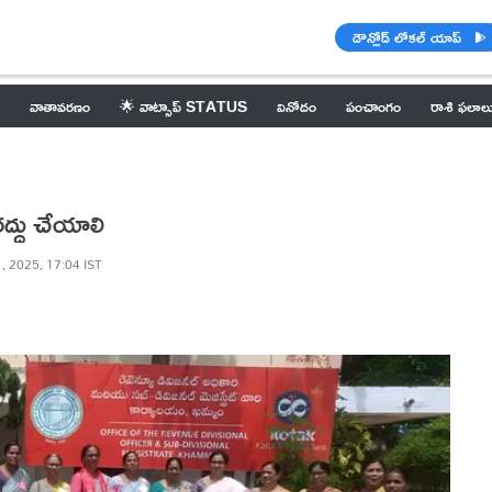
డౌన్లోడ్ లోకల్ యాప్
వాతావరణం
🌟 వాట్సాప్ STATUS
వినోదం
పంచాంగం
రాశి ఫలాల
రద్దు చేయాలి
, 2025, 17:04 IST