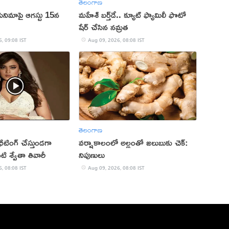
తెలంగాణ
 సినిమాపై ఆగస్టు 15న
మహేశ్‌ బర్త్‌డే.. క్యూట్‌ ఫ్యామిలీ ఫొటో
షేర్ చేసిన నమ్రత
, 09:08 IST
Aug 09, 2026, 08:08 IST
తెలంగాణ
ఛీటింగ్ చేస్తుండగా
వర్షాకాలంలో అల్లంతో జలుబుకు చెక్:
నటి శ్వేతా తివారీ
నిపుణులు
, 08:08 IST
Aug 09, 2026, 08:08 IST