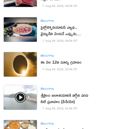
Aug 09, 2026, 04:08 IST
తెలంగాణ
సైక్లోస్పోరియాసిస్ వ్యాధి..
వైద్యుడిని వెంటనే ఎప్పుడు
సంప్రదించాలంటే?
Aug 09, 2026, 04:08 IST
తెలంగాణ
ఈ నెల 12న సూర్య గ్రహణం
Aug 09, 2026, 03:08 IST
తెలంగాణ
శ్రీశైలం జలాశయానికి తగ్గిన వరద
నీటి ప్రవాహం (వీడియో)
Aug 09, 2026, 02:08 IST
తెలంగాణ