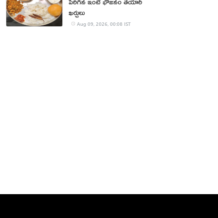
పెరిగిన ఇంటి భోజనం తయారీ
ఖర్చులు
Aug 09, 2026, 00:08 IST