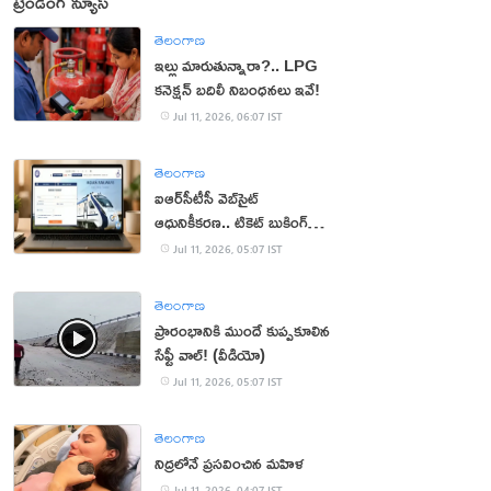
ట్రెండింగ్ న్యూస్
తెలంగాణ
ఇల్లు మారుతున్నారా?.. LPG
కనెక్షన్ బదిలీ నిబంధనలు ఇవే!
Jul 11, 2026, 06:07 IST
తెలంగాణ
ఐఆర్‌సీటీసీ వెబ్‌సైట్
ఆధునికీకరణ.. టికెట్ బుకింగ్
సులభతరం
Jul 11, 2026, 05:07 IST
తెలంగాణ
ప్రారంభానికి ముందే కుప్పకూలిన
సేఫ్టీ వాల్! (వీడియో)
Jul 11, 2026, 05:07 IST
తెలంగాణ
నిద్రలోనే ప్రసవించిన మహిళ
Jul 11, 2026, 04:07 IST