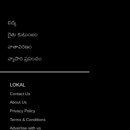
విద్య
రైతు కుటుంబం
వాతావరణం
వ్యాపార ప్రపంచం
LOKAL
Contact Us
About Us
Privacy Policy
Terms & Conditions
Advertise with us