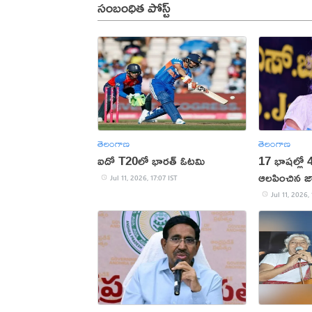
సంబంధిత పోస్ట్
తెలంగాణ
తెలంగాణ
ఐదో T20లో భారత్ ఓటమి
17 భాషల్లో 
ఆలపించిన జ
Jul 11, 2026, 17:07 IST
Jul 11, 2026, 