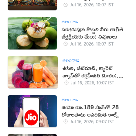
తెలుసా?
Jul 16, 2026, 10:07 IST
తెలంగాణ
పరగడుపున కొబ్బరి నీరు తాగితే
జీర్ణక్రియకు మేలు: నిపుణులు
Jul 16, 2026, 10:07 IST
తెలంగాణ
ఉసిరి, బీట్‌రూట్, క్యారెట్
జ్యూస్‌తో రక్తహీనత దూరం:
నిపుణులు
Jul 16, 2026, 10:07 IST
తెలంగాణ
జియో రూ.189 ప్లాన్‌తో 28
రోజులపాటు అపరిమిత కాల్స్
Jul 16, 2026, 09:07 IST