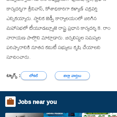
కార్యదర్శిగా శ్రీనివాస్, కోశాధికారిగా కళ్యాణ్ చక్రవర్తి
ఎన్నికయ్యారు. స్థానిక జెడ్పీ కార్యాలయంలో జరిగిన
మహాసభలో టీయూడబ్ల్యూజె రాష్ట్ర ప్రధాన కార్యదర్శి కె. రాం
నారాయణ పాల్గొని మాట్లాడారు. జర్నలిస్టుల సమస్యల
పరిష్కారానికి నూతన కమిటీ సభ్యులు కృషి చేయాలని
సూచించారు.
ట్యాగ్స్ :
లోకల్
జిల్లా వార్తలు
Jobs near you