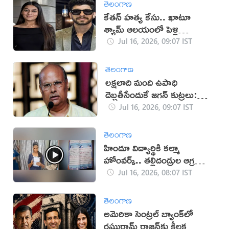
తెలంగాణ
కేతన్ హత్య కేసు.. ఖాటూ
శ్యామ్ ఆలయంలో పెళ్లి
చేసుకున్న సియా, చేతన్‌!
Jul 16, 2026, 09:07 IST
తెలంగాణ
లక్షలాది మంది ఉపాధి
దెబ్బతీసేందుకే జగన్ కుట్రలు:
యనమల
Jul 16, 2026, 09:07 IST
తెలంగాణ
హిందూ విద్యార్థికి కల్మా
హోంవర్క్.. తల్లిదండ్రుల ఆగ్రహం
(వీడియో)
Jul 16, 2026, 08:07 IST
తెలంగాణ
అమెరికా సెంట్రల్ బ్యాంక్‌లో
రఘురామ్ రాజన్‌కు కీలక