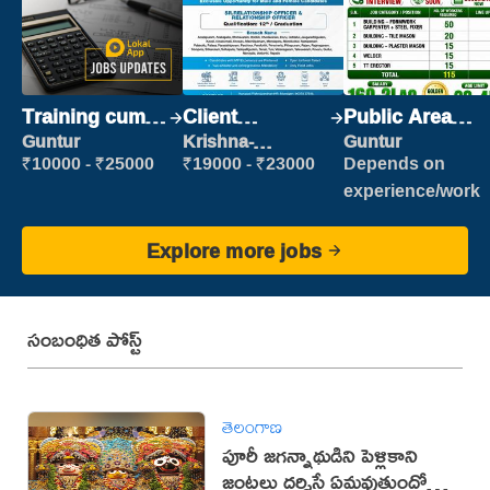
Training cum
Client
Public Area
Placement
Relationship
Cleaner
Guntur
Krishna-
Guntur
vijayawada
Executive
₹10000 - ₹25000
₹19000 - ₹23000
Depends on
experience/work
Explore more jobs
సంబంధిత పోస్ట్
తెలంగాణ
పూరీ జగన్నాథుడిని పెళ్లికాని
జంటలు దర్శిస్తే ఏమవుతుందో