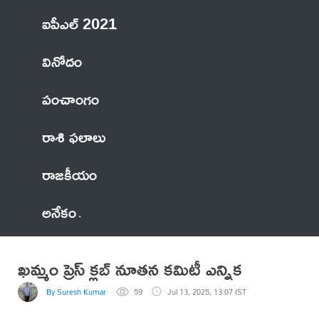
ఐపీఎల్ 2021
వినోదం
పంచాంగం
రాశి ఫలాలు
రాజకీయం
అనేకం
ఖమ్మం ప్రెస్ క్లబ్ నూతన కమిటీ ఎన్నిక
By Suresh Kumar
59
Jul 13, 2025, 13:07 IST