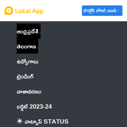
డౌన్లోడ్ లోకల్ యాప్
ఆంధ్రప్రదేశ్
తెలంగాణ
ఉద్యోగాలు
ట్రెండింగ్
వాతావరణం
బడ్జెట్ 2023-24
🌟 వాట్సాప్ STATUS