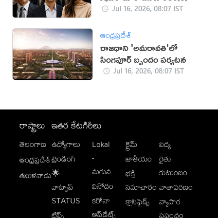
బాధ్యతలు
Jul 16, 2026, 08:07 IST
ఆంధ్రప్రదేశ్
రాజధాని 'అమరావతి'లో
సింగపూర్ బృందం పర్యటన
Jul 16, 2026, 08:07 IST
రాష్ట్రాలు
ఇతర కేటగిరీలు
తెలంగాణ
ఉద్యోగాలు
Lokal
క్రైమ్
విద్య
-
ట్రెండింగ్
జాతీయం
రైతు
ఆంధ్రప్రదేశ్
మగువ
కుటుంబం
🌟
భక్తి
తమిళనాడు
వినోదం
వాట్సాప్
సమాచారం
వాతావరణం
STATUS
కరోనా
క్లాసిఫైడ్స్
వ్యాపార
అప్‌డేట్స్
టిప్స్
ప్రపంచం