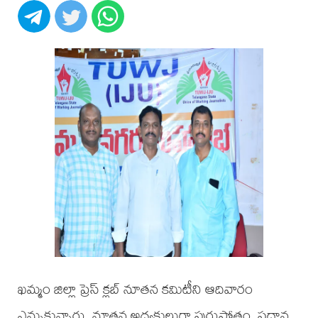
ఖమ్మం జిల్లా ప్రెస్ క్లబ్ నూతన కమిటీని ఆదివారం
ఎన్నుకున్నారు. నూతన అధ్యక్షులుగా పురుషోత్తం, ప్రధాన