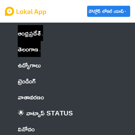
డౌన్లోడ్ లోకల్ యాప్
ఆంధ్రప్రదేశ్
తెలంగాణ
ఉద్యోగాలు
ట్రెండింగ్
వాతావరణం
🌟 వాట్సాప్ STATUS
వినోదం