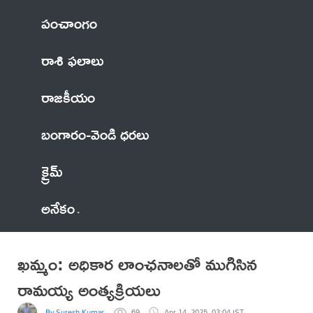
పంచాంగం
రాశి ఫలాలు
రాజకీయం
బంగారం-వెండి ధరలు
క్రైమ్
అనేకం
ఖమ్మం: అధికార లాంఛనాలతో ముగిసిన
రామయ్య అంత్యక్రియలు
By Suresh Kumar
69
Apr 14, 2025, 03:04 IST