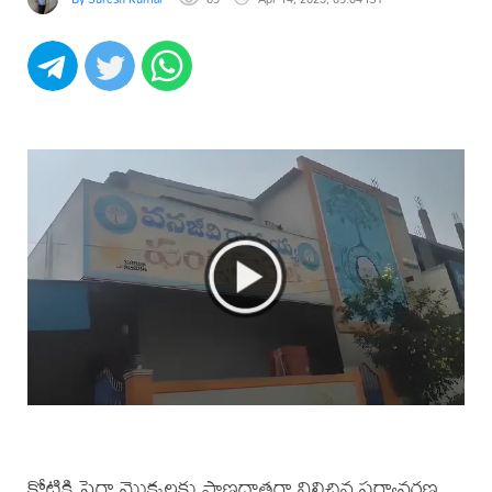
కోటికి పైగా మొక్కలకు ప్రాణదాతగా నిలిచిన పర్యావరణ