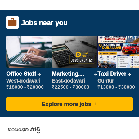
Jobs near you
Office Staff
Marketing
Taxi Driver
Executive
West-godavari
East-godavari
Guntur
₹18000 - ₹20000
₹22500 - ₹30000
₹13000 - ₹30000
Explore more jobs
సంబంధిత పోస్ట్