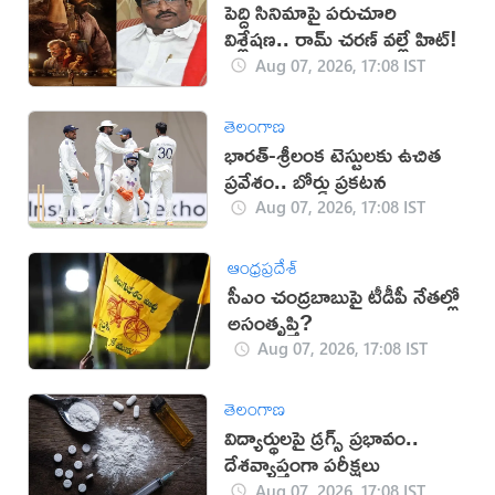
పెద్ది సినిమాపై పరుచూరి
విశ్లేషణ.. రామ్ చరణ్ వల్లే హిట్!
Aug 07, 2026, 17:08 IST
తెలంగాణ
భారత్-శ్రీలంక టెస్టులకు ఉచిత
ప్రవేశం.. బోర్డు ప్రకటన
Aug 07, 2026, 17:08 IST
ఆంధ్రప్రదేశ్
సీఎం చంద్రబాబుపై టీడీపీ నేతల్లో
అసంతృప్తి?
Aug 07, 2026, 17:08 IST
తెలంగాణ
విద్యార్థులపై డ్రగ్స్ ప్రభావం..
దేశవ్యాప్తంగా పరీక్షలు
Aug 07, 2026, 17:08 IST