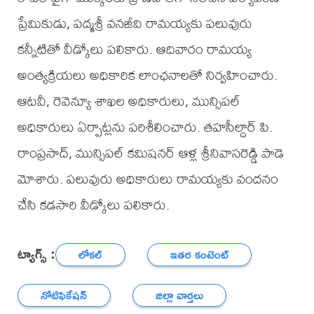
ప్రేమికుడు, పద్మశ్రీ వనజీవి రామయ్యకు పలువురు
కన్నీటితో వీడ్కోలు పలికారు. ఆదివారం రామయ్య
అంత్యక్రియలు అధికారిక లాంఛనాలతో నిర్వహించారు.
ఆటవీ, రెవెన్యూ శాఖల అధికారులు, మున్సిపల్
అధికారులు ఏర్పాట్లను పరిశీలించారు. తహసీల్దార్ పి.
రాంప్రసాద్, మున్సిపల్ కమిషనర్ ఆళ్ల శ్రీనివాసరెడ్డి పాడె
మోశారు. పలువురు అధికారులు రామయ్యకు వందనం
చేసి కడసారి వీడ్కోలు పలికారు.
ట్యాగ్స్ :
లోకల్
ఇతర కంటెంట్
నోటిఫికేషన్
జిల్లా వార్తలు