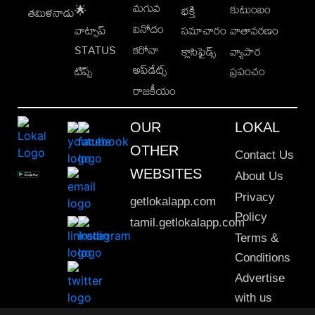
మగువ
కుటుంబం
🌟
భక్తి
తమిళనాడు
వినోదం
వాట్సాప్
సమాచారం
వాతావరణం
STATUS
కరోనా
క్లాసిఫైడ్స్
వ్యాపార
అప్‌డేట్స్
టిప్స్
ప్రపంచం
రాజకీయం
OUR
LOKAL
OTHER
Contact Us
WEBSITES
About Us
Privacy
getlokalapp.com
Policy
tamil.getlokalapp.com
Terms &
Conditions
Advertise
with us