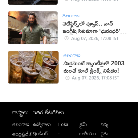
తెలంగాణ
నెట్‌ఫ్లిక్స్‌లో వ్యూస్.. నాన్-
ఇంగ్లీష్ సినిమాగా ‘ధురంధర్’
రికార్డు
Aug 07, 2026, 17:08 IST
తెలంగాణ
పార్లమెంట్ క్యాంటీన్లలో 2003
నుంచే కూల్ డ్రింక్స్ నిషేధం!
Aug 07, 2026, 17:08 IST
రాష్ట్రాలు
ఇతర కేటగిరీలు
తెలంగాణ
ఉద్యోగాలు
Lokal
క్రైమ్
విద్య
-
ట్రెండింగ్
జాతీయం
రైతు
ఆంధ్రప్రదేశ్