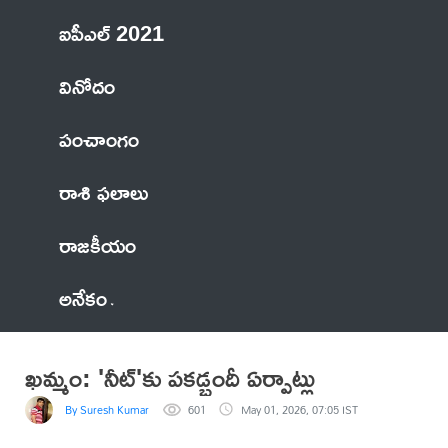
ఐపీఎల్ 2021
వినోదం
పంచాంగం
రాశి ఫలాలు
రాజకీయం
అనేకం
ఖమ్మం: 'నీట్'కు పకడ్బందీ ఏర్పాట్లు
By Suresh Kumar
601
May 01, 2026, 07:05 IST