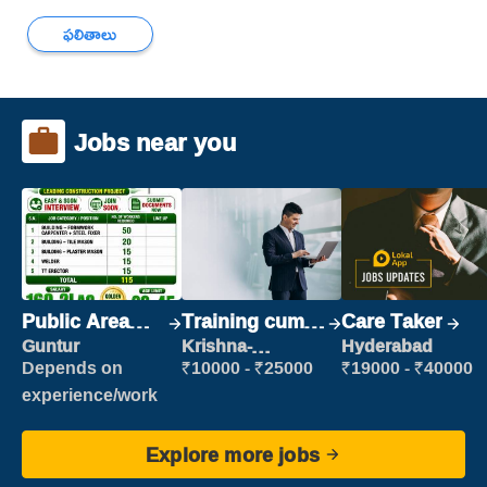
ఫలితాలు
Jobs near you
Public Area
Training cum
Care Taker
Cleaner
Placement
Guntur
Krishna-
Hyderabad
vijayawada
Depends on
₹10000 - ₹25000
₹19000 - ₹40000
experience/work
Explore more jobs