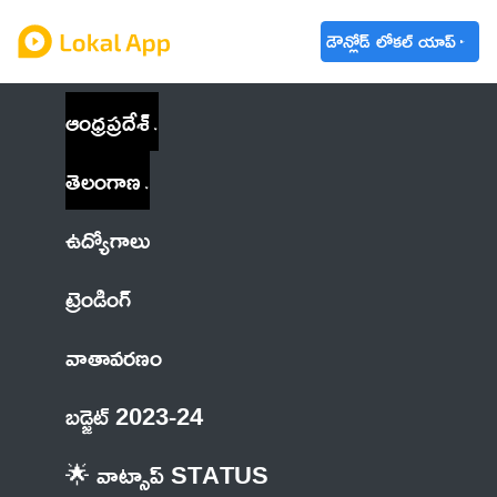
డౌన్లోడ్ లోకల్ యాప్
ఆంధ్రప్రదేశ్
తెలంగాణ
ఉద్యోగాలు
ట్రెండింగ్
వాతావరణం
బడ్జెట్ 2023-24
🌟 వాట్సాప్ STATUS