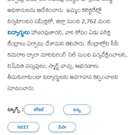
అధికారులను ఆదేశించారు. ఖమ్మం కలెక్టరేట్లో
నిర్వహించిన సమీక్షలో, జిల్లా నుంచి 2,762 మంది
విద్యార్థులు
హాజరవుతారని, వారి కోసం ఏడు పరీక్ష
కేంద్రాలు ఏర్పాటు చేశామని తెలిపారు. కేంద్రాల్లోని సీసీ
కెమెరాల ద్వారా మానిటరింగ్ సెల్ నుంచి పర్యవేక్షించాలని,
నిషేధిత వస్తువులు, స్మార్ట్ వాచ్లు, ఆభరణాలు
తీసుకురాకుండా విద్యార్థులకు అవగాహన కల్పించాలని
సూచించారు.
ట్యాగ్స్ :
లోకల్
విద్య
NEET
వీసా