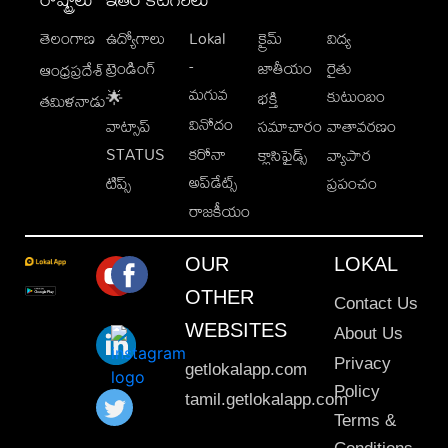
తెలంగాణ
ఉద్యోగాలు
Lokal
క్రైమ్
విద్య
-
ట్రెండింగ్
జాతీయం
రైతు
ఆంధ్రప్రదేశ్
మగువ
కుటుంబం
🌟
భక్తి
తమిళనాడు
వినోదం
వాట్సాప్
సమాచారం
వాతావరణం
STATUS
కరోనా
క్లాసిఫైడ్స్
వ్యాపార
అప్‌డేట్స్
టిప్స్
ప్రపంచం
రాజకీయం
OUR
LOKAL
OTHER
Contact Us
WEBSITES
About Us
Privacy
getlokalapp.com
Policy
tamil.getlokalapp.com
Terms &