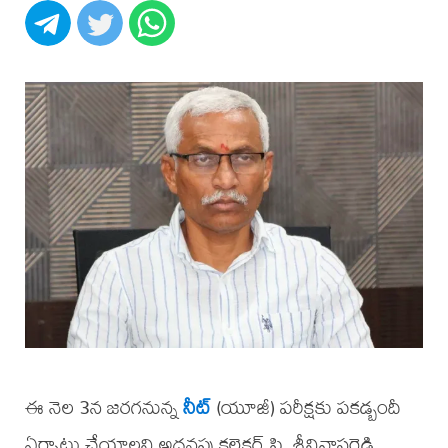
ఈ నెల 3న జరగనున్న
నీట్
(యూజీ) పరీక్షకు పకడ్బందీ
ఏర్పాట్లు చేయాలని అదనపు కలెక్టర్ పి. శ్రీనివాసరెడ్డి