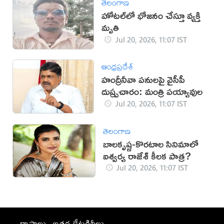
తెలంగాణ
హోటల్‌లో భోజనం చేస్తూ వ్యక్తి
మృతి
Jul 20, 2026, 11:07 IST
ఆంధ్రప్రదేశ్
హంద్రీనీవా పనులపై వైసీపీ
దుష్ప్రచారం: మంత్రి పయ్యావుల
Jul 20, 2026, 11:07 IST
తెలంగాణ
బాలకృష్ణ-కొరటాల సినిమాలో
ఐశ్వర్య రాజేశ్ కీలక పాత్ర?
Jul 20, 2026, 11:07 IST
రాష్ట్రాలు
ఇతర కేటగిరీలు