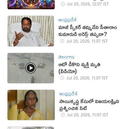
అదృష్టం!
Jul 20, 2026, 12:07 IST
ఆంధ్రప్రదేశ్
మాజీ స్పీకర్ తమ్మినేని సీతారాం
కుమారుడి అరెస్ట్ తప్పదా?
Jul 20, 2026, 11:07 IST
తెలంగాణ
ఆటో డీకొని వ్యక్తి మృతి
(వీడియో)
Jul 20, 2026, 11:07 IST
ఆంధ్రప్రదేశ్
సాయికృష్ణ కేసులో విజయలక్ష్మిని
ప్రశ్నించిన సిట్
Jul 20, 2026, 11:07 IST