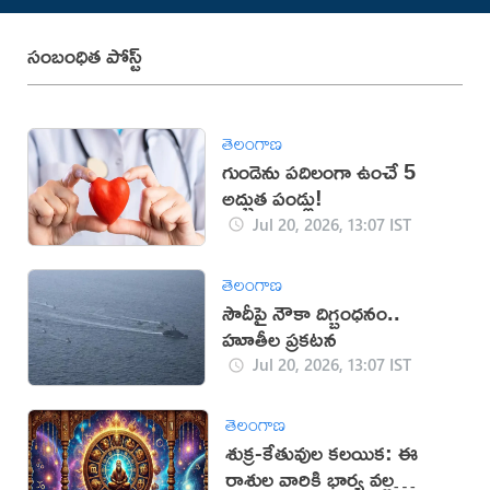
సంబంధిత పోస్ట్
తెలంగాణ
గుండెను పదిలంగా ఉంచే 5
అద్భుత పండ్లు!
Jul 20, 2026, 13:07 IST
తెలంగాణ
సౌదీపై నౌకా దిగ్బంధనం..
హూతీల ప్రకటన
Jul 20, 2026, 13:07 IST
తెలంగాణ
శుక్ర-కేతువుల కలయిక: ఈ
రాశుల వారికి భార్య వల్ల