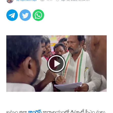
ఖమ్మం జిల్లా
కాంగ్రెస్
కార్యాలయంలో డిప్యూటీ సీఎం మల్లు