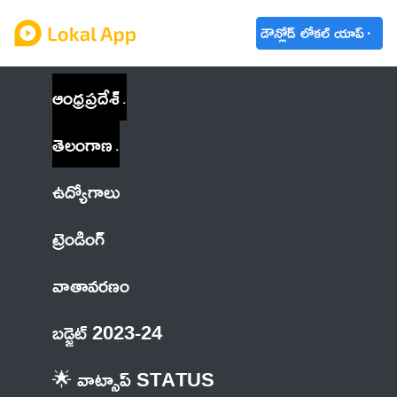
డౌన్లోడ్ లోకల్ యాప్
ఆంధ్రప్రదేశ్
తెలంగాణ
ఉద్యోగాలు
ట్రెండింగ్
వాతావరణం
బడ్జెట్ 2023-24
🌟 వాట్సాప్ STATUS