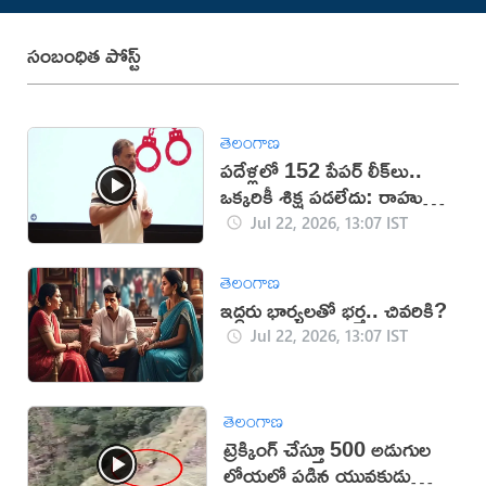
సంబంధిత పోస్ట్
తెలంగాణ
పదేళ్లలో 152 పేపర్ లీక్‌లు..
ఒక్కరికీ శిక్ష పడలేదు: రాహుల్
గాంధీ
Jul 22, 2026, 13:07 IST
తెలంగాణ
ఇద్దరు భార్యలతో భర్త.. చివరికి?
Jul 22, 2026, 13:07 IST
తెలంగాణ
ట్రెక్కింగ్ చేస్తూ 500 అడుగుల
లోయలో పడిన యువకుడు