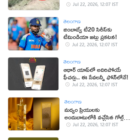
(వీడియో)
Jul 22, 2026, 12:07 IST
తెలంగాణ
జింబాబ్వే టీ20 సిరీస్‌కు
టీమిండియా జట్టు ప్రకటన!
Jul 22, 2026, 12:07 IST
తెలంగాణ
ఆధార్ యాప్‌లో అదిరిపోయే
ఫీచర్లు.. ఈ సేవలన్నీ ఫోన్‌లోనే!
Jul 22, 2026, 12:07 IST
తెలంగాణ
మద్యం ప్రియులకు
అందుబాటులోకి వచ్చేసిన గోల్డ్‌
వోడ్కా!
Jul 22, 2026, 12:07 IST