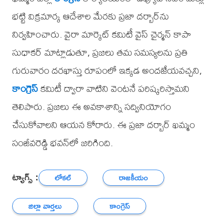
భట్టి విక్రమార్క ఆదేశాల మేరకు ప్రజా దర్బార్‌ను
నిర్వహించారు. వైరా మార్కెట్ కమిటీ వైస్ చైర్మన్ కాపా
సుధాకర్ మాట్లాడుతూ, ప్రజలు తమ సమస్యలను ప్రతి
గురువారం దరఖాస్తు రూపంలో ఇక్కడ అందజేయవచ్చని,
కాంగ్రెస్
కమిటీ ద్వారా వాటిని వెంటనే పరిష్కరిస్తామని
తెలిపారు. ప్రజలు ఈ అవకాశాన్ని సద్వినియోగం
చేసుకోవాలని ఆయన కోరారు. ఈ ప్రజా దర్బార్ ఖమ్మం
సంజీవరెడ్డి భవన్‌లో జరిగింది.
ట్యాగ్స్ :
లోకల్
రాజకీయం
జిల్లా వార్తలు
కాంగ్రెస్