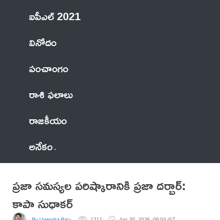
ఐపీఎల్ 2021
వినోదం
పంచాంగం
రాశి ఫలాలు
రాజకీయం
అనేకం
ప్రజా సమస్యల పరిష్కారానికి ప్రజా దర్బార్‌:
కాపా సుధాకర్
By Upendra Raju
1711
Apr 30, 2026, 09:04 IST