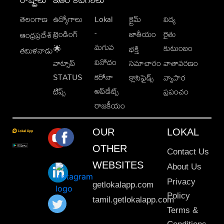
తెలంగాణ
ఉద్యోగాలు
Lokal
క్రైమ్
విద్య
-
ట్రెండింగ్
జాతీయం
రైతు
ఆంధ్రప్రదేశ్
మగువ
కుటుంబం
🌟
భక్తి
తమిళనాడు
వినోదం
వాట్సాప్
సమాచారం
వాతావరణం
STATUS
కరోనా
క్లాసిఫైడ్స్
వ్యాపార
అప్‌డేట్స్
టిప్స్
ప్రపంచం
రాజకీయం
OUR
LOKAL
OTHER
Contact Us
WEBSITES
About Us
Privacy
getlokalapp.com
Policy
tamil.getlokalapp.com
Terms &