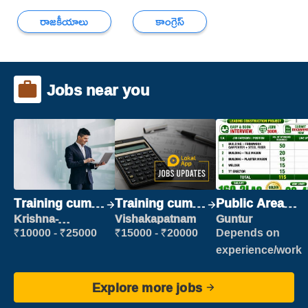
రాజకీయాలు
కాంగ్రెస్
Jobs near you
Training cum
Training cum
Public Area
Placement
Placement
Cleaner
Krishna-
Vishakapatnam
Guntur
vijayawada
₹10000 - ₹25000
₹15000 - ₹20000
Depends on
experience/work
Explore more jobs