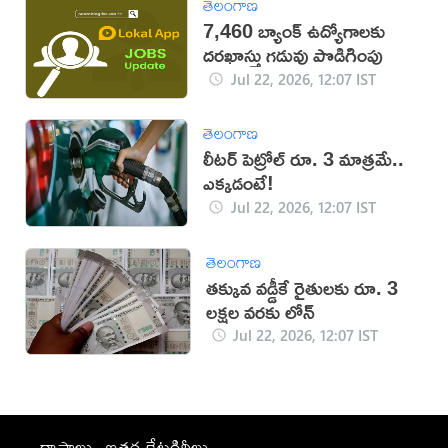
తెలంగాణ
7,460 బ్యాంక్ ఉద్యోగాలకు
దరఖాస్తు గడువు పొడిగింపు
Jul 22, 2026, 12:07 IST
తెలంగాణ
లీటర్ పెట్రోల్ రూ. 3 మాత్రమే..
ఎక్కడంటే!
Jul 22, 2026, 12:07 IST
తెలంగాణ
తక్కువ వడ్డీకే రైతులకు రూ. 3
లక్షల వరకు లోన్
Jul 22, 2026, 12:07 IST
రాష్ట్రాలు
ఇతర కేటగిరీలు