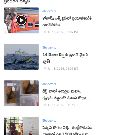
ట్రెండింగ్ న్యూస్
తెలంగాణ
కోణార్క్ ఎక్స్‌ప్రెస్‌లో ప్రయాణికుడికి
గుండెపోటు
Jul 13, 2026, 09:07 IST
తెలంగాణ
14 దేశాల దెబ్బకు డ్రాగన్ మైండ్
బ్లాక్!
Jul 13, 2026, 09:07 IST
తెలంగాణ
ఢిల్లీ జూలో అరుదైన ఘటన..
కృత్రిమ పద్ధతిలో మూడు కోబ్రా
పిల్లల జననం
Jul 13, 2026, 07:07 IST
తెలంగాణ
పెన్షన్‌ కోసం వెళ్తే.. తండ్రీకొడుకుల
ఖాతాలో రూ.1500 కోట్లు జమ