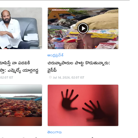
ఆంధ్రప్రదేశ్
పిస్తే నా పదవికి
చిరువ్యాపారుల పొట్ట కొడుతున్నారు:
తా: ఎమ్మెల్యే యార్లగడ్డ
వైసీపీ
 02:07 IST
Jul 14, 2026, 02:07 IST
తెలంగాణ