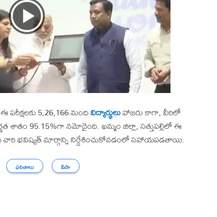
ఈ పరీక్షలకు 5,26,166 మంది
విద్యార్థులు
హాజరు కాగా, వీరిలో
ీర్ణత శాతం 95.15%గా నమోదైంది. ఖమ్మం జిల్లా, సత్తుపల్లిలో ఈ
లకు వారి భవిష్యత్ మార్గాన్ని నిర్దేశించుకోవడంలో సహాయపడతాయి.
ఫలితాలు
వీసా