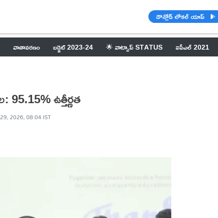
డౌన్లోడ్ లోకల్ యాప్
వాతావరణం
బడ్జెట్ 2023-24
🌟 వాట్సాప్ STATUS
ఐపీఎల్ 2021
: 95.15% ఉత్తీర్ణత
 29, 2026, 08:04 IST