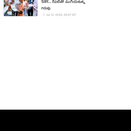
SIR.. రేపటితో ముగియనున్న
గడువు
Jul 13, 2026, 00:07 IST