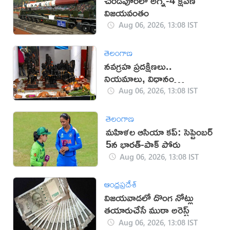
చండీపూర్‌లో అగ్ని-4 క్షిపణి
విజయవంతం
Aug 06, 2026, 13:08 IST
తెలంగాణ
నవగ్రహ ప్రదక్షిణలు..
నియమాలు, విధానం
తెలుసుకోండి
Aug 06, 2026, 13:08 IST
తెలంగాణ
మహిళల ఆసియా కప్‌: సెప్టెంబర్
5న భారత్-పాక్ పోరు
Aug 06, 2026, 13:08 IST
ఆంధ్రప్రదేశ్
విజయవాడలో దొంగ నోట్లు
తయారుచేసే ముఠా అరెస్ట్
Aug 06, 2026, 13:08 IST