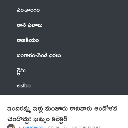
పంచాంగం
రాశి ఫలాలు
రాజకీయం
బంగారం-వెండి ధరలు
క్రైమ్
అనేకం
ఇందిరమ్మ ఇళ్లు మంజూరు కానివారు ఆందోళన
చెందొద్దు: ఖమ్మం కలెక్టర్
By SNR 9989490310 వైరా
59
Jul 06, 2025, 13:07 IST