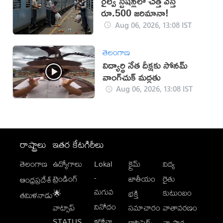
రైల్వే స్టేషన్లలో చెత్త వేస్తే
రూ.500 జరిమానా!
Aug 06, 2026, 13:08 IST
తెలంగాణ
విద్యార్థి నేత దీక్షకు సోనమ్
వాంగ్‌చుక్ మద్దతు
Aug 06, 2026, 13:08 IST
రాష్ట్రాలు
ఇతర కేటగిరీలు
తెలంగాణ
ఉద్యోగాలు
Lokal
క్రైమ్
విద్య
-
ట్రెండింగ్
జాతీయం
రైతు
ఆంధ్రప్రదేశ్
మగువ
కుటుంబం
🌟
భక్తి
తమిళనాడు
వినోదం
వాట్సాప్
సమాచారం
వాతావరణం
STATUS
కరోనా
క్లాసిఫైడ్స్
వ్యాపార