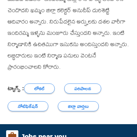
చెందొదని ఖమ్మం జిల్లా కలెక్టర్ అనుదీప్ దురిశెట్టి
ఆదివారం అన్నారు. నిరుపేదలైన అర్హులకు దశల వారీగా
ఇందిరమ్మ ఇళ్ళను మంజూరు చేస్తుందని అన్నారు. ఇంటి
నిర్మాణానికి ఉచితముగా ఇసుకను అందిస్తుందని అన్నారు.
లబ్ధిదారులు ఇంటి నిర్మాణ పనులు వెంటనే
ప్రారంభించాలని కోరారు.
ట్యాగ్స్ :
లోకల్
పరిపాలన
నోటిఫికేషన్
జిల్లా వార్తలు
Jobs near you