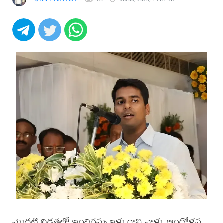
మొదటి విడతలో ఇందిరమ్మ ఇళ్లు రాని వాళ్ళు ఆందోళన