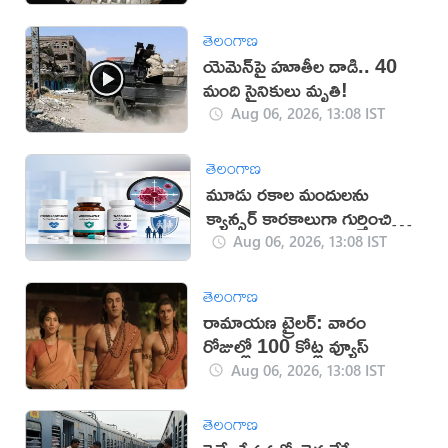
తెలంగాణ
యెమెన్‌పై హూతీల దాడి.. 40
మంది సైనికులు మృతి!
Aug 06, 2026, 13:08 IST
తెలంగాణ
మూడు రకాల మందులను
క్యాన్సర్ కారకాలుగా గుర్తించిన
WHO
Aug 06, 2026, 13:08 IST
తెలంగాణ
రామాయణ ట్రైలర్: వారం
రోజుల్లో 100 కోట్ల వ్యూస్
Aug 06, 2026, 13:08 IST
తెలంగాణ