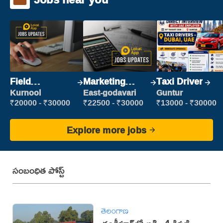
Field
Marketing
Taxi Driver
Marketing
Executive
Kurnool
East-godavari
Guntur
Executive
₹20000 - ₹30000
₹22500 - ₹30000
₹13000 - ₹30000
Explore more jobs
సంబంధిత పోస్ట్
తెలంగాణ