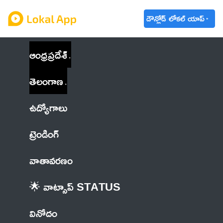
డౌన్లోడ్ లోకల్ యాప్
ఆంధ్రప్రదేశ్
తెలంగాణ
ఉద్యోగాలు
ట్రెండింగ్
వాతావరణం
🌟 వాట్సాప్ STATUS
వినోదం