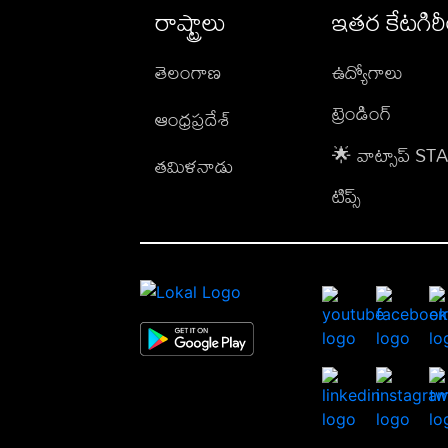
రాష్ట్రాలు
ఇతర కేటగిర
తెలంగాణ
ఉద్యోగాలు
ట్రెండింగ్
ఆంధ్రప్రదేశ్
🌟 వాట్సాప్ S
తమిళనాడు
టిప్స్