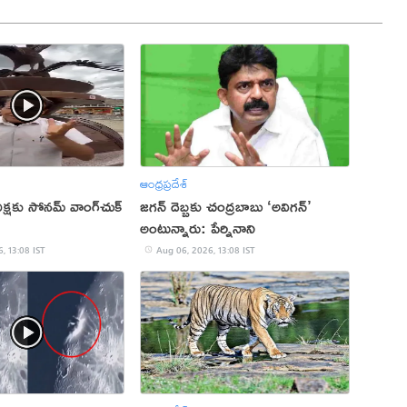
ఆంధ్రప్రదేశ్
 దీక్షకు సోనమ్ వాంగ్‌చుక్
జగన్ దెబ్బకు చంద్రబాబు ‘అవిగన్’
అంటున్నారు: పేర్నినాని
, 13:08 IST
Aug 06, 2026, 13:08 IST