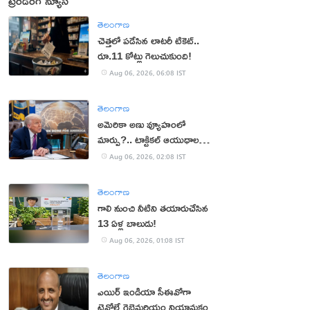
ట్రెండింగ్ న్యూస్
తెలంగాణ
చెత్తలో పడేసిన లాటరీ టికెట్..
రూ.11 కోట్లు గెలుచుకుంది!
Aug 06, 2026, 06:08 IST
తెలంగాణ
అమెరికా అణు వ్యూహంలో
మార్పు?.. టాక్టికల్ ఆయుధాలకు
ప్రాధాన్యం!
Aug 06, 2026, 02:08 IST
తెలంగాణ
గాలి నుంచి నీటిని తయారుచేసిన
13 ఏళ్ల బాలుడు!
Aug 06, 2026, 01:08 IST
తెలంగాణ
ఎయిర్ ఇండియా సీఈవోగా
టెవోల్డే గెబ్రెమరియం నియామకం