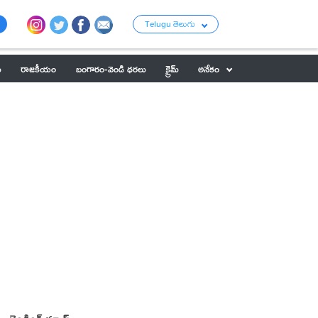
Telugu తెలుగు
ు
రాజకీయం
బంగారం-వెండి ధరలు
క్రైమ్
అనేకం