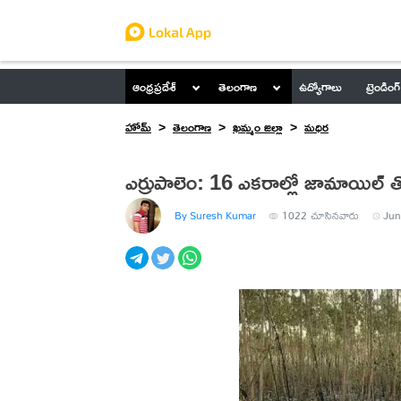
ఆంధ్రప్రదేశ్
తెలంగాణ
ఉద్యోగాలు
ట్రెండింగ్
హోమ్
తెలంగాణ
ఖమ్మం జిల్లా
మధిర
ఎర్రుపాలెం: 16 ఎకరాల్లో జామాయిల్ 
By Suresh Kumar
1022
చూసినవారు
Jun