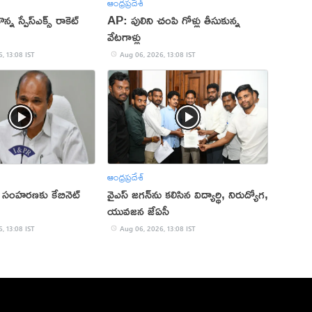
ఆంధ్రప్రదేశ్
న్న స్పేస్‌ఎక్స్ రాకెట్
AP: పులిని చంపి గోళ్లు తీసుకున్న
వేటగాళ్లు
, 13:08 IST
Aug 06, 2026, 13:08 IST
ఆంధ్రప్రదేశ్
 సంహ‌ర‌ణ‌కు కేబినెట్
వైఎస్‌ జగన్‌ను కలిసిన విద్యార్థి, నిరుద్యోగ,
యువజన జేఏసీ
, 13:08 IST
Aug 06, 2026, 13:08 IST