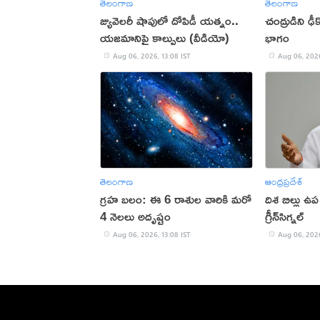
తెలంగాణ
తెలంగాణ
జ్యువెలరీ షాపులో దోపిడీ యత్నం..
చంద్రుడిని ఢీకొ
యజమానిపై కాల్పులు (వీడియో)
భాగం
Aug 06, 2026, 13:08 IST
Aug 06, 2026
తెలంగాణ
ఆంధ్రప్రదేశ్
గ్రహ బలం: ఈ 6 రాశుల వారికి మరో
దిశ బిల్లు ఉప
4 నెలలు అదృష్టం
గ్రీన్‌సిగ్న‌ల్‌
Aug 06, 2026, 13:08 IST
Aug 06, 2026