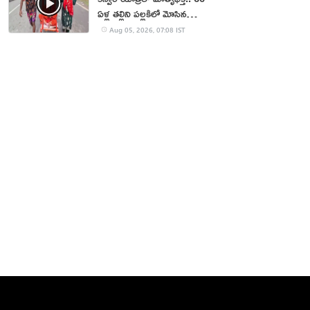
ఏళ్ల తల్లిని పల్లకిలో మోసిన
కొడుకు, కోడలు!
Aug 05, 2026, 07:08 IST