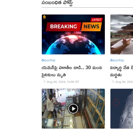
సంబంధిత పోస్ట్
తెలంగాణ
తెలంగాణ
యెమెన్‌పై హూతీల దాడి.. 30 మంది
విద్యార్థి నేత
సైనికులు మృతి
మద్దతు
Aug 06, 2026, 13:08 IST
Aug 06, 2026