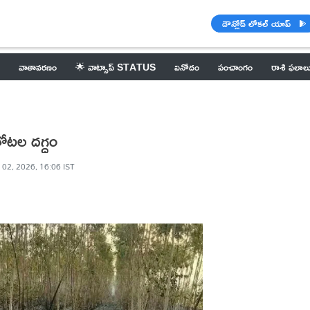
డౌన్లోడ్ లోకల్ యాప్
వాతావరణం
🌟 వాట్సాప్ STATUS
వినోదం
పంచాంగం
రాశి ఫలాల
తోటల దగ్ధం
 02, 2026, 16:06 IST