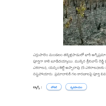
ఎర్రుపాలెం మండలం తక్కెళ్లపాడులో భారీ అగ్ని
పూర్తిగా కాలి బూడిదయ్యాయి. ముక్కెర శ్రీనివాస్ రెడ్
ఎకరాలు), యన్నంశెట్టి అప్పారావు (5 ఎకరాలు)లక
నష్టపోయారు. ప్రమాదానికి గల కారణాలపై పూర్తి వివ
ట్యాగ్స్ :
లోకల్
వ్యవసాయం