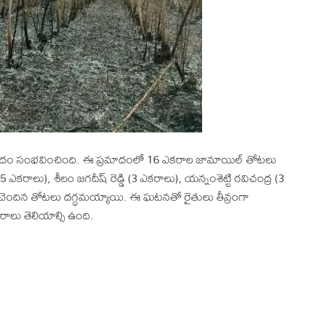
ప్రమాదం సంభవించింది. ఈ ప్రమాదంలో 16 ఎకరాల జామాయిల్ తోటలు
డి (5 ఎకరాలు), శీలం జగదీష్ రెడ్డి (3 ఎకరాలు), యన్నంశెట్టి రవిచంద్ర (3
ు చెందిన తోటలు దగ్ధమయ్యాయి. ఈ ఘటనతో రైతులు తీవ్రంగా
రాలు తెలియాల్సి ఉంది.