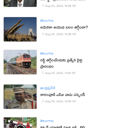
Aug 05, 2026, 16:08 IST
తెలంగాణ
అమెరికా ఆయుధ బలం తగ్గిందా?
Aug 05, 2026, 15:08 IST
తెలంగాణ
రద్దీ తగ్గించేందుకు ప్రత్యేక రైళ్లు
ప్రారంభం
Aug 05, 2026, 11:08 IST
ఆంధ్రప్రదేశ్
కారంపూడి ఎస్ఐ వాసు స‌స్పెండ్‌
Aug 05, 2026, 10:08 IST
తెలంగాణ
కన్వర్ యాత్రలో మాతృభక్తి.. 60