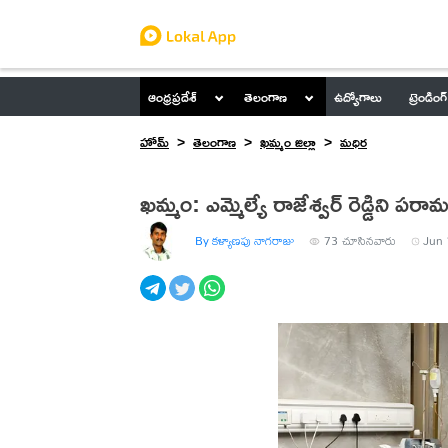
ఆంధ్రప్రదేశ్
తెలంగాణ
ఉద్యోగాలు
ట్రెండింగ్
హోమ్
తెలంగాణ
ఖమ్మం జిల్లా
మధిర
ఖమ్మం: ఎమ్మెల్యే రాజేశ్వర్ రెడ్డిని పరామ
By కళ్యాణపు నాగరాజు
73
చూసినవారు
Jun 