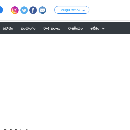
Telugu తెలుగు
వినోదం
పంచాంగం
రాశి ఫలాలు
రాజకీయం
అనేకం