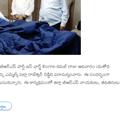
్గ బీఆర్ఎస్ పార్టీ ఇన్ ఛార్జ్ లింగాల కమల్ రాజు ఆదివారం యశోద
ఎమ్మెల్యే పల్లా రాజేశ్వర్ రెడ్డిని పరామర్శించారు. ఈ సందర్భంగా
ెలుసుకున్నారు. ఈ కార్యక్రమంలో జిల్లా బీఆర్ఎస్ నాయకులు, తదితరులు
ార్తలు