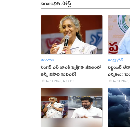
సంబంధిత పోస్ట్
తెలంగాణ
ఆంధ్రప్రదేశ్
సింగర్ ఎస్ జానకి వ్యక్తిగత జీవితంలో
సెప్టెంబర్ లేద
అన్నీ విషాద ఘటనలే!
ఎన్నికలు: మ
Jul 11, 2026, 17:07 IST
Jul 11, 2026, 