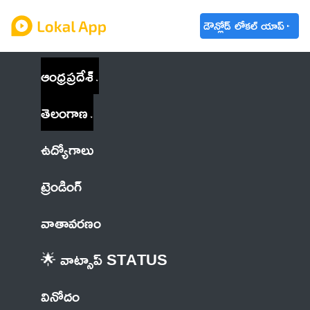
డౌన్లోడ్ లోకల్ యాప్
ఆంధ్రప్రదేశ్
తెలంగాణ
ఉద్యోగాలు
ట్రెండింగ్
వాతావరణం
🌟 వాట్సాప్ STATUS
వినోదం