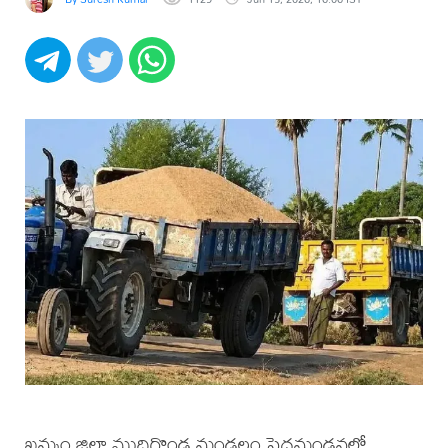
ఖమ్మం జిల్లా ముదిగొండ మండలం పెద్దమండవలో