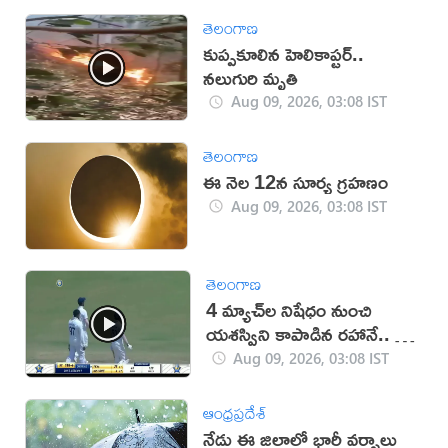
తెలంగాణ
కుప్పకూలిన హెలికాప్టర్..
నలుగురి మృతి
Aug 09, 2026, 03:08 IST
తెలంగాణ
ఈ నెల 12న సూర్య గ్రహణం
Aug 09, 2026, 03:08 IST
తెలంగాణ
4 మ్యాచ్‌ల నిషేధం నుంచి
యశస్విని కాపాడిన రహానే.. ఏం
జరిగిందంటే? (వీడియో)
Aug 09, 2026, 03:08 IST
ఆంధ్రప్రదేశ్
నేడు ఈ జిల్లాల్లో భారీ వర్షాలు