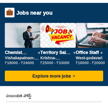
Jobs near you
Chemist
Territory Sales
Office Staff
Production
Manager
Vishakapatnam-
Krishna-
West-godavari
new
vijayawada
Executive
₹18000 - ₹24000
₹25000 - ₹33000
₹18000 - ₹20000
Explore more jobs
సంబంధిత పోస్ట్