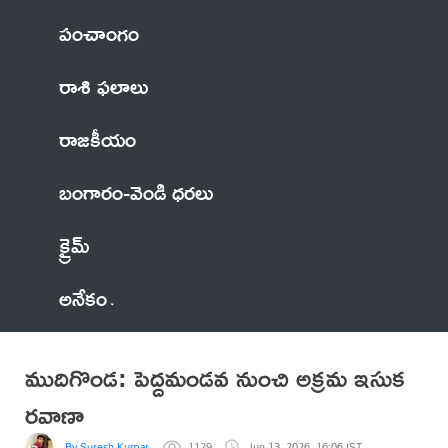
పంచాంగం
రాశి ఫలాలు
రాజకీయం
బంగారం-వెండి ధరలు
క్రైమ్
అనేకం
ముదిగొండ: పెద్దమండవ నుంచి అక్రమ ఇసుక
రవాణా
By Suresh Kumar
1129
Jun 13, 2026, 16:06 IST