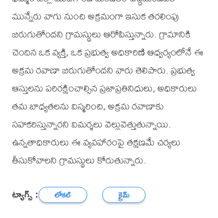
మున్నేరు వాగు నుంచి అక్రమంగా ఇసుక తరలింపు
జరుగుతోందని గ్రామస్థులు ఆరోపిస్తున్నారు. గ్రామానికి
చెందిన ఒక వ్యక్తి, ఒక ప్రభుత్వ అధికారిణి ఆధ్వర్యంలోనే ఈ
అక్రమ రవాణా జరుగుతోందని వారు తెలిపారు. ప్రభుత్వ
ఆస్తులను పరిరక్షించాల్సిన ప్రజాప్రతినిధులు, అధికారులు
తమ బాధ్యతలను విస్మరించి, అక్రమ రవాణాకు
సహకరిస్తున్నారని విమర్శలు వెల్లువెత్తుతున్నాయి.
ఉన్నతాధికారులు ఈ వ్యవహారంపై తక్షణమే చర్యలు
తీసుకోవాలని గ్రామస్థులు కోరుతున్నారు.
ట్యాగ్స్ :
లోకల్
క్రైమ్