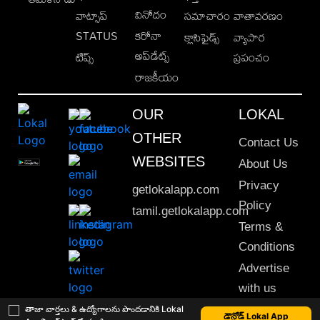
వినోదం
వాట్సాప్
సమాచారం
వాతావరణం
STATUS
కరోనా
క్లాసిఫైడ్స్
వ్యాపార
అప్‌డేట్స్
టిప్స్
ప్రపంచం
రాజకీయం
OUR
LOKAL
OTHER
Contact Us
WEBSITES
About Us
Privacy
getlokalapp.com
Policy
tamil.getlokalapp.com
Terms &
Conditions
Advertise
with us
Sitemap
తాజా వార్తలు & ఉద్యోగాలను పొందడానికి Lokal
డౌన్లోడ్ Lokal App