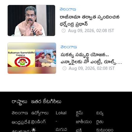
తెలంగాణ
రాజీనామా తర్వాత స్పందించిన
ధర్మేంద్ర ప్రధాన్‌
Aug 09, 2026, 02:08 IST
తెలంగాణ
సుకన్య సమృద్ధి యోజన..
ఎన్నారైలకు నో ఎంట్రీ, రూల్స్
ఇవే!
Aug 09, 2026, 02:08 IST
రాష్ట్రాలు
ఇతర కేటగిరీలు
తెలంగాణ
ఉద్యోగాలు
Lokal
క్రైమ్
విద్య
-
ట్రెండింగ్
జాతీయం
రైతు
ఆంధ్రప్రదేశ్
మగువ
కుటుంబం
🌟
భక్తి
తమిళనాడు