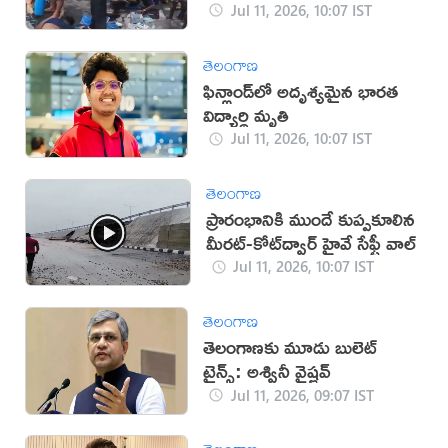
Jul 11, 2026, 10:07 IST
తెలంగాణ
ఫిన్లాండ్‌లో అదృశ్యమైన భారత
విద్యార్థి మృతి
Jul 11, 2026, 10:07 IST
తెలంగాణ
ప్రారంభానికి ముందే కుప్పకూలిన
మీరట్-కోట్‌ద్వార్ హైవే సేఫ్టీ వాల్
Jul 11, 2026, 10:07 IST
తెలంగాణ
తెలంగాణకు మూడు బులెట్
ట్రైన్స్: అశ్వినీ వైష్ణవ్
Jul 11, 2026, 09:07 IST