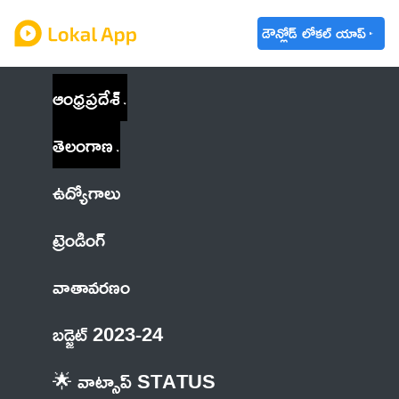
డౌన్లోడ్ లోకల్ యాప్
ఆంధ్రప్రదేశ్
తెలంగాణ
ఉద్యోగాలు
ట్రెండింగ్
వాతావరణం
బడ్జెట్ 2023-24
🌟 వాట్సాప్ STATUS