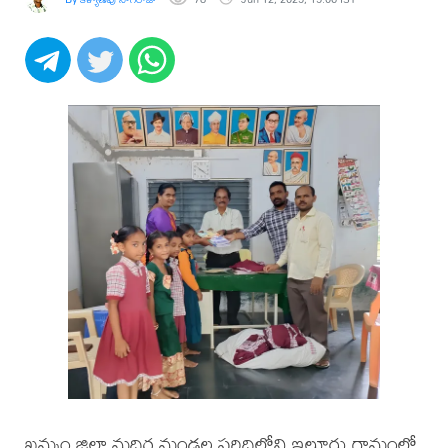
ఖమ్మం జిల్లా మధిర మండల పరిధిలోని ఇల్లూరు గ్రామంలో