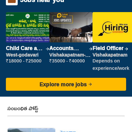
Child Care and
Accounts
Field Officer
Patient care
Clerk
West-godavari
Vishakapatnam-
Vishakapatnam
new
₹18000 - ₹25000
₹35000 - ₹40000
Depends on
experience/work
Explore more jobs
సంబంధిత పోస్ట్
తెలంగాణ