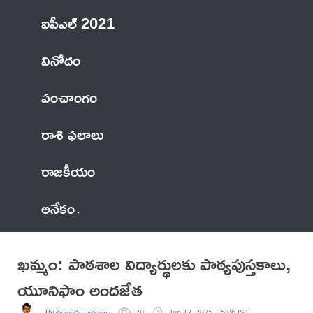
ఐపీఎల్ 2021
వినోదం
పంచాంగం
రాశి ఫలాలు
రాజకీయం
అనేకం
ఖమ్మం: పాఠశాల విద్యార్థులకు పాఠ్యపుస్తకాలు,
యూనిఫాం అందజేత
By కళ్యాణపు నాగరాజు
78
Jun 12, 2025, 15:06 IST