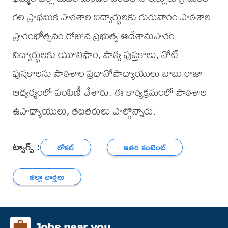
గల ప్రాథమిక పాఠశాల విద్యార్థులకు గురువారం పాఠశాల
ప్రారంభోత్సవం రోజున ప్రభుత్వ ఆదేశానుసారం
విద్యార్థులకు యూనిఫాం, పాఠ్య పుస్తకాలు, నోట్
పుస్తకాలను పాఠశాల ప్రధానోపాధ్యాయులు బాబు రాజా
ఆధ్వర్యంలో పంపిణీ చేశారు. ఈ కార్యక్రమంలో పాఠశాల
ఉపాధ్యాయులు, తదితరులు పాల్గొన్నారు.
ట్యాగ్స్ :
లోకల్
ఇతర కంటెంట్
జిల్లా వార్తలు
Jobs near you