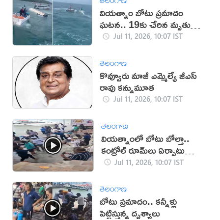
వియత్నాం బోటు ప్రమాదం
ఘటన.. 19కు చేరిన మృతుల
సంఖ్య
Jul 11, 2026, 10:07 IST
తెలంగాణ
కొవ్వూరు మాజీ ఎమ్మెల్యే జీ‌ఎస్
రావు కన్నుమూత
Jul 11, 2026, 10:07 IST
తెలంగాణ
వియత్నాంలో బోటు బోల్తా..
కంట్రోల్ రూమ్‌లు ఏర్పాటు
(వీడియో)
Jul 11, 2026, 10:07 IST
తెలంగాణ
బోటు ప్రమాదం.. కన్నీళ్లు
పెట్టిస్తున్న దృశ్యాలు