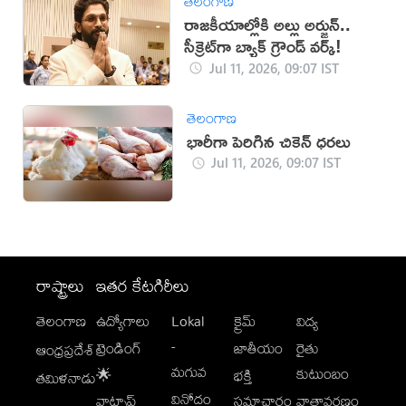
తెలంగాణ
రాజకీయాల్లోకి అల్లు అర్జున్..
సీక్రెట్‌గా బ్యాక్‌ గ్రౌండ్‌ వర్క్!
Jul 11, 2026, 09:07 IST
తెలంగాణ
భారీగా పెరిగిన చికెన్ ధరలు
Jul 11, 2026, 09:07 IST
రాష్ట్రాలు
ఇతర కేటగిరీలు
తెలంగాణ
ఉద్యోగాలు
Lokal
క్రైమ్
విద్య
-
ట్రెండింగ్
జాతీయం
రైతు
ఆంధ్రప్రదేశ్
మగువ
కుటుంబం
🌟
భక్తి
తమిళనాడు
వినోదం
వాట్సాప్
సమాచారం
వాతావరణం