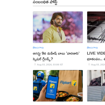
సంబంధిత పోస్ట్
తెలంగాణ
తెలంగాణ
ఆగస్టు 9న మహేష్ బాబు 'వారణాసి'
LIVE VIDEO
స్పెషల్ గ్లింప్స్?
భూకంపం.. 
Aug 03, 2026, 03:08 IST
Aug 03, 2026