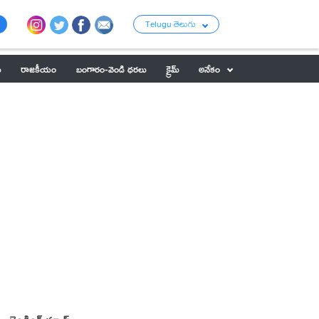
Telugu తెలుగు
ు
రాజకీయం
బంగారం-వెండి ధరలు
క్రైమ్
అనేకం