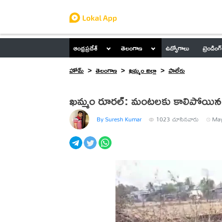
ఆంధ్రప్రదేశ్
తెలంగాణ
ఉద్యోగాలు
ట్రెండింగ్
హోమ్
తెలంగాణ
ఖమ్మం జిల్లా
పాలేరు
ఖమ్మం రూరల్: మంటలకు కాలిపోయిన వ్
By Suresh Kumar
1023
చూసినవారు
May