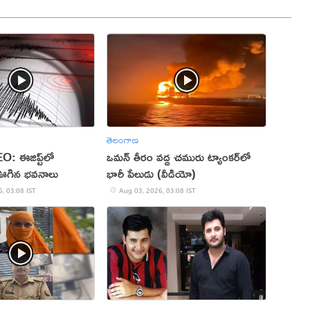
తెలంగాణ
: ఈజిప్ట్‌లో
ఒమన్‌ తీరం వద్ద చమురు ట్యాంకర్‌లో
ఊగిన భవనాలు
భారీ పేలుడు (వీడియో)
, 03:08 IST
Aug 03, 2026, 03:08 IST