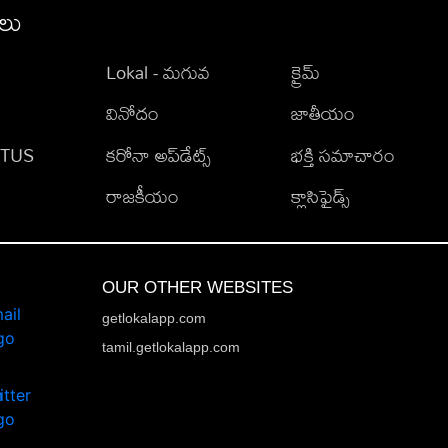
ీలు
Lokal - మగువ
క్రైమ్
వినోదం
జాతీయం
TATUS
కరోనా అప్‌డేట్స్
భక్తి సమాచారం
రాజకీయం
క్లాసిఫైడ్స్
OUR OTHER WEBSITES
getlokalapp.com
tamil.getlokalapp.com