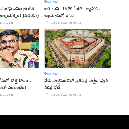
తెలంగాణ
 మహిళపై ఎస్‌ఐ లైంగిక
బిగ్ బాస్ 10లోకి హీరో అబ్బాస్?..
హత్యాయత్నం! (వీడియో)
అభిమానుల్లో ఆసక్తి
, 03:08 IST
Aug 03, 2026, 03:08 IST
తెలంగాణ
 కేసులో కొత్త కోణం..
నేడు పార్లమెంట్​లో ప్రతిపక్ష పార్టీల ఫ్లోర్
ితతో సంబంధం!
లీడర్ల భేటీ
, 03:08 IST
Aug 03, 2026, 02:08 IST