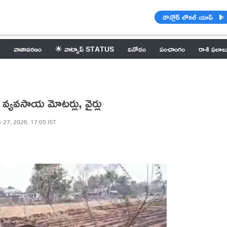
డౌన్లోడ్ లోకల్ యాప్
వాతావరణం
🌟 వాట్సాప్ STATUS
వినోదం
పంచాంగం
రాశి ఫలాల
యవసాయ మోటర్లు, వైర్లు
 27, 2026, 17:05 IST