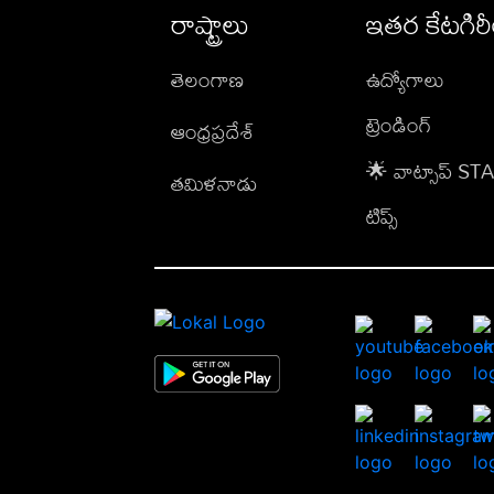
రాష్ట్రాలు
ఇతర కేటగిర
తెలంగాణ
ఉద్యోగాలు
ట్రెండింగ్
ఆంధ్రప్రదేశ్
🌟 వాట్సాప్ S
తమిళనాడు
టిప్స్