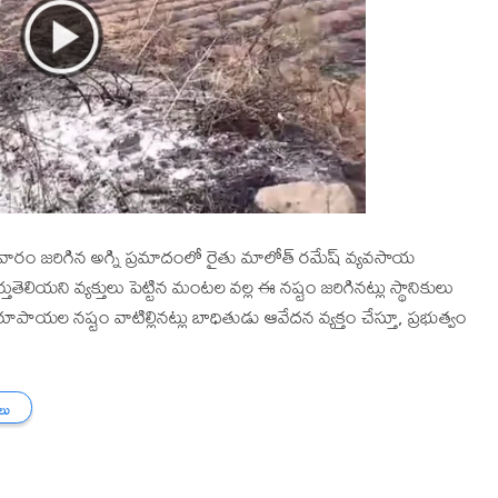
జరిగిన అగ్ని ప్రమాదంలో రైతు మాలోత్ రమేష్ వ్యవసాయ
తెలియని వ్యక్తులు పెట్టిన మంటల వల్ల ఈ నష్టం జరిగినట్లు స్థానికులు
ాయల నష్టం వాటిల్లినట్లు బాధితుడు ఆవేదన వ్యక్తం చేస్తూ, ప్రభుత్వం
తలు