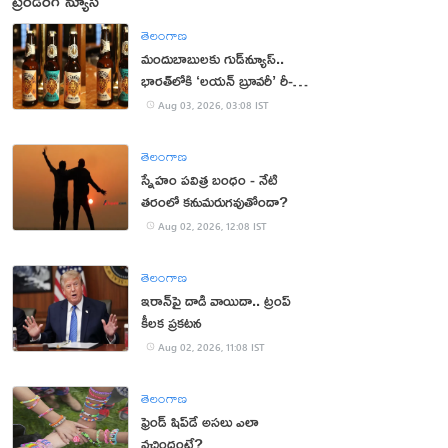
ట్రెండింగ్ న్యూస్
తెలంగాణ
మందుబాబులకు గుడ్‌న్యూస్..
భారత్‌లోకి ‘లయన్ బ్రూవరీ’ రీ-
ఎంట్రీ
Aug 03, 2026, 03:08 IST
తెలంగాణ
స్నేహం పవిత్ర బంధం - నేటి
తరంలో కనుమరుగవుతోందా?
Aug 02, 2026, 12:08 IST
తెలంగాణ
ఇరాన్‌పై దాడి వాయిదా.. ట్రంప్
కీలక ప్రకటన
Aug 02, 2026, 11:08 IST
తెలంగాణ
ఫ్రెండ్ షిప్‌డే అసలు ఎలా
వచ్చిందంటే?