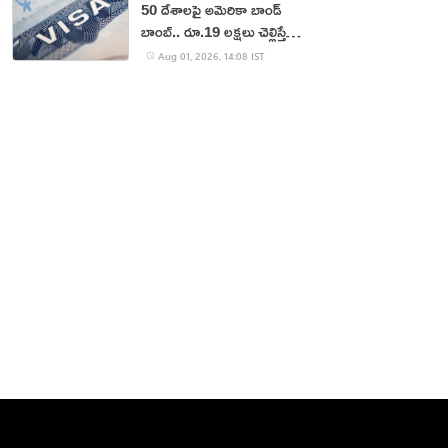
50 దేశాలపై అమెరికా బాండ్
బాంబ్.. రూ.19 లక్షలు చెల్లిస్తేనే
వీసా!
Aug 01, 2026, 14:08 IST