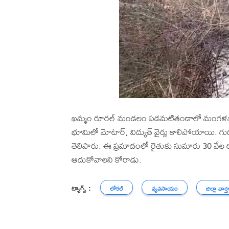
ఖమ్మం రూరల్ మండలం పడమటితండాలో మంగళవారం 
భూమిలో మోటార్, విద్యుత్ వైర్లు కాలిపోయాయి. గుర్తు
తెలిపారు. ఈ ప్రమాదంలో రైతుకు సుమారు 30 వేల రూప
ఆదుకోవాలని కోరాడు.
ట్యాగ్స్ :
లోకల్
వ్యవసాయం
జిల్లా వార్