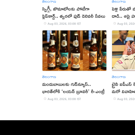
తెలంగాణ
తెలంగాణ
స్విగ్గీ, జొమాటోలకు పోటీగా
పెళ్లి పేరుతో
ఫ్లిప్‌కార్ట్.. త్వరలో ఫుడ్ డెలివరీ సేవలు
దాడి.. ఆపై 
Aug 03, 2026, 03:08 IST
Aug 03, 2026
తెలంగాణ
తెలంగాణ
మందుబాబులకు గుడ్‌న్యూస్..
ట్రైనీ ఐపీఎస్‌
భారత్‌లోకి ‘లయన్ బ్రూవరీ’ రీ-ఎంట్రీ
మరో వివాహ
Aug 03, 2026, 03:08 IST
Aug 03, 2026