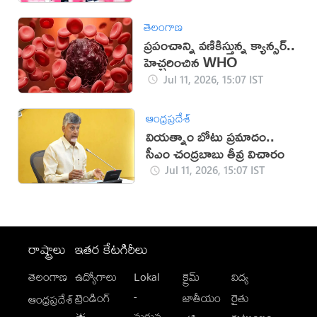
తెలంగాణ
ప్రపంచాన్ని వణికిస్తున్న క్యాన్సర్..
హెచ్చరించిన WHO
Jul 11, 2026, 15:07 IST
ఆంధ్రప్రదేశ్
వియత్నాం బోటు ప్రమాదం..
సీఎం చంద్రబాబు తీవ్ర విచారం
Jul 11, 2026, 15:07 IST
రాష్ట్రాలు
ఇతర కేటగిరీలు
తెలంగాణ
ఉద్యోగాలు
Lokal
క్రైమ్
విద్య
-
ట్రెండింగ్
జాతీయం
రైతు
ఆంధ్రప్రదేశ్
మగువ