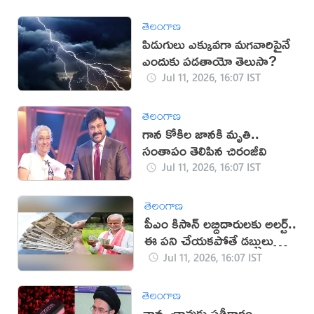
తెలంగాణ
పిడుగులు ఎక్కువగా మగవారిపైనే
ఎందుకు పడతాయో తెలుసా?
Jul 11, 2026, 16:07 IST
తెలంగాణ
గాన కోకిల జానకి మృతి..
సంతాపం తెలిపిన చిరంజీవి
Jul 11, 2026, 16:07 IST
తెలంగాణ
పీఎం కిసాన్ లబ్దిదారులకు అలర్ట్..
ఈ పని చేయకపోతే డబ్బులు
కట్!
Jul 11, 2026, 16:07 IST
తెలంగాణ
నాన్న చావుకు ప్రతీకారం