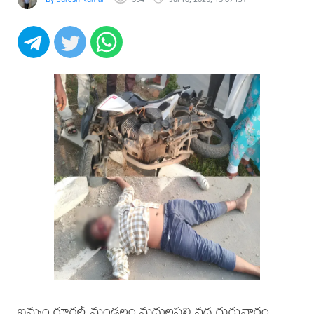
ఖమ్మం రూరల్ మండలం మద్దులపల్లి వద్ద గురువారం