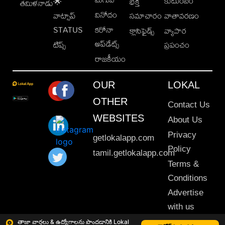
కుటుంబం
🌟
భక్తి
తమిళనాడు
వినోదం
వాట్సాప్
సమాచారం
వాతావరణం
STATUS
కరోనా
క్లాసిఫైడ్స్
వ్యాపార
అప్‌డేట్స్
టిప్స్
ప్రపంచం
రాజకీయం
OUR
LOKAL
OTHER
Contact Us
WEBSITES
About Us
Privacy
getlokalapp.com
Policy
tamil.getlokalapp.com
Terms &
Conditions
Advertise
with us
Sitemap
తాజా వార్తలు & ఉద్యోగాలను పొందడానికి Lokal