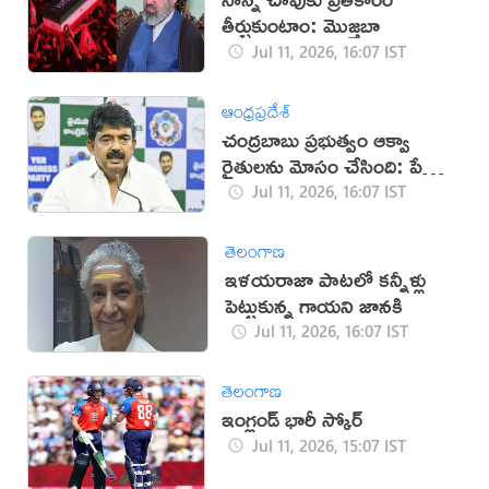
తీర్చుకుంటాం: మొజ్తబా
Jul 11, 2026, 16:07 IST
ఆంధ్రప్రదేశ్
చంద్రబాబు ప్రభుత్వం ఆక్వా
రైతులను మోసం చేసింది: పేర్ని
నాని
Jul 11, 2026, 16:07 IST
తెలంగాణ
ఇళయరాజా పాటలో కన్నీళ్లు
పెట్టుకున్న గాయని జానకి
Jul 11, 2026, 16:07 IST
తెలంగాణ
ఇంగ్లండ్ భారీ స్కోర్
Jul 11, 2026, 15:07 IST