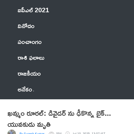
ఐపీఎల్ 2021
వినోదం
పంచాంగం
రాశి ఫలాలు
రాజకీయం
అనేకం
ఖమ్మం రూరల్: డివైడర్ ను ఢీకొన్న బైక్...
యువకుడు మృతి
By Suresh Kumar
554
Jul 10, 2025, 13:07 IST