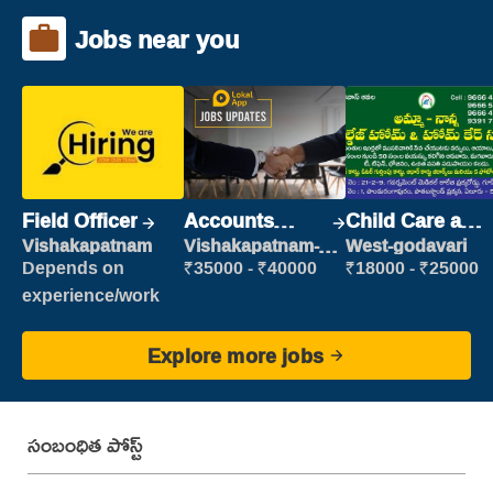
Jobs near you
Field Officer
Accounts
Child Care and
Clerk
Patient care
Vishakapatnam
Vishakapatnam-
West-godavari
new
Depends on
₹35000 - ₹40000
₹18000 - ₹25000
experience/work
Explore more jobs
సంబంధిత పోస్ట్