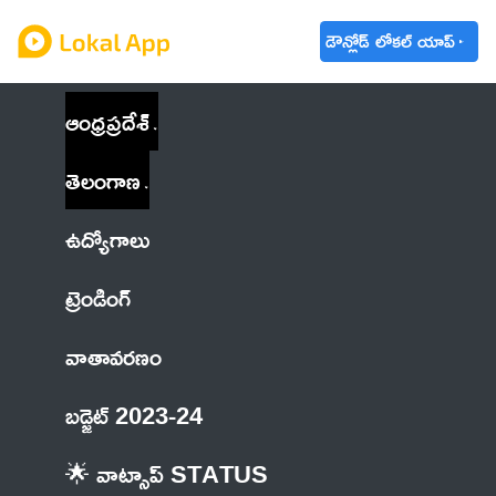
డౌన్లోడ్ లోకల్ యాప్
ఆంధ్రప్రదేశ్
తెలంగాణ
ఉద్యోగాలు
ట్రెండింగ్
వాతావరణం
బడ్జెట్ 2023-24
🌟 వాట్సాప్ STATUS