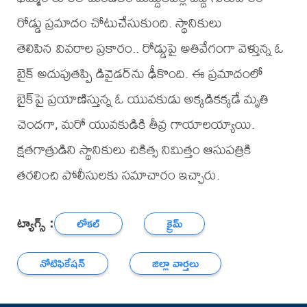
రోడ్డు ప్రమాదం చోటుచేసుకుంది. స్థానికులు
తెలిపిన వివరాల ప్రకారం.. రోడ్డుపై అతివేగంగా వెళ్తున్న ఓ
బైక్ అదుపుతప్పి డివైడర్‌ను ఢీకొంది. ఈ ప్రమాదంలో
బైక్‌పై ప్రయాణిస్తున్న ఓ యువకుడు అక్కడికక్కడే మృతి
చెందగా, మరో యువకుడికి తీవ్ర గాయాలయ్యాయి.
క్షతగాత్రుడిని స్థానికులు చికిత్స నిమిత్తం ఆసుపత్రికి
తరలించి పోలీసులకు సమాచారం ఇచ్చారు.
ట్యాగ్స్ :
లోకల్
క్రైమ్
నోటిఫికేషన్
జిల్లా వార్తలు