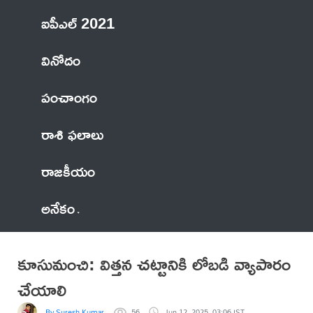
ఐపీఎల్ 2021
వినోదం
పంచాంగం
రాశి ఫలాలు
రాజకీయం
అనేకం
కూసుమంచి: విత్తన చట్టానికి లోబడి వ్యాపారం
చేయాలి
By Suresh Kumar
56
Jun 12, 2025, 03:06 IST