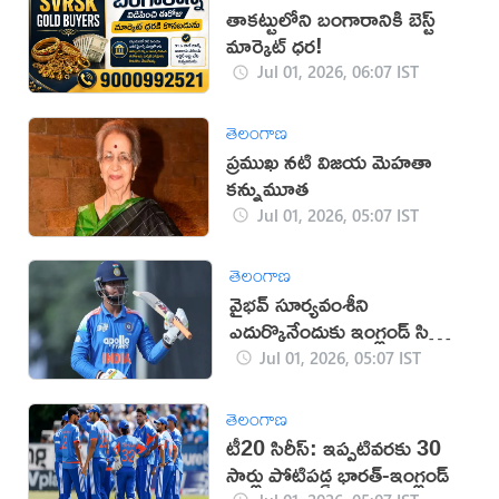
తాకట్టులోని బంగారానికి బెస్ట్
మార్కెట్ ధర!
Jul 01, 2026, 06:07 IST
తెలంగాణ
ప్రముఖ నటి విజయ మెహతా
కన్నుమూత
Jul 01, 2026, 05:07 IST
తెలంగాణ
వైభవ్ సూర్యవంశీని
ఎదుర్కొనేందుకు ఇంగ్లండ్ సిద్ధం:
హ్యారీ బ్రూక్
Jul 01, 2026, 05:07 IST
తెలంగాణ
టీ20 సిరీస్: ఇప్పటివరకు 30
సార్లు పోటిపడ్డ భారత్-ఇంగ్లండ్