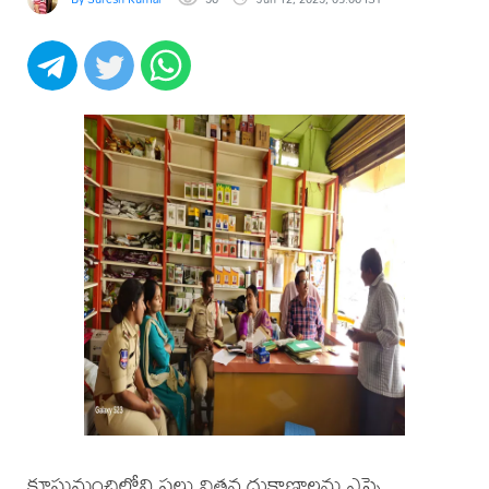
కూసుమంచిలోని పలు విత్తన దుకాణాలను ఎస్సై