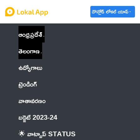
డౌన్లోడ్ లోకల్ యాప్
ఆంధ్రప్రదేశ్
తెలంగాణ
ఉద్యోగాలు
ట్రెండింగ్
వాతావరణం
బడ్జెట్ 2023-24
🌟 వాట్సాప్ STATUS