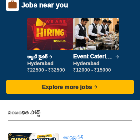
Jobs near you
క్యాబ్ డ్రైవర్
Event Catering
Staff
Hyderabad
Hyderabad
₹22500 - ₹32500
₹12000 - ₹15000
Explore more jobs
సంబంధిత పోస్ట్
ఆంధ్రప్రదేశ్