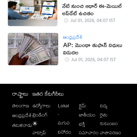
నేటి నుంచి ఆధార్ ఈ-మెయిల్
అప్‌డేట్ ఉచితం
Jul 01, 2026, 04:07 IST
ఆంధ్రప్రదేశ్
AP: మొంథా తుఫాన్ నిధులు
విడుదల
Jul 01, 2026, 04:07 IST
రాష్ట్రాలు
ఇతర కేటగిరీలు
తెలంగాణ
ఉద్యోగాలు
Lokal
క్రైమ్
విద్య
-
ట్రెండింగ్
జాతీయం
రైతు
ఆంధ్రప్రదేశ్
మగువ
కుటుంబం
🌟
భక్తి
తమిళనాడు
వినోదం
వాట్సాప్
సమాచారం
వాతావరణం