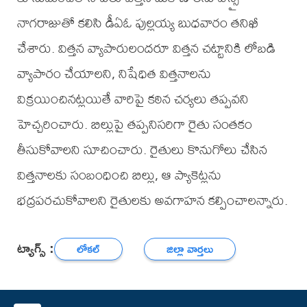
నాగరాజుతో కలిసి డీఏఓ పుల్లయ్య బుధవారం తనిఖీ
చేశారు. విత్తన వ్యాపారులందరూ విత్తన చట్టానికి లోబడి
వ్యాపారం చేయాలని, నిషేధిత విత్తనాలను
విక్రయించినట్లయితే వారిపై కఠిన చర్యలు తప్పవని
హెచ్చరించారు. బిల్లుపై తప్పనిసరిగా రైతు సంతకం
తీసుకోవాలని సూచించారు. రైతులు కొనుగోలు చేసిన
విత్తనాలకు సంబంధించి బిల్లు, ఆ ప్యాకెట్లను
భద్రపరచుకోవాలని రైతులకు అవగాహన కల్పించాలన్నారు.
ట్యాగ్స్ :
లోకల్
జిల్లా వార్తలు