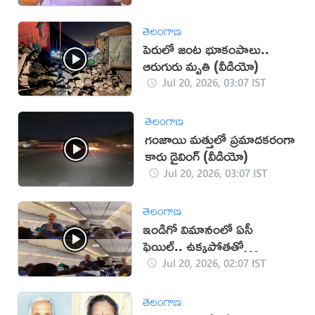
తెలంగాణ
పెరులో జంట భూకంపాలు..
ఆరుగురు మృతి (వీడియో)
Jul 20, 2026, 03:07 IST
తెలంగాణ
గంజాయి మత్తులో ప్రమాదకరంగా
కారు డ్రైవింగ్ (వీడియో)
Jul 20, 2026, 03:07 IST
తెలంగాణ
ఇండిగో విమానంలో ఏసీ
ఫెయిల్.. ఉక్కపోతతో
ప్రయాణికుల అవస్థలు (వీడియో)
Jul 20, 2026, 02:07 IST
తెలంగాణ