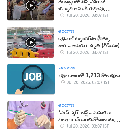
నంద్యాలలో తప్పిపోయిన
చిన్నారి ఆచూకీ గుర్తింపు
(వీడియో)
Jul 20, 2026, 03:07 IST
తెలంగాణ
ఇథనాల్ ట్యాంకర్‌ను ఢీకొన్న
కారు.. ఆరుగురు మృతి (వీడియో)
Jul 20, 2026, 03:07 IST
తెలంగాణ
రక్షణ శాఖలో 1,213 కొలువులు
Jul 20, 2026, 03:07 IST
తెలంగాణ
‘పాప్ స్మెర్’ టెస్ట్.. మహిళలు
పక్కాగా చేయించుకోవాలంటున్న
వైద్యులు
Jul 20, 2026, 03:07 IST