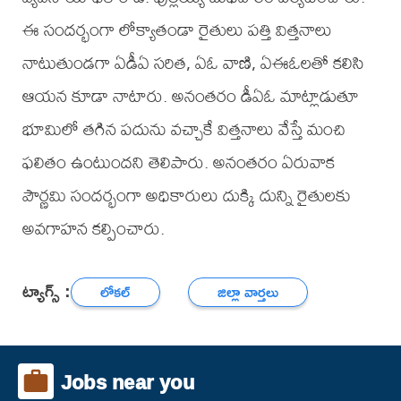
ఈ సందర్భంగా లోక్యాతండా రైతులు పత్తి విత్తనాలు
నాటుతుండగా ఏడీఏ సరిత, ఏఓ వాణి, ఏఈఓలతో కలిసి
ఆయన కూడా నాటారు. అనంతరం డీఏఓ మాట్లాడుతూ
భూమిలో తగిన పదును వచ్చాకే విత్తనాలు వేస్తే మంచి
ఫలితం ఉంటుందని తెలిపారు. అనంతరం ఏరువాక
పౌర్ణమి సందర్భంగా అధికారులు దుక్కి దున్ని రైతులకు
అవగాహన కల్పించారు.
ట్యాగ్స్ :
లోకల్
జిల్లా వార్తలు
Jobs near you