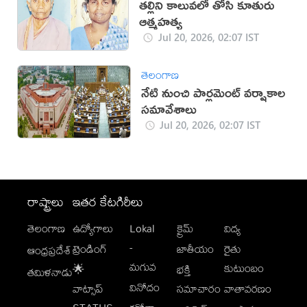
తల్లిని కాలువలో తోసి కూతురు
ఆత్మహత్య
Jul 20, 2026, 02:07 IST
తెలంగాణ
నేటి నుంచి పార్లమెంట్‌ వర్షాకాల
సమావేశాలు
Jul 20, 2026, 02:07 IST
రాష్ట్రాలు
ఇతర కేటగిరీలు
తెలంగాణ
ఉద్యోగాలు
Lokal
క్రైమ్
విద్య
-
ట్రెండింగ్
జాతీయం
రైతు
ఆంధ్రప్రదేశ్
మగువ
కుటుంబం
🌟
భక్తి
తమిళనాడు
వినోదం
వాట్సాప్
సమాచారం
వాతావరణం