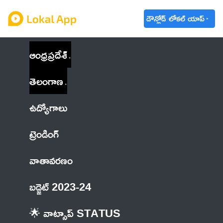
డౌన్లోడ్ లోకల్ యాప్
ఆంధ్రప్రదేశ్
తెలంగాణ
ఉద్యోగాలు
ట్రెండింగ్
వాతావరణం
బడ్జెట్ 2023-24
🌟 వాట్సాప్ STATUS