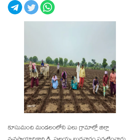
కూసుమంచి మండలంలోని పలు గ్రామాల్లో జిల్లా
వ్యవసాయాధికారి డి. పుల్లయ్య బుధవారం పర్యటించారు.