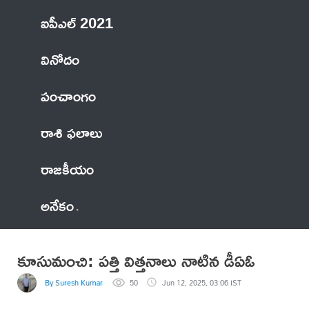
ఐపీఎల్ 2021
వినోదం
పంచాంగం
రాశి ఫలాలు
రాజకీయం
అనేకం
కూసుమంచి: పత్తి విత్తనాలు నాటిన డీఏఓ
By Suresh Kumar
50
Jun 12, 2025, 03:06 IST