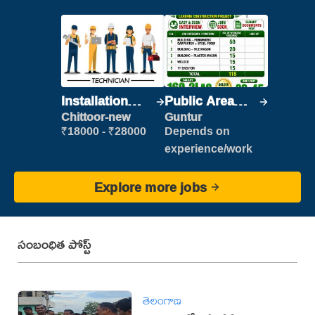
Installation
Public Area
Engineer/
Cleaner
Chittoor-new
Guntur
Helper
₹18000 - ₹28000
Depends on
experience/work
Explore more jobs
సంబంధిత పోస్ట్
తెలంగాణ