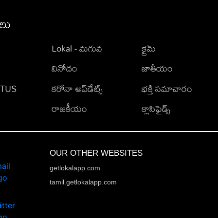
ీలు
Lokal - మగువ
క్రైమ్
వినోదం
జాతీయం
TATUS
కరోనా అప్‌డేట్స్
భక్తి సమాచారం
రాజకీయం
క్లాసిఫైడ్స్
OUR OTHER WEBSITES
getlokalapp.com
tamil.getlokalapp.com