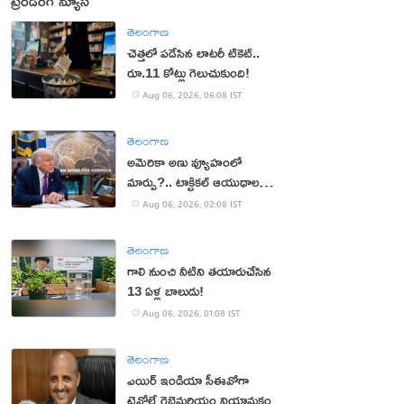
ట్రెండింగ్ న్యూస్
తెలంగాణ
చెత్తలో పడేసిన లాటరీ టికెట్..
రూ.11 కోట్లు గెలుచుకుంది!
Aug 06, 2026, 06:08 IST
తెలంగాణ
అమెరికా అణు వ్యూహంలో
మార్పు?.. టాక్టికల్ ఆయుధాలకు
ప్రాధాన్యం!
Aug 06, 2026, 02:08 IST
తెలంగాణ
గాలి నుంచి నీటిని తయారుచేసిన
13 ఏళ్ల బాలుడు!
Aug 06, 2026, 01:08 IST
తెలంగాణ
ఎయిర్ ఇండియా సీఈవోగా
టెవోల్డే గెబ్రెమరియం నియామకం