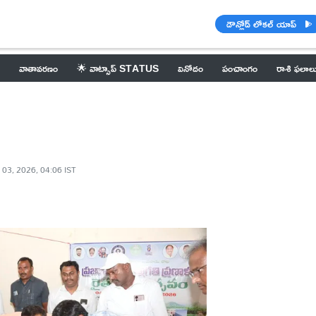
డౌన్లోడ్ లోకల్ యాప్
వాతావరణం
🌟 వాట్సాప్ STATUS
వినోదం
పంచాంగం
రాశి ఫలాల
 03, 2026, 04:06 IST