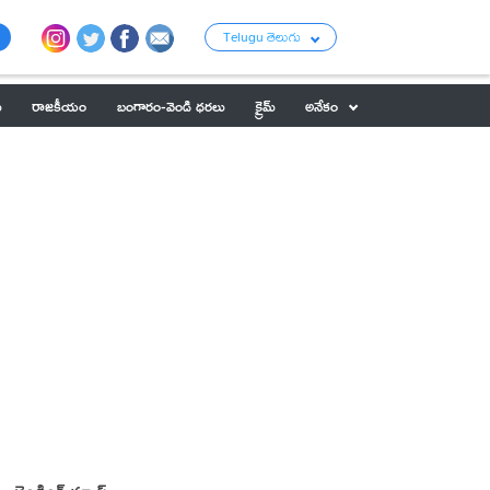
Telugu తెలుగు
ు
రాజకీయం
బంగారం-వెండి ధరలు
క్రైమ్
అనేకం