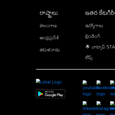
రాష్ట్రాలు
ఇతర కేటగిర
తెలంగాణ
ఉద్యోగాలు
ట్రెండింగ్
ఆంధ్రప్రదేశ్
🌟 వాట్సాప్ S
తమిళనాడు
టిప్స్