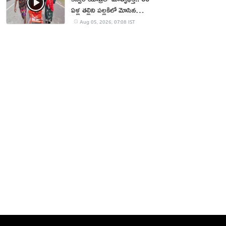
ఏళ్ల తల్లిని పల్లకిలో మోసిన
కొడుకు, కోడలు!
Aug 05, 2026, 07:08 IST