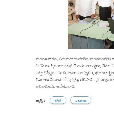
మంగళవారం, తిరుమలాయపాలెం మండలంలోని కాకరవాయిల
టిఎస్ ఆకస్మికంగా తనిఖీ చేశారు. రికార్డులు, డేటా
పట్టా విస్తీర్ణం, భూ వివాదాల పరిష్కారం, భూ రికార్
వివరాలు నమోదు చేస్తున్నట్లు తెలిపారు. ప్రభుత్వం 
అధికారులను ఆదేశించారు.
ట్యాగ్స్ :
లోకల్
పరిపాలన