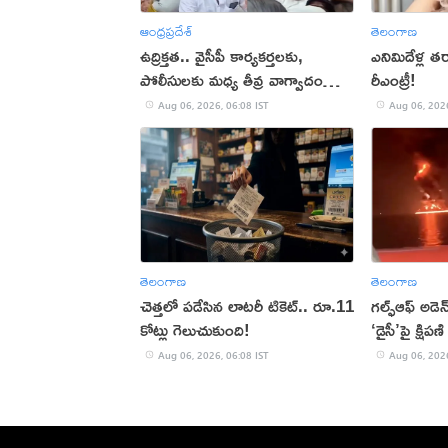
ఆంధ్రప్రదేశ్
తెలంగాణ
ఉద్రిక్తత.. వైసీపీ కార్యకర్తలకు,
ఎనిమిదేళ్ల తర
పోలీసులకు మధ్య తీవ్ర వాగ్వాదం
రీఎంట్రీ!
(VIDEO)
Aug 06, 2026, 06:08 IST
Aug 06, 2026
తెలంగాణ
తెలంగాణ
చెత్తలో పడేసిన లాటరీ టికెట్.. రూ.11
గల్ఫ్‌ఆఫ్‌ అడె
కోట్లు గెలుచుకుంది!
‘డైసీ’పై క్ష
Aug 06, 2026, 06:08 IST
Aug 06, 2026