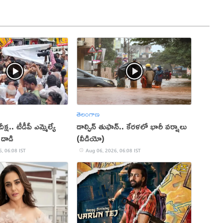
తెలంగాణ
దీక్ష.. టీడీపీ ఎమ్మెల్యే
డాల్ఫిన్ తుఫాన్.. కేరళలో భారీ వర్షాలు
దాడి
(వీడియో)
, 06:08 IST
Aug 06, 2026, 06:08 IST