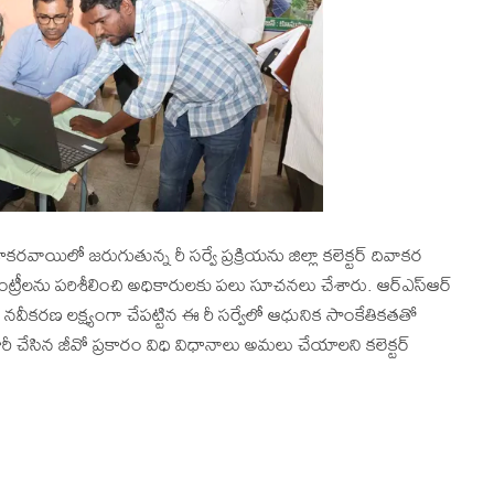
ో జరుగుతున్న రీ సర్వే ప్రక్రియను జిల్లా కలెక్టర్ దివాకర
 ఎంట్రీలను పరిశీలించి అధికారులకు పలు సూచనలు చేశారు. ఆర్‌ఎస్‌ఆర్
డుల నవీకరణ లక్ష్యంగా చేపట్టిన ఈ రీ సర్వేలో ఆధునిక సాంకేతికతతో
జారీ చేసిన జీవో ప్రకారం విధి విధానాలు అమలు చేయాలని కలెక్టర్