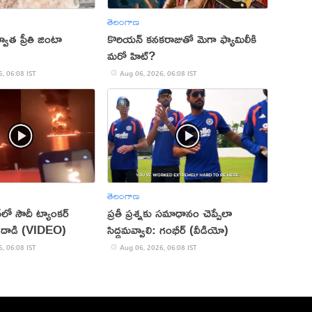
తెలంగాణ
్వాత ప్రీతి జింటా
కొరియన్ కనకరాజుతో మెగా ఫ్యామిలీకి
మరో హిట్?
, 06:08 IST
Aug 06, 2026, 06:08 IST
తెలంగాణ
న్‌లో సౌదీ ట్యాంకర్‌
ప్రతీ ప్రశ్నకు సమాధానం చెప్పేలా
ిపణి దాడి (VIDEO)
సిద్ధమవ్వాలి: గంభీర్ (వీడియో)
, 06:08 IST
Aug 06, 2026, 06:08 IST