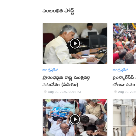
సంబంధిత పోస్ట్
ఆంధ్రప్రదేశ్
ఆంధ్రప్రదేశ్
ప్రారంభమైన రాష్ట్ర మంత్రివర్గ
వైఎస్సార్‌సీపీ 
సమావేశం (వీడియో)
బోండా ఉమా 
Aug 06, 2026, 06:08 IST
Aug 06, 2026