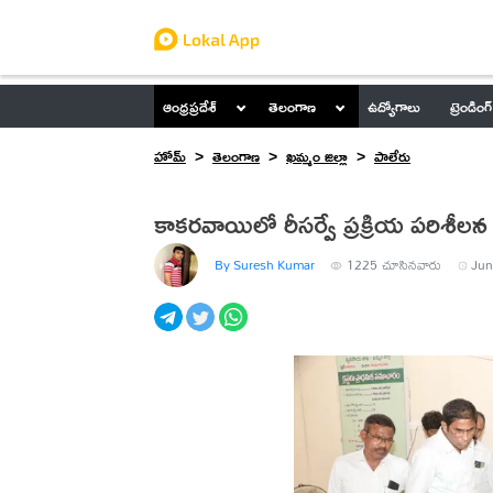
ఆంధ్రప్రదేశ్
తెలంగాణ
ఉద్యోగాలు
ట్రెండింగ్
హోమ్
తెలంగాణ
ఖమ్మం జిల్లా
పాలేరు
కాకరవాయిలో రీసర్వే ప్రక్రియ పరిశీలన
By Suresh Kumar
1225
చూసినవారు
Jun