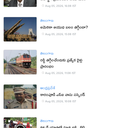
Aug 05, 2026, 16:08 IST
తెలంగాణ
అమెరికా ఆయుధ బలం తగ్గిందా?
Aug 05, 2026, 15:08 IST
తెలంగాణ
రద్దీ తగ్గించేందుకు ప్రత్యేక రైళ్లు
ప్రారంభం
Aug 05, 2026, 11:08 IST
ఆంధ్రప్రదేశ్
కారంపూడి ఎస్ఐ వాసు స‌స్పెండ్‌
Aug 05, 2026, 10:08 IST
తెలంగాణ
కన్వర్ యాత్రలో మాతృభక్తి.. 60