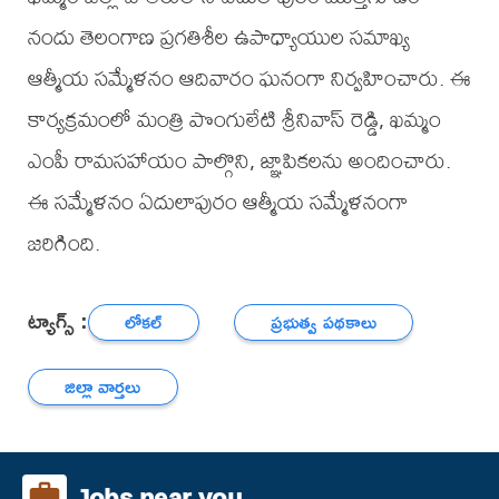
నందు తెలంగాణ ప్రగతిశీల ఉపాధ్యాయుల సమాఖ్య
ఆత్మీయ సమ్మేళనం ఆదివారం ఘనంగా నిర్వహించారు. ఈ
కార్యక్రమంలో మంత్రి పొంగులేటి శ్రీనివాస్ రెడ్డి, ఖమ్మం
ఎంపీ రామసహాయం పాల్గొని, జ్ఞాపికలను అందించారు.
ఈ సమ్మేళనం ఏదులాపురం ఆత్మీయ సమ్మేళనంగా
జరిగింది.
ట్యాగ్స్ :
లోకల్
ప్రభుత్వ పథకాలు
జిల్లా వార్తలు
Jobs near you