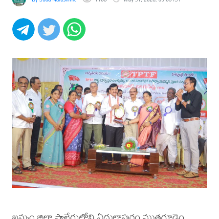
ఖమ్మం జిల్లా పాలేరులోని ఏదులాపురం ముత్తగూడెం