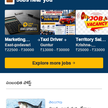
Marketing
Taxi Driver
Territory Sales
Executive
Manager
East-godavari
Guntur
Krishna-
vijayawada
₹22500 - ₹30000
₹13000 - ₹30000
₹25000 - ₹33000
Explore more jobs
సంబంధిత పోస్ట్
తెలంగాణ