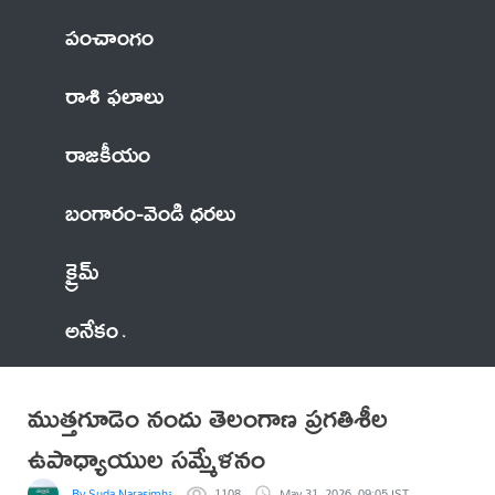
పంచాంగం
రాశి ఫలాలు
రాజకీయం
బంగారం-వెండి ధరలు
క్రైమ్
అనేకం
ముత్తగూడెం నందు తెలంగాణ ప్రగతిశీల
ఉపాధ్యాయుల సమ్మేళనం
By Suda Narasimharao
1108
May 31, 2026, 09:05 IST