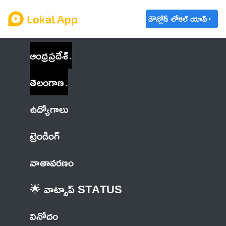
డౌన్లోడ్ లోకల్ యాప్
ఆంధ్రప్రదేశ్
తెలంగాణ
ఉద్యోగాలు
ట్రెండింగ్
వాతావరణం
🌟 వాట్సాప్ STATUS
వినోదం