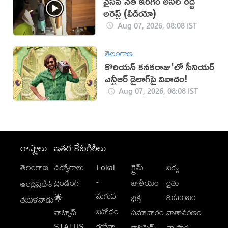
వైసీపీ నేత ఇరగం అనిల్ రెడ్డి
అరెస్ట్ (వీడియో)
Aug 07, 2026, 08:08 IST
తెలంగాణ
కొరియన్ కనకరాజు’లో సీనియర్
ఎన్టీఆర్ డైలాగ్‌పై వివాదం!
Aug 07, 2026, 08:08 IST
రాష్ట్రాలు
ఇతర కేటగిరీలు
తెలంగాణ
ఉద్యోగాలు
Lokal
క్రైమ్
విద్య
-
ట్రెండింగ్
జాతీయం
రైతు
ఆంధ్రప్రదేశ్
మగువ
కుటుంబం
🌟
భక్తి
తమిళనాడు
వినోదం
వాట్సాప్
సమాచారం
వాతావరణం
STATUS
కరోనా
క్లాసిఫైడ్స్
వ్యాపార