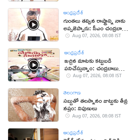
ఆంధ్రప్రదేశ్
గుంతలు తవ్విన రాష్ట్రాన్ని నాకు
అప్పజెప్పారు: సీఎం చంద్రబాబు
(వీడియో)
Aug 07, 2026, 08:08 IST
ఆంధ్రప్రదేశ్
ఇచ్చిన మాటకు కట్టుబడి
పనిచేస్తున్నాం: చంద్రబాబు
(వీడియో)
Aug 07, 2026, 08:08 IST
తెలంగాణ
సబ్బుతో తలస్నానం జుట్టుకు తీవ్ర
నష్టం: నిపుణులు
Aug 07, 2026, 08:08 IST
ఆంధ్రప్రదేశ్