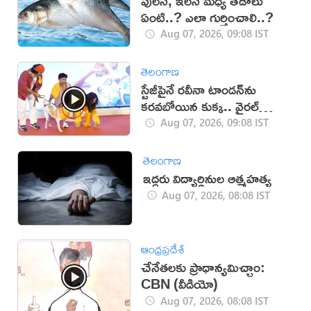
పులస, ఇలస మధ్య తేడాలు
ఏంటి..? ఎలా గుర్తించాలి..?
Aug 07, 2026, 09:08 IST
తెలంగాణ
స్టేజీపైనే రవీనా టాండన్‌ను
కరవబోయిన కుక్క.. వైరల్
వీడియో
Aug 07, 2026, 09:08 IST
తెలంగాణ
ఇద్దరు విద్యార్థినుల ఆత్మహత్య
Aug 07, 2026, 08:08 IST
ఆంధ్రప్రదేశ్
చేనేతలకు ప్రాధాన్యమిచ్చాం:
CBN (వీడియో)
Aug 07, 2026, 08:08 IST