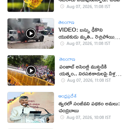
Aug 07, 2026, 11:08 IST
తెలంగాణ
VIDEO: బస్సు ఢీకొని
యువకుడు మృతి.. రెచ్చిపోయిన
స్థానికులు!
Aug 07, 2026, 11:08 IST
తెలంగాణ
పంజాబ్ అసెంబ్లీ ముట్టడికి
యత్నం.. నిరసనకారులపై నీళ్ల
ఫిరంగులు!
Aug 07, 2026, 11:08 IST
ఆంధ్రప్రదేశ్
త్వరలో సంజీవని పథకం అమలు:
చంద్రబాబు
Aug 07, 2026, 10:08 IST