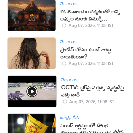
తెలంగాణ
ఈ శివాలయం దర్శనంతో అన్ని
అప్పుల నుంచి విముక్తి
లభిస్తుందట!
Aug 07, 2026, 11:08 IST
తెలంగాణ
ప్రొటీన్ లోపం ఉంటే జుట్టు
రాలుతుందా?
Aug 07, 2026, 11:08 IST
తెలంగాణ
CCTV: బైక్‌పై వెళ్తున్న వృద్ధుడిపై
ఎద్దు దాడి
Aug 07, 2026, 11:08 IST
ఆంధ్రప్రదేశ్
పెయిడ్ ఆర్టిస్టులతో దొంగ
శిబిరాలు నడుపుతున్నారు: టీడీపీ