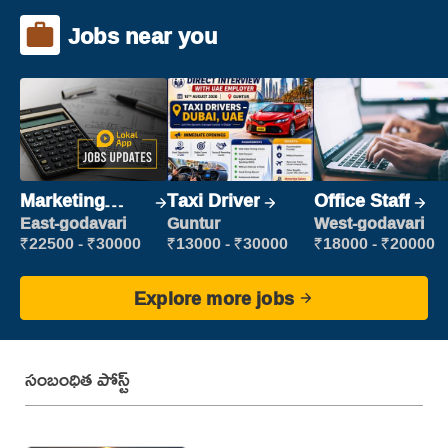
Jobs near you
Marketing
Taxi Driver
Office Staff
Executive
East-godavari
Guntur
West-godavari
₹22500 - ₹30000
₹13000 - ₹30000
₹18000 - ₹20000
Explore more jobs
సంబంధిత పోస్ట్