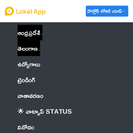
డౌన్లోడ్ లోకల్ యాప్
ఆంధ్రప్రదేశ్
తెలంగాణ
ఉద్యోగాలు
ట్రెండింగ్
వాతావరణం
🌟 వాట్సాప్ STATUS
వినోదం