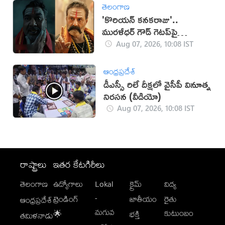
తెలంగాణ
'కొరియన్ కనకరాజు'..
మురళీధర్ గౌడ్ గెటప్‌పై
విమర్శలు!
Aug 07, 2026, 10:08 IST
ఆంధ్రప్రదేశ్
డీఎస్సీ రిలే దీక్ష‌లో వైసీపీ వినూత్న
నిర‌స‌న‌ (వీడియో)
Aug 07, 2026, 10:08 IST
రాష్ట్రాలు
ఇతర కేటగిరీలు
తెలంగాణ
ఉద్యోగాలు
Lokal
క్రైమ్
విద్య
-
ట్రెండింగ్
జాతీయం
రైతు
ఆంధ్రప్రదేశ్
మగువ
కుటుంబం
🌟
భక్తి
తమిళనాడు