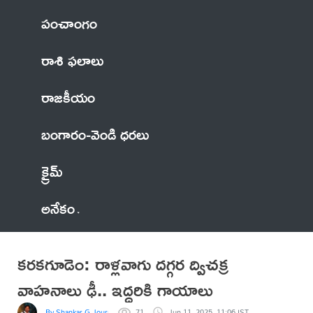
పంచాంగం
రాశి ఫలాలు
రాజకీయం
బంగారం-వెండి ధరలు
క్రైమ్
అనేకం
కరకగూడెం: రాళ్లవాగు దగ్గర ద్విచక్ర
వాహనాలు ఢీ.. ఇద్దరికి గాయాలు
By Shankar G Journalist ✍️
71
Jun 11, 2025, 11:06 IST