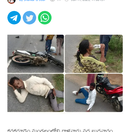
కరకగూడెం మండలంలోని రాళ్లవాగు వద్ద బుధవారం