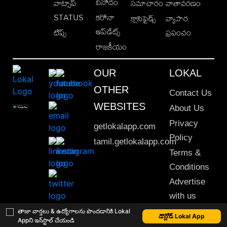
వినోదం
వాట్సాప్
సమాచారం
వాతావరణం
STATUS
కరోనా
క్లాసిఫైడ్స్
వ్యాపార
అప్‌డేట్స్
టిప్స్
ప్రపంచం
రాజకీయం
OUR
LOKAL
OTHER
Contact Us
WEBSITES
About Us
Privacy
getlokalapp.com
Policy
tamil.getlokalapp.com
Terms &
Conditions
Advertise
with us
Sitemap
తాజా వార్తలు & ఉద్యోగాలను పొందడానికి Lokal
డౌన్లోడ్ Lokal App
Appని ఇన్‌స్టాల్ చేయండి
This material may not be published, transmitted, rewritten or redistributed. © 2020 Lokal App. All rights reserved.