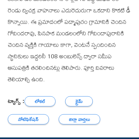
రెండు ద్విచక్ర వాహనాలు ఎదురెదురుగా ఒకదాని కొకటి ఢీ
కొన్నాయి. ఈ ప్రమాదంలో పద్మాపురం గ్రామానికి చెందిన
గోవిందరావు, పినపాక మండలంలోని గోవిందాపురానికి
చెందిన వ్యక్తికి గాయాలు కాగా, వెంటనే స్పందించిన
స్థానికులు ఇద్దరినీ 108 అంబులెన్స్ ద్వారా సమీప
ఆసుపత్రికి తరలించినట్లు తెలిపారు. పూర్తి వివరాలు
తెలియాల్సి ఉంది.
ట్యాగ్స్ :
లోకల్
క్రైమ్
నోటిఫికేషన్
జిల్లా వార్తలు