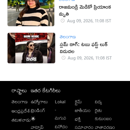
రాజమండ్రి మెడికో ప్రియాంక
మృతి
Aug 09, 2026, 11:08 IST
తెలంగాణ
స్లమ్ డాగ్: టబు ఫస్ట్ లుక్
విడుదల
Aug 09, 2026, 11:08 IST
రాష్ట్రాలు
ఇతర కేటగిరీలు
తెలంగాణ
ఉద్యోగాలు
Lokal
క్రైమ్
విద్య
-
ట్రెండింగ్
జాతీయం
రైతు
ఆంధ్రప్రదేశ్
మగువ
కుటుంబం
🌟
భక్తి
తమిళనాడు
వినోదం
వాట్సాప్
సమాచారం
వాతావరణం