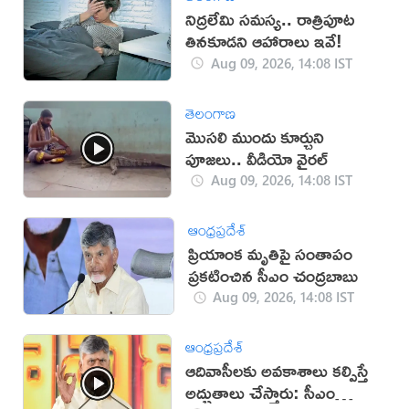
నిద్రలేమి సమస్య.. రాత్రిపూట
తినకూడని ఆహారాలు ఇవే!
Aug 09, 2026, 14:08 IST
తెలంగాణ
మొసలి ముందు కూర్చుని
పూజలు.. వీడియో వైరల్
Aug 09, 2026, 14:08 IST
ఆంధ్రప్రదేశ్
ప్రియాంక మృతిపై సంతాపం
ప్రకటించిన సీఎం చంద్రబాబు
Aug 09, 2026, 14:08 IST
ఆంధ్రప్రదేశ్
ఆదివాసీలకు అవకాశాలు కల్పిస్తే
అద్భుతాలు చేస్తారు: సీఎం