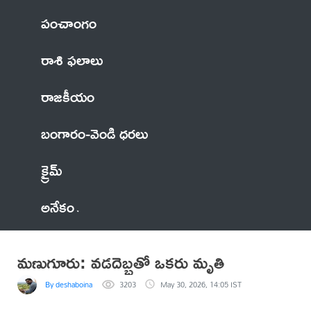
పంచాంగం
రాశి ఫలాలు
రాజకీయం
బంగారం-వెండి ధరలు
క్రైమ్
అనేకం
మణుగూరు: వడదెబ్బతో ఒకరు మృతి
By deshaboina
3203
May 30, 2026, 14:05 IST