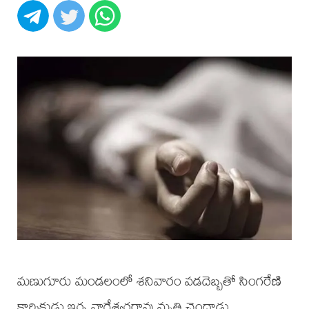
మణుగూరు మండలంలో శనివారం వడదెబ్బతో సింగరేణి
కార్మికుడు ఇర్ప నాగేశ్వరరావు మృతి చెందాడు.