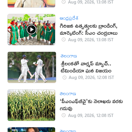
చంద్రబాబు
Aug 09, 2026, 13:08 IST
ఆంధ్రప్రదేశ్
గిరిజన ఉత్పత్తులకు బ్రాండింగ్,
మార్కెటింగ్: సీఎం చంద్రబాబు
Aug 09, 2026, 13:08 IST
తెలంగాణ
శ్రీలంకతో వార్మప్‌ మ్యాచ్..
టీమిండియా ఘన విజయం
Aug 09, 2026, 12:08 IST
తెలంగాణ
‘పీఎంఎఫ్‌బీవై’కు నెలాఖరు వరకు
గడువు
Aug 09, 2026, 12:08 IST
తెలంగాణ