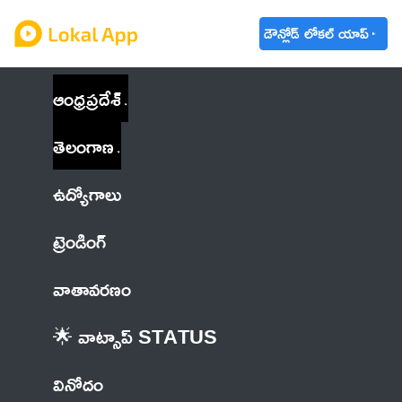
డౌన్లోడ్ లోకల్ యాప్
ఆంధ్రప్రదేశ్
తెలంగాణ
ఉద్యోగాలు
ట్రెండింగ్
వాతావరణం
🌟 వాట్సాప్ STATUS
వినోదం