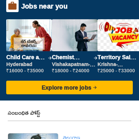
Jobs near you
Child Care and
Chemist
Territory Sales
Patient care
Production
Manager
Hyderabad
Vishakapatnam-
Krishna-
new
vijayawada
Executive
₹16000 - ₹35000
₹18000 - ₹24000
₹25000 - ₹33000
Explore more jobs
సంబంధిత పోస్ట్
తెలంగాణ