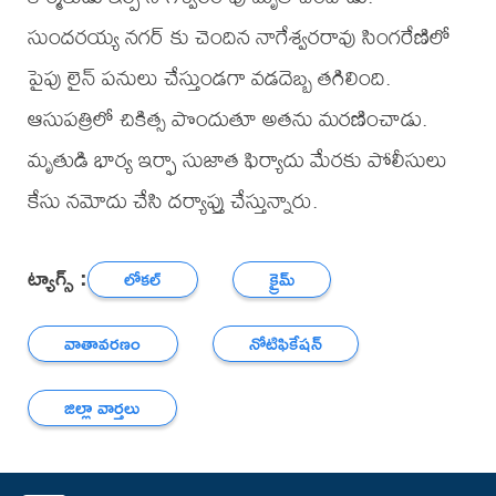
సుందరయ్య నగర్ కు చెందిన నాగేశ్వరరావు సింగరేణిలో
పైపు లైన్ పనులు చేస్తుండగా వడదెబ్బ తగిలింది.
ఆసుపత్రిలో చికిత్స పొందుతూ అతను మరణించాడు.
మృతుడి భార్య ఇర్ఫా సుజాత ఫిర్యాదు మేరకు పోలీసులు
కేసు నమోదు చేసి దర్యాప్తు చేస్తున్నారు.
ట్యాగ్స్ :
లోకల్
క్రైమ్
వాతావరణం
నోటిఫికేషన్
జిల్లా వార్తలు