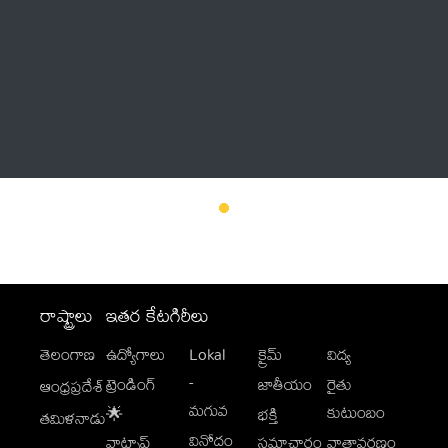
Thatstelugu
బిగ్ బాస్
అనేకం
రాష్ట్రాలు
ఇతర కేటగిరీలు
తెలంగాణ
ఉద్యోగాలు
Lokal
క్రైమ్
విద్య
-
ట్రెండింగ్
జాతీయం
రైతు
ఆంధ్రప్రదేశ్
మగువ
కుటుంబం
🌟
భక్తి
తమిళనాడు
వినోదం
వాట్సాప్
సమాచారం
వాతావరణం