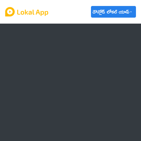
డౌన్లోడ్ లోకల్ యాప్
ఆంధ్రప్రదేశ్
తెలంగాణ
ఉద్యోగాలు
ట్రెండింగ్
వాతావరణం
బడ్జెట్ 2023-24
🌟 వాట్సాప్ STATUS