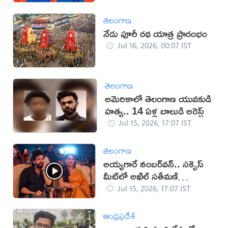
తెలంగాణ
నేడు పూరీ రథ యాత్ర ప్రారంభం
Jul 16, 2026, 00:07 IST
తెలంగాణ
అమెరికాలో తెలంగాణ యువకుడి
హత్య.. 14 ఏళ్ల బాలుడి అరెస్ట్
Jul 15, 2026, 17:07 IST
తెలంగాణ
అయ్యగారే నంబర్‌వన్.. సక్సెస్‌
మీట్‌లో అఖిల్ సతీమణి
(వీడియో)
Jul 15, 2026, 17:07 IST
ఆంధ్రప్రదేశ్