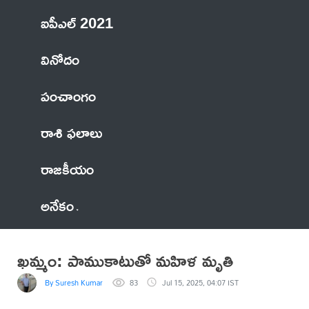
ఐపీఎల్ 2021
వినోదం
పంచాంగం
రాశి ఫలాలు
రాజకీయం
అనేకం
ఖమ్మం: పాముకాటుతో మహిళ మృతి
By Suresh Kumar
83
Jul 15, 2025, 04:07 IST