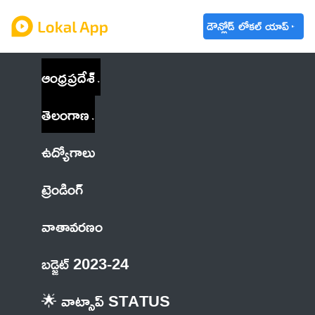
డౌన్లోడ్ లోకల్ యాప్
ఆంధ్రప్రదేశ్
తెలంగాణ
ఉద్యోగాలు
ట్రెండింగ్
వాతావరణం
బడ్జెట్ 2023-24
🌟 వాట్సాప్ STATUS