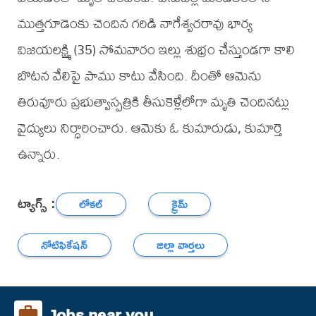
ముత్తగూడెంకు చెందిన గరిడి నాగేశ్వరరావు భార్య
విజయలక్ష్మి (35) సోమవారం ఇల్లు శుభ్రం చేస్తుండగా కాలి
బొటన వేలిపై పాము కాటు వేసింది. దీంతో ఆమెను
తిరువూరు ప్రభుత్వాస్పత్రికి తీసుకెళ్లేలోగా మృతి చెందినట్లు
వైద్యులు నిర్ధారించారు. ఆమెకు ఓ కుమారుడు, కుమార్తె
ఉన్నారు.
ట్యాగ్స్ :
లోకల్
క్రైమ్
నోటిఫికేషన్
జిల్లా వార్తలు
Jobs near you