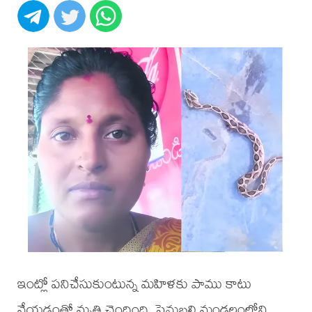
ఇంట్లో పనిచేసుకుంటున్న మహిళకు పాము కాటు
వేయడంతో మృతి చెందింది. పెనుబల్లి మండలంలోని