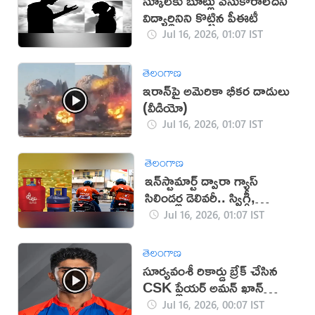
స్కూల్‌కు బూట్లు వేసుకోరాలేదని
విద్యార్థినిని కొట్టిన పీఈటీ
Jul 16, 2026, 01:07 IST
తెలంగాణ
ఇరాన్‌పై అమెరికా భీకర దాడులు
(వీడియో)
Jul 16, 2026, 01:07 IST
తెలంగాణ
ఇన్‌స్టామార్ట్ ద్వారా గ్యాస్
సిలిండర్ల డెలివరీ.. స్విగ్గీ,
హెచ్‌పీసీఎల్‌ ఒప్పందం
Jul 16, 2026, 01:07 IST
తెలంగాణ
సూర్యవంశీ రికార్డు బ్రేక్ చేసిన
CSK ప్లేయర్ అమన్ ఖాన్
(వీడియో)
Jul 16, 2026, 00:07 IST