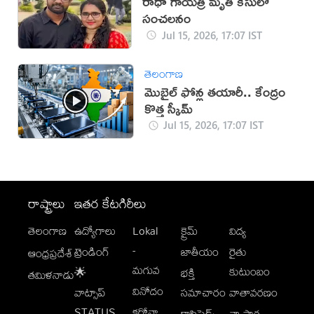
రాధా గాయత్రి మృతి కేసులో
సంచలనం
Jul 15, 2026, 17:07 IST
తెలంగాణ
మొబైల్‌ ఫోన్ల తయారీ.. కేంద్రం
కొత్త స్కీమ్‌
Jul 15, 2026, 17:07 IST
రాష్ట్రాలు
ఇతర కేటగిరీలు
తెలంగాణ
ఉద్యోగాలు
Lokal
క్రైమ్
విద్య
-
ట్రెండింగ్
జాతీయం
రైతు
ఆంధ్రప్రదేశ్
మగువ
కుటుంబం
🌟
భక్తి
తమిళనాడు
వినోదం
వాట్సాప్
సమాచారం
వాతావరణం
STATUS
కరోనా
క్లాసిఫైడ్స్
వ్యాపార