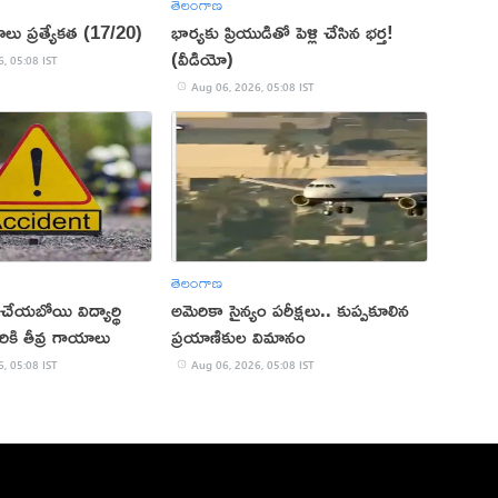
తెలంగాణ
ాలు ప్రత్యేకత (17/20)
భార్యకు ప్రియుడితో పెళ్లి చేసిన భర్త!
(వీడియో)
, 05:08 IST
Aug 06, 2026, 05:08 IST
తెలంగాణ
్ చేయబోయి విద్యార్థి
అమెరికా సైన్యం పరీక్షలు.. కుప్పకూలిన
ికి తీవ్ర గాయాలు
ప్రయాణికుల విమానం
, 05:08 IST
Aug 06, 2026, 05:08 IST