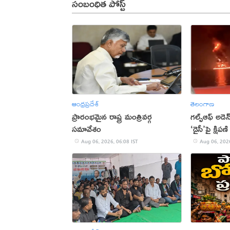
సంబంధిత పోస్ట్
ఆంధ్రప్రదేశ్
తెలంగాణ
ప్రారంభమైన రాష్ట్ర మంత్రివర్గ
గల్ఫ్‌ఆఫ్‌ అడె
సమావేశం
‘డైసీ’పై క్ష
Aug 06, 2026, 06:08 IST
Aug 06, 2026