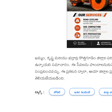
ఖమ్మం, కృష్ణ మరియు భద్రాద్రి కొత్తగూడెం జిల్లాల 
ఉన్నాయని సమాచారం. ఈ సేవలను పొందాలనుకునేవ
సంప్రదించవచ్చు. ఈ ప్రకటన ద్వారా, ఆయా జిల్లాల ప
తెలియజేయబడింది.
ట్యాగ్స్ :
లోకల్
ఇతర కంటెంట్
జిల్లా వ