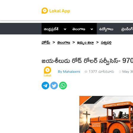
ఆంధ్రప్రదేశ్
తెలంగాణ
ఉద్యోగాలు
ట్రెండింగ్
హోమ్
తెలంగాణ
ఖమ్మం జిల్లా
సత్తుపల్లి
జయశీలుడు రోడ్ రోలర్ సర్వీసెస్- 
By Mahalaxmi
1377
చూసినవారు
May 30