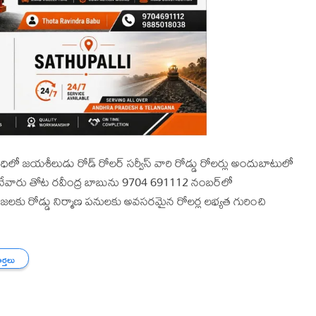
పరిధిలో జయశీలుడు రోడ్ రోలర్ సర్వీస్ వారి రోడ్డు రోలర్లు అందుబాటులో
ారు తోట రవీంద్ర బాబును 9704 691112 నంబర్‌లో
్రజలకు రోడ్డు నిర్మాణ పనులకు అవసరమైన రోలర్ల లభ్యత గురించి
ార్తలు