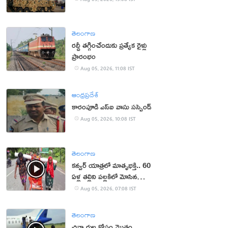
తెలంగాణ
రద్దీ తగ్గించేందుకు ప్రత్యేక రైళ్లు
ప్రారంభం
Aug 05, 2026, 11:08 IST
ఆంధ్రప్రదేశ్
కారంపూడి ఎస్ఐ వాసు స‌స్పెండ్‌
Aug 05, 2026, 10:08 IST
తెలంగాణ
కన్వర్ యాత్రలో మాతృభక్తి.. 60
ఏళ్ల తల్లిని పల్లకిలో మోసిన
కొడుకు, కోడలు!
Aug 05, 2026, 07:08 IST
తెలంగాణ
చిన్నారుల కోసం మొత్తం