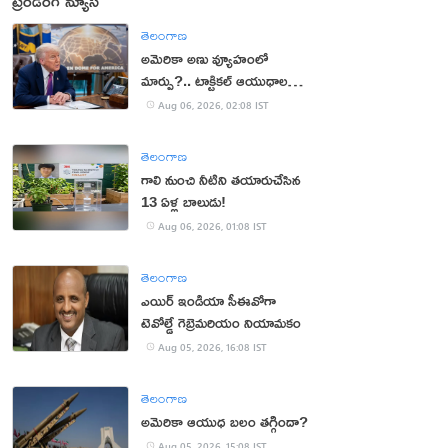
ట్రెండింగ్ న్యూస్
తెలంగాణ
అమెరికా అణు వ్యూహంలో
మార్పు?.. టాక్టికల్ ఆయుధాలకు
ప్రాధాన్యం!
Aug 06, 2026, 02:08 IST
తెలంగాణ
గాలి నుంచి నీటిని తయారుచేసిన
13 ఏళ్ల బాలుడు!
Aug 06, 2026, 01:08 IST
తెలంగాణ
ఎయిర్ ఇండియా సీఈవోగా
టెవోల్డే గెబ్రెమరియం నియామకం
Aug 05, 2026, 16:08 IST
తెలంగాణ
అమెరికా ఆయుధ బలం తగ్గిందా?
Aug 05, 2026, 15:08 IST