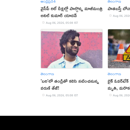
ఆంధ్రప్రదేశ్
తెలంగాణ
వైసీపీ రిలే దీక్షల్లో పాల్గొన్న మాజీమంత్రి
పాతబస్తీ బోన
అనిల్ కుమార్ యాదవ్
Aug 06, 2026
Aug 06, 2026, 05:08 IST
తెలంగాణ
తెలంగాణ
'బరి'లో తండ్రితో కలిసి నటించనున్న
బైక్ ఓవర్‌టేక
వరుణ్ తేజ్!
మృతి, మరొకర
Aug 06, 2026, 05:08 IST
Aug 06, 2026