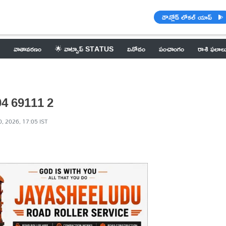
డౌన్లోడ్ లోకల్ యాప్
వాతావరణం
🌟 వాట్సాప్ STATUS
వినోదం
పంచాంగం
రాశి ఫలాల
9704 69111 2
, 2026, 17:05 IST