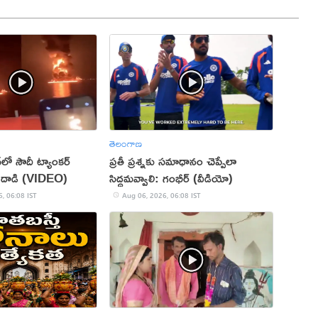
తెలంగాణ
న్‌లో సౌదీ ట్యాంకర్‌
ప్రతీ ప్రశ్నకు సమాధానం చెప్పేలా
ిపణి దాడి (VIDEO)
సిద్ధమవ్వాలి: గంభీర్ (వీడియో)
, 06:08 IST
Aug 06, 2026, 06:08 IST