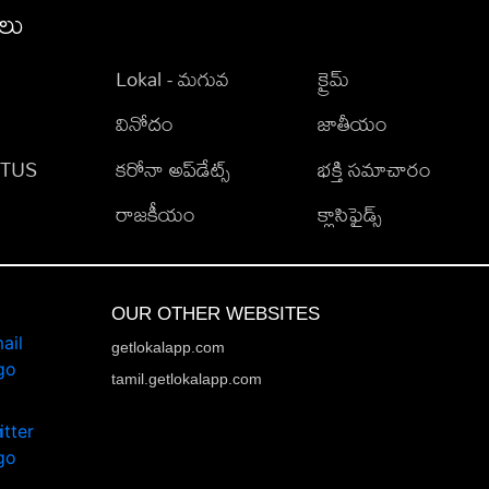
ీలు
Lokal - మగువ
క్రైమ్
వినోదం
జాతీయం
TATUS
కరోనా అప్‌డేట్స్
భక్తి సమాచారం
రాజకీయం
క్లాసిఫైడ్స్
OUR OTHER WEBSITES
getlokalapp.com
tamil.getlokalapp.com