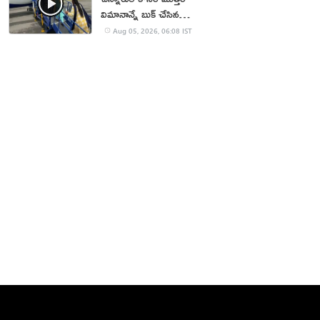
విమానాన్నే బుక్ చేసిన
యూట్యూబర్
Aug 05, 2026, 06:08 IST