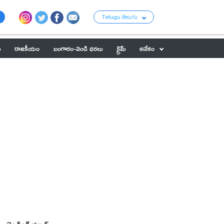
Telugu తెలుగు
ు
రాజకీయం
బంగారం-వెండి ధరలు
క్రైమ్
అనేకం