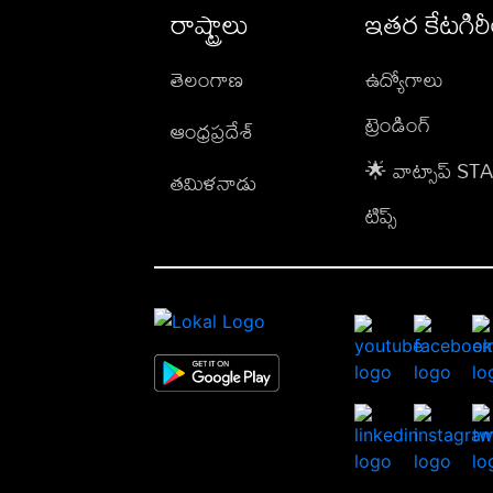
రాష్ట్రాలు
ఇతర కేటగిర
తెలంగాణ
ఉద్యోగాలు
ట్రెండింగ్
ఆంధ్రప్రదేశ్
🌟 వాట్సాప్ S
తమిళనాడు
టిప్స్