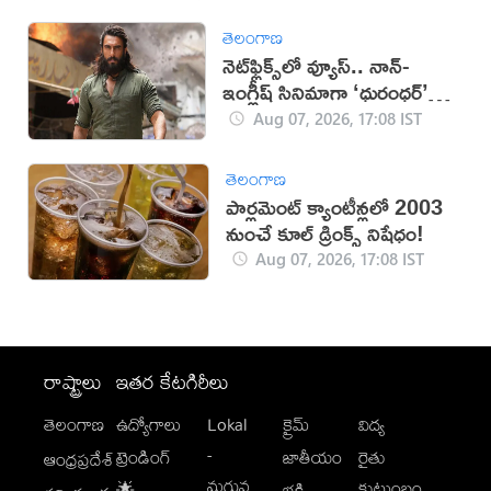
తెలంగాణ
నెట్‌ఫ్లిక్స్‌లో వ్యూస్.. నాన్-
ఇంగ్లీష్ సినిమాగా ‘ధురంధర్’
రికార్డు
Aug 07, 2026, 17:08 IST
తెలంగాణ
పార్లమెంట్ క్యాంటీన్లలో 2003
నుంచే కూల్ డ్రింక్స్ నిషేధం!
Aug 07, 2026, 17:08 IST
రాష్ట్రాలు
ఇతర కేటగిరీలు
తెలంగాణ
ఉద్యోగాలు
Lokal
క్రైమ్
విద్య
-
ట్రెండింగ్
జాతీయం
రైతు
ఆంధ్రప్రదేశ్
మగువ
కుటుంబం
🌟
భక్తి