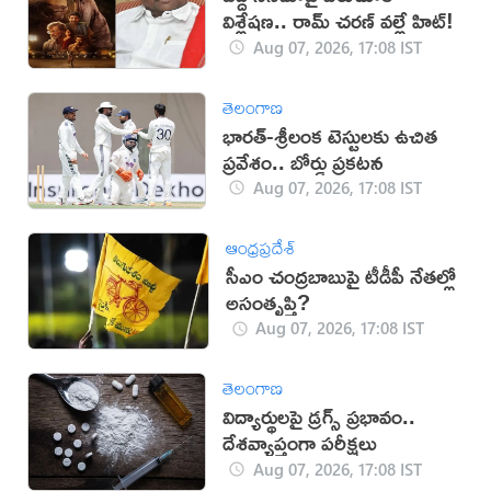
విశ్లేషణ.. రామ్ చరణ్ వల్లే హిట్!
Aug 07, 2026, 17:08 IST
తెలంగాణ
భారత్-శ్రీలంక టెస్టులకు ఉచిత
ప్రవేశం.. బోర్డు ప్రకటన
Aug 07, 2026, 17:08 IST
ఆంధ్రప్రదేశ్
సీఎం చంద్రబాబుపై టీడీపీ నేతల్లో
అసంతృప్తి?
Aug 07, 2026, 17:08 IST
తెలంగాణ
విద్యార్థులపై డ్రగ్స్ ప్రభావం..
దేశవ్యాప్తంగా పరీక్షలు
Aug 07, 2026, 17:08 IST