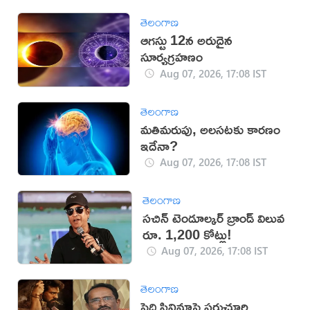
తెలంగాణ
ఆగస్టు 12న అరుదైన
సూర్యగ్రహణం
Aug 07, 2026, 17:08 IST
తెలంగాణ
మతిమరుపు, అలసటకు కారణం
ఇదేనా?
Aug 07, 2026, 17:08 IST
తెలంగాణ
సచిన్ టెండూల్కర్ బ్రాండ్ విలువ
రూ. 1,200 కోట్లు!
Aug 07, 2026, 17:08 IST
తెలంగాణ
పెద్ది సినిమాపై పరుచూరి