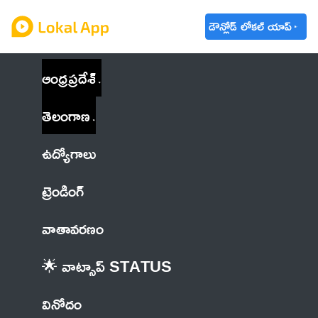
డౌన్లోడ్ లోకల్ యాప్
ఆంధ్రప్రదేశ్
తెలంగాణ
ఉద్యోగాలు
ట్రెండింగ్
వాతావరణం
🌟 వాట్సాప్ STATUS
వినోదం