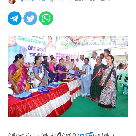
మహిళా సాధికారత, సంక్షేమానికి
కాంగ్రెస్
ప్రభుత్వం