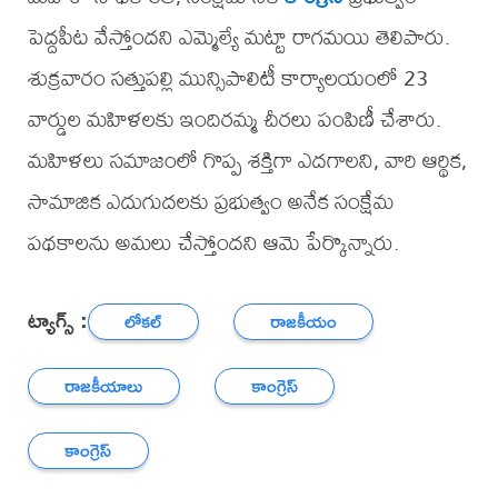
పెద్దపీట వేస్తోందని ఎమ్మెల్యే మట్టా రాగమయి తెలిపారు.
శుక్రవారం సత్తుపల్లి మున్సిపాలిటీ కార్యాలయంలో 23
వార్డుల మహిళలకు ఇందిరమ్మ చీరలు పంపిణీ చేశారు.
మహిళలు సమాజంలో గొప్ప శక్తిగా ఎదగాలని, వారి ఆర్థిక,
సామాజిక ఎదుగుదలకు ప్రభుత్వం అనేక సంక్షేమ
పథకాలను అమలు చేస్తోందని ఆమె పేర్కొన్నారు.
ట్యాగ్స్ :
లోకల్
రాజకీయం
రాజకీయాలు
కాంగ్రెస్
కాంగ్రెస్