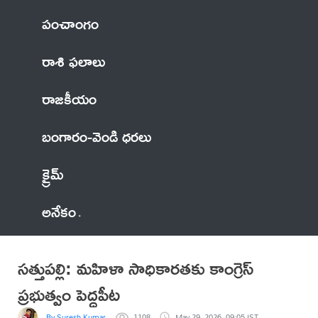
పంచాంగం
రాశి ఫలాలు
రాజకీయం
బంగారం-వెండి ధరలు
క్రైమ్
అనేకం
సత్తుపల్లి: మహిళా సాధికారతకు కాంగ్రెస్
ప్రభుత్వం పెద్దపీట
By Suresh Kumar
1108
May 29, 2026, 09:05 IST