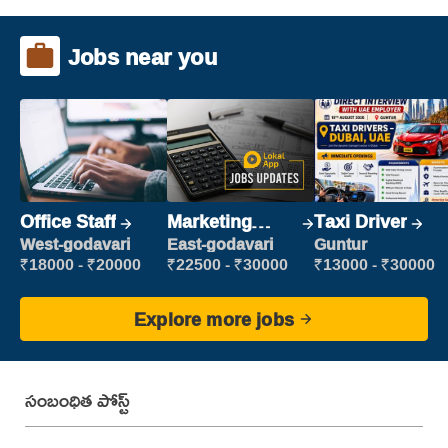
Jobs near you
Office Staff
Marketing
Taxi Driver
Executive
West-godavari
East-godavari
Guntur
₹18000 - ₹20000
₹22500 - ₹30000
₹13000 - ₹30000
Explore more jobs
సంబంధిత పోస్ట్