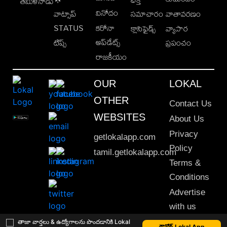
తమిళనాడు
వినోదం
వాట్సాప్
సమాచారం
వాతావరణం
STATUS
కరోనా
క్లాసిఫైడ్స్
వ్యాపార
అప్‌డేట్స్
టిప్స్
ప్రపంచం
రాజకీయం
OUR
LOKAL
OTHER
Contact Us
WEBSITES
About Us
Privacy
getlokalapp.com
Policy
tamil.getlokalapp.com
Terms &
Conditions
Advertise
with us
Sitemap
తాజా వార్తలు & ఉద్యోగాలను పొందడానికి Lokal
డౌన్లోడ్ Lokal App