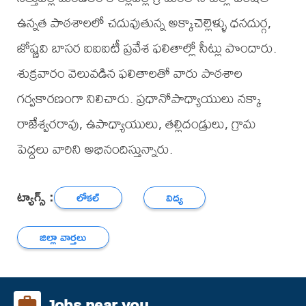
ఉన్నత పాఠశాలలో చదువుతున్న అక్కాచెల్లెళ్ళు ధనదుర్గ,
జోష్ణవి బాసర ఐఐఐటీ ప్రవేశ ఫలితాల్లో సీట్లు పొందారు.
శుక్రవారం వెలువడిన ఫలితాలతో వారు పాఠశాల
గర్వకారణంగా నిలిచారు. ప్రధానోపాధ్యాయులు నక్కా
రాజేశ్వరరావు, ఉపాధ్యాయులు, తల్లిదండ్రులు, గ్రామ
పెద్దలు వారిని అభినందిస్తున్నారు.
ట్యాగ్స్ :
లోకల్
విద్య
జిల్లా వార్తలు
Jobs near you