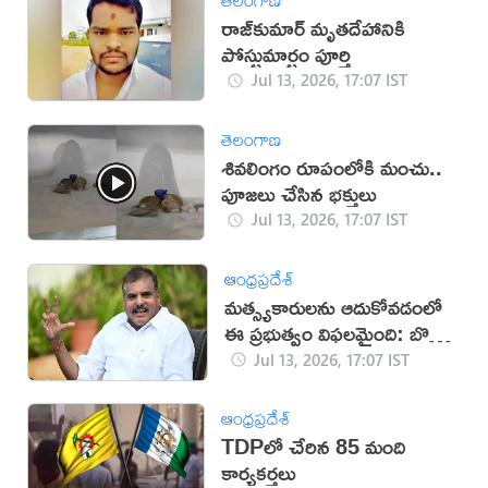
రాజ్‌కుమార్‌ మృతదేహానికి
పోస్టుమార్టం పూర్తి
Jul 13, 2026, 17:07 IST
తెలంగాణ
శివలింగం రూపంలోకి మంచు..
పూజలు చేసిన భక్తులు
Jul 13, 2026, 17:07 IST
ఆంధ్రప్రదేశ్
మత్స్యకారులను ఆదుకోవడంలో
ఈ ప్రభుత్వం విఫలమైంది: బొత్స
సత్యనారాయణ
Jul 13, 2026, 17:07 IST
ఆంధ్రప్రదేశ్
TDPలో చేరిన 85 మంది
కార్యకర్తలు