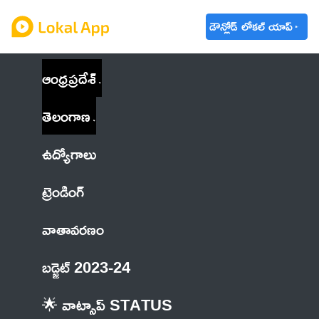
డౌన్లోడ్ లోకల్ యాప్
ఆంధ్రప్రదేశ్
తెలంగాణ
ఉద్యోగాలు
ట్రెండింగ్
వాతావరణం
బడ్జెట్ 2023-24
🌟 వాట్సాప్ STATUS