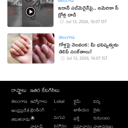
తెలంగాణ
ఇరాన్‌ సబ్‌మెరైన్‌పై.. అమెరికా సీ
డ్రోన్ల దాడి
Jul 13, 2026, 16:07 IST
తెలంగాణ
గోళ్లపై నెలవంక: మీ భవిష్యత్తును
తెలిపే సంకేతాలు!
Jul 13, 2026, 16:07 IST
రాష్ట్రాలు
ఇతర కేటగిరీలు
తెలంగాణ
ఉద్యోగాలు
Lokal
క్రైమ్
విద్య
-
ట్రెండింగ్
జాతీయం
రైతు
ఆంధ్రప్రదేశ్
మగువ
కుటుంబం
🌟
భక్తి
తమిళనాడు
వినోదం
వాట్సాప్
సమాచారం
వాతావరణం