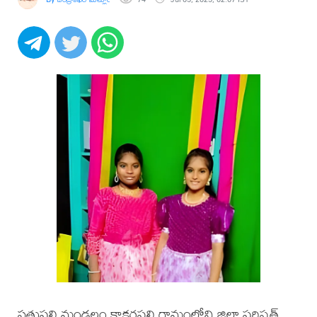
సత్తుపల్లి మండలం కాకర్లపల్లి గ్రామంలోని జిల్లా పరిషత్