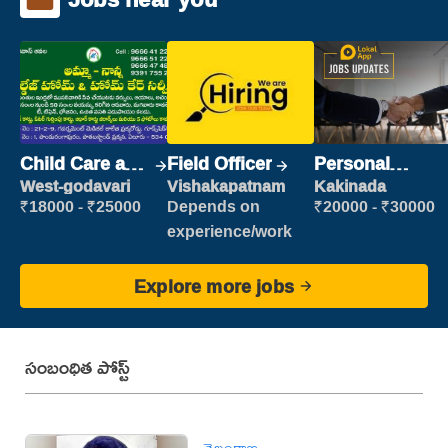
Child Care and
Field Officer
Personal
Patient care
Assistant
West-godavari
Vishakapatnam
Kakinada
₹18000 - ₹25000
Depends on
₹20000 - ₹30000
experience/work
Explore more jobs
సంబంధిత పోస్ట్
తెలంగాణ