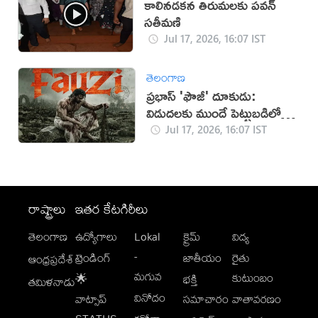
కాలినడకన తిరుమలకు పవన్‌
సతీమణి
Jul 17, 2026, 16:07 IST
తెలంగాణ
ప్రభాస్ 'ఫౌజీ' దూకుడు:
విడుదలకు ముందే పెట్టుబడిలో
సగం రికవరీ!
Jul 17, 2026, 16:07 IST
రాష్ట్రాలు
ఇతర కేటగిరీలు
తెలంగాణ
ఉద్యోగాలు
Lokal
క్రైమ్
విద్య
-
ట్రెండింగ్
జాతీయం
రైతు
ఆంధ్రప్రదేశ్
మగువ
కుటుంబం
🌟
భక్తి
తమిళనాడు
వినోదం
వాట్సాప్
సమాచారం
వాతావరణం