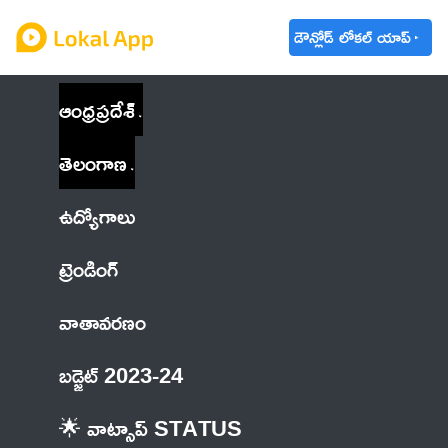
డౌన్లోడ్ లోకల్ యాప్
ఆంధ్రప్రదేశ్
తెలంగాణ
ఉద్యోగాలు
ట్రెండింగ్
వాతావరణం
బడ్జెట్ 2023-24
🌟 వాట్సాప్ STATUS