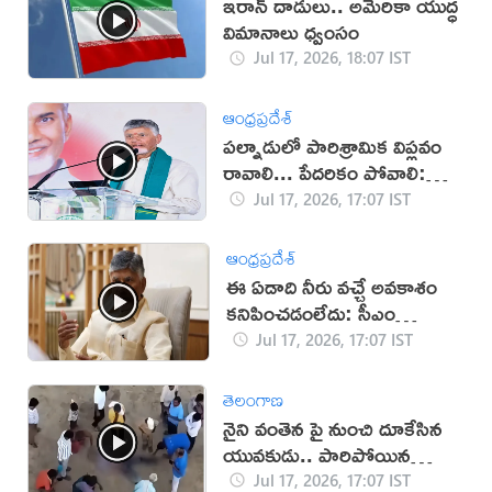
ఇరాన్‌ దాడులు.. అమెరికా యుద్ధ
విమానాలు ధ్వంసం
Jul 17, 2026, 18:07 IST
ఆంధ్రప్రదేశ్
పల్నాడులో పారిశ్రామిక విప్లవం
రావాలి... పేదరికం పోవాలి:
చంద్రబాబు
Jul 17, 2026, 17:07 IST
ఆంధ్రప్రదేశ్
ఈ ఏడాది నీరు వచ్చే అవకాశం
కనిపించడంలేదు: సీఎం
చంద్రబాబు
Jul 17, 2026, 17:07 IST
తెలంగాణ
నైని వంతెన పై నుంచి దూకేసిన
యువకుడు.. పారిపోయిన
యువతి!
Jul 17, 2026, 17:07 IST