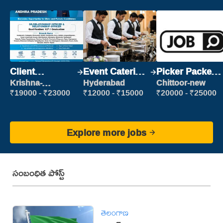
Client
Event Catering
Picker Packer
Relationship
Staff
(Picking &
Krishna-
Hyderabad
Chittoor-new
vijayawada
Executive
Packing)
₹19000 - ₹23000
₹12000 - ₹15000
₹20000 - ₹25000
Explore more jobs
సంబంధిత పోస్ట్
తెలంగాణ