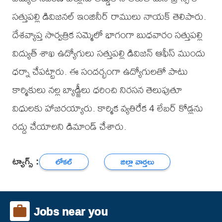
సత్తుపల్లి డివిజనల్ ఇంజినీర్ రాములు నాయక్ తెలిపారు.
దేశవ్యాప్త సార్వత్రిక సమ్మెలో భాగంగా బుధవారం సత్తుపల్లి
విద్యుత్ శాఖ ఉద్యోగులు సత్తుపల్లి డివిజన్ ఆఫీస్ ముందు
ధర్నా చేపట్టారు. ఈ సందర్భంగా ఉద్యోగులతో పాటు
కార్మికులు నల్ల బ్యాడ్జీలు ధరించి నిరసన తెలుపుతూ
విధులకు హాజరయ్యారు. కార్మిక వ్యతిరేక 4 లేబర్ కోడ్లను
రద్దు చేయాలని డిమాండ్ చేశారు.
ట్యాగ్స్ :
లోకల్
జిల్లా వార్తలు
Jobs near you