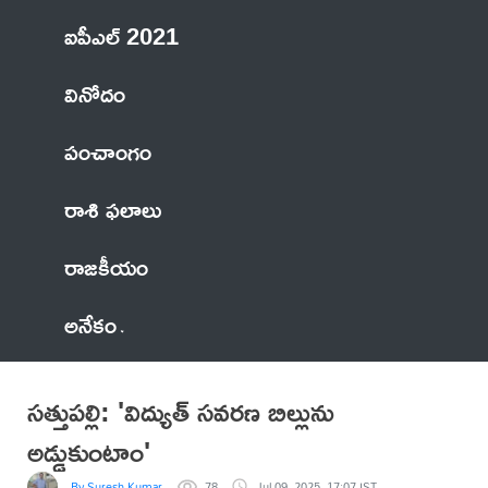
ఐపీఎల్ 2021
వినోదం
పంచాంగం
రాశి ఫలాలు
రాజకీయం
అనేకం
సత్తుపల్లి: 'విద్యుత్ సవరణ బిల్లును
అడ్డుకుంటాం'
By Suresh Kumar
78
Jul 09, 2025, 17:07 IST