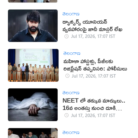
తెలంగాణ
డ్యాన్సర్స్ యూనియన్
వ్యవహారంపై జానీ మాస్టర్ లేఖ
Jul 17, 2026, 17:07 IST
తెలంగాణ
మహిళా హాస్టళ్లు, పీజీలకు
రిజిస్ట్రేషన్ తప్పనిసరి: పోలీసులు
Jul 17, 2026, 17:07 IST
తెలంగాణ
NEET లో తక్కువ మార్కులు..
16వ అంతస్తు నుంచి దూకి
ఆత్మహత్య
Jul 17, 2026, 17:07 IST
తెలంగాణ