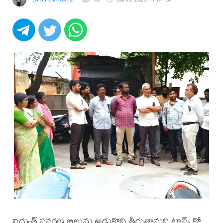
విద్యుత్ సవరణ బిల్లును అడ్డుకొని తీరుతామని ట్రాన్స్ కో